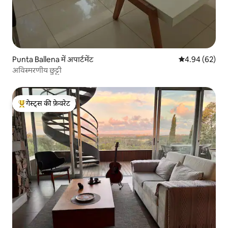
Punta Ballena में अपार्टमेंट
औसत रेटिंग 5 में 
4.94 (62)
अविस्मरणीय छुट्टी
गेस्ट्स की फ़ेवरेट
गेस्ट्स का टॉप फ़ेवरेट