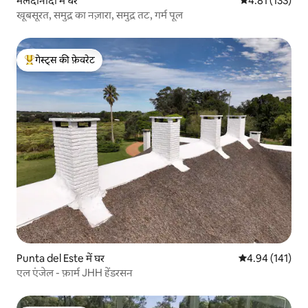
मलदोनादो में घर
औसत रेटिंग 5 में स
4.81 (133)
खूबसूरत, समुद्र का नज़ारा, समुद्र तट, गर्म पूल
गेस्ट्स की फ़ेवरेट
गेस्ट्स का टॉप फ़ेवरेट
Punta del Este में घर
औसत रेटिंग 5 में स
4.94 (141)
एल एंजेल - फ़ार्म JHH हेंडरसन