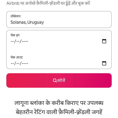
Airbnb पर अनोखे फ़ैमिली-फ़्रेंडली घर ढूँढ़ें और बुक करें
लोकेशन
नतीजों के उपलब्ध होने पर, अप और डाउन 'ऐरो की' का इस्तेमाल करके नेविगेट करें
चेक इन
चेक आउट
खोजें
लागूना ब्लांका के करीब किराए पर उपलब्ध
बेहतरीन रेटिंग वाली फ़ैमिली-फ़्रेंडली जगहें