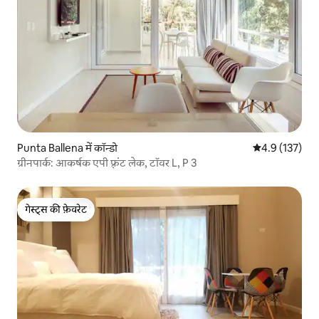
Punta Ballena में कॉन्डो
औसत रेटिंग 5 में 
4.9 (137)
ग्रीनपार्क: आकर्षक एपी फ़्रंट लेक, टॉवर L, P 3
गेस्ट्स की फ़ेवरेट
गेस्ट्स की फ़ेवरेट