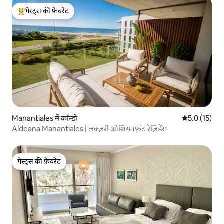
गेस्ट्स की फ़ेवरेट
गेस्ट्स का टॉप फ़ेवरेट
Manantiales में कॉन्डो
औसत रेटिंग 5 मे
5.0 (15)
Aldeana Manantiales | लक्ज़री ओशियनफ़्रंट रेज़िडेंस
गेस्ट्स की फ़ेवरेट
गेस्ट्स की फ़ेवरेट