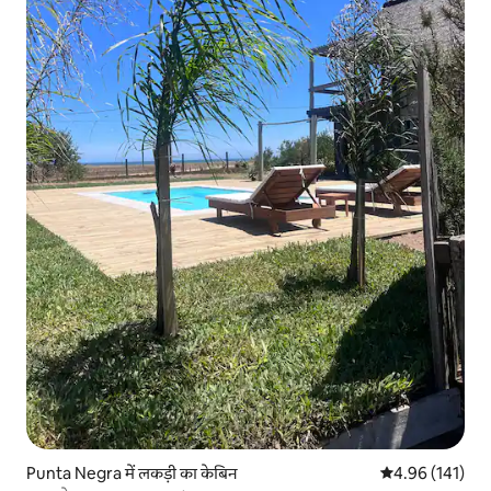
Punta Negra में लकड़ी का केबिन
औसत रेटिंग 5 में स
4.96 (141)