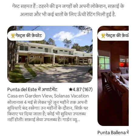
गेस्ट सहमत हैं : ठहरने की इन जगहों को अपनी लोकेशन, सफ़ाई के
अलावा और भी कई बातों के लिए ऊँची रेटिंग मिली हुई है.
गेस्ट्स की फ़ेवरेट
गेस्ट्स की फ़ेवरेट
गेस्ट्स का टॉप फ़ेवरेट
गेस्ट्स का टॉप फ़ेवरेट
Punta del Este में अपार्टमेंट
औसत रेटिंग 5 में से 4.87, 167 समीक्षाएँ
4.87 (167)
Casa en Garden View, Solanas Vacation
सोलानास 4 मई से लेकर पूरे जून महीने तक अपनी
सुविधाएँ बंद रखेगा। उन महीनों के दौरान, सिर्फ़ घर
किराए पर दिया जाता है; कोई भी सुविधा उपलब्ध
नहीं होती। सफ़ाई सेवा उपलब्ध है। गार्डन व्यू
सोलानास वेकेशन, पुंटा डेल एस्टे में 6 लोगों के लिए
डुप्लेक्स घर। यहाँ दो बेडरूम हैं, एक में डबल बेड है
Punta Ballena में लक