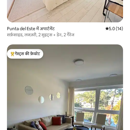
Punta del Este में अपार्टमेंट
औसत रेटिंग 5 मे
5.0 (14)
सर्फ़साइड, लक्ज़री, 2 सुइट्स + डेन, 2 गैरेज
गेस्ट्स की फ़ेवरेट
गेस्ट्स का टॉप फ़ेवरेट