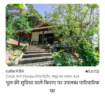
सुपरहोस्ट
सुपरहोस्ट
एज़ोरेस में शैले
औसत रेटिंग 5 मे
5.0 (12)
CASA INTI Floripa जंगल रिट्रीट, समुद्र का नज़ारा, 4x4
पूल की सुविधा वाले किराए पर उपलब्ध पारिवारिक
घर