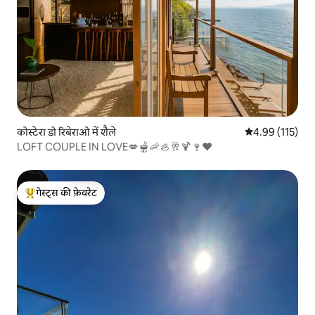
कोस्टेरा डो रिबेराओ में शैले
औसत रेटिंग 5 में स
4.99 (115)
LOFT COUPLE IN LOVE💋🫕🦐🦪🥂🍹🍷❤️
गेस्ट्स की फ़ेवरेट
गेस्ट्स का टॉप फ़ेवरेट