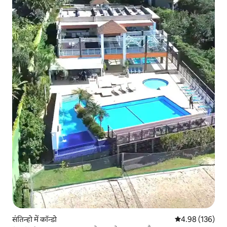
संतिन्हो में कॉन्डो
औसत रेटिंग 5 में स
4.98 (136)