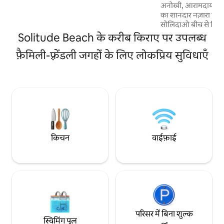
अनोखी, आरामदायक जगह 
का शानदार नज़ारा दिख
सोलिदाओ बीच से सिर्फ़
जो उन लोगों के लिए ए
Solitude Beach के करीब किराए पर उपलब्ध
आराम के साथ कुदरत का 
फ़ैमिली-फ़्रेंडली जगहों के लिए लोकप्रिय सुविधाएँ
केबाना पक्की सड़क पर 
जा सकता है, हम आवास 
मुफ़्त पार्किंग की सुवि
बीच है, जो प्रकृति-प्र
है। हम सोलिट्यूड के झर
करीब हैं।
किचन
वाईफ़ाई
परिसर में बिना शुल्क
स्विमिंग पूल