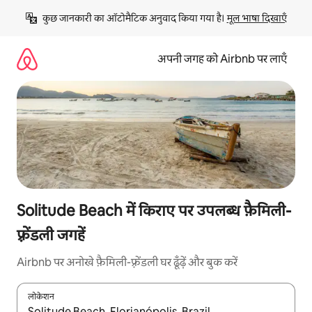
इसे
कुछ जानकारी का ऑटोमैटिक अनुवाद किया गया है। 
मूल भाषा दिखाएँ
छोड़कर
सीधा
कॉन्टेंट
अपनी जगह को Airbnb पर लाएँ
पर
जाएँ
Solitude Beach में किराए पर उपलब्ध फ़ैमिली-
फ़्रेंडली जगहें
Airbnb पर अनोखे फ़ैमिली-फ़्रेंडली घर ढूँढ़ें और बुक करें
लोकेशन
नतीजों के उपलब्ध होने पर, अप और डाउन 'ऐरो की' का इस्तेमाल करके नेविगेट करें