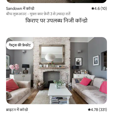
Sandown में कॉन्डो
औसत रेटिंग 5 मे
4.6 (10)
बीच लुकआउट - मुफ़्त कार फ़ेरी 3 से ज़्यादा रातें
किराए पर उपलब्ध निजी कॉन्डो
गेस्ट्स की फ़ेवरेट
गेस्ट्स की फ़ेवरेट
ब्राइटन में कॉन्डो
औसत रेटिंग 5 में स
4.78 (331)