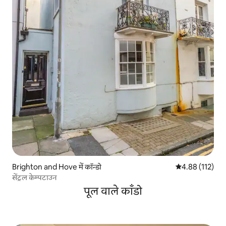
Brighton and Hove में कॉन्डो
औसत रेटिंग 5 में स
4.88 (112)
सेंट्रल केम्पटाउन
पूल वाले काँडो