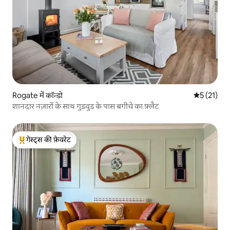
Rogate में कॉन्डो
औसत रेटिंग 5 
5 (21)
शानदार नज़ारों के साथ गुडवुड के पास बगीचे का फ़्लैट
गेस्ट्स की फ़ेवरेट
गेस्ट्स का टॉप फ़ेवरेट