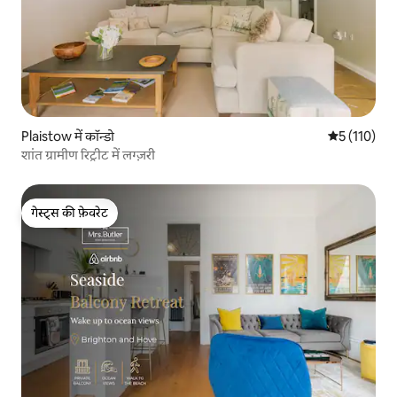
Plaistow में कॉन्डो
औसत रेटिंग 5 म
5 (110)
शांत ग्रामीण रिट्रीट में लग्ज़री
गेस्ट्स की फ़ेवरेट
गेस्ट्स की फ़ेवरेट