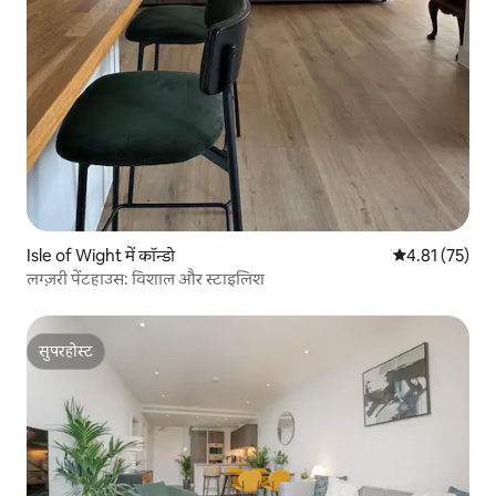
Isle of Wight में कॉन्डो
औसत रेटिंग 5 में 
4.81 (75)
लग्ज़री पेंटहाउस: विशाल और स्टाइलिश
सुपरहोस्ट
सुपरहोस्ट