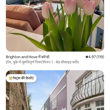
Brighton and Hove में कॉन्डो
औसत रेटिंग 5 में स
4.97 (119)
होव, यूके में सुरुचिपूर्ण विक्टोरियन 1 - बेड सीसाइड फ़्लैट
गेस्ट्स की फ़ेवरेट
गेस्ट्स का टॉप फ़ेवरेट