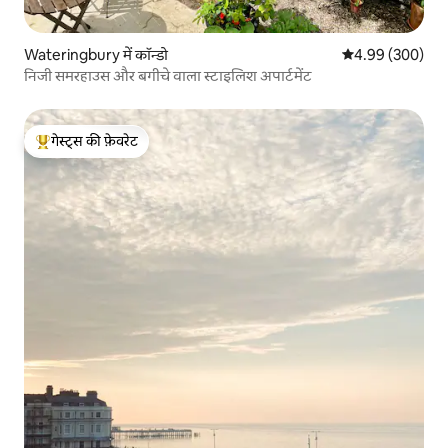
Wateringbury में कॉन्डो
औसत रेटिंग 5 में स
4.99 (300)
निजी समरहाउस और बगीचे वाला स्टाइलिश अपार्टमेंट
गेस्ट्स की फ़ेवरेट
गेस्ट्स का टॉप फ़ेवरेट