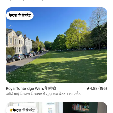
गेस्ट्स की फ़ेवरेट
गेस्ट्स की फ़ेवरेट
Royal Tunbridge Wells में कॉन्डो
औसत रेटिंग 5 में स
4.88 (196)
जॉर्जियाई Úown Úouse में सुंदर एक बेडरूम का फ़्लैट
गेस्ट्स की फ़ेवरेट