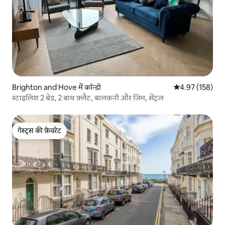
Brighton and Hove में कॉन्डो
औसत रेटिंग 5 में स
4.97 (158)
स्टाइलिश 2 बेड, 2 बाथ फ़्लैट, बालकनी और जिम, सेंट्रल
गेस्ट्स की फ़ेवरेट
गेस्ट्स की फ़ेवरेट