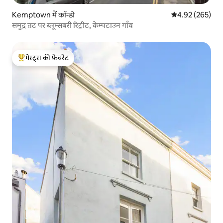
Kemptown में कॉन्डो
औसत रेटिंग 5 में स
4.92 (265)
समुद्र तट पर ब्लूम्सबरी रिट्रीट, केम्पटाउन गाँव
गेस्ट्स की फ़ेवरेट
गेस्ट्स का टॉप फ़ेवरेट