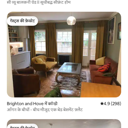
सी व्यू बालकनी ग्रेड II सूचीबद्ध सीफ्रंट होम
गेस्ट्स की फ़ेवरेट
गेस्ट्स की फ़ेवरेट
Brighton and Hove में कॉन्डो
औसत रेटिंग 5 में 
4.9 (298)
आँगन के बीचों - बीच मौजूद एक बेड बेसमेंट फ़्लैट