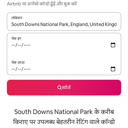
Airbnb पर अनोखे कॉन्डो ढूँढ़ें और बुक करें
लोकेशन
नतीजों के उपलब्ध होने पर, अप और डाउन 'ऐरो की' का इस्तेमाल करके नेविगेट करें
चेक इन
चेक आउट
खोजें
South Downs National Park के करीब
किराए पर उपलब्ध बेहतरीन रेटिंग वाले कॉन्डो