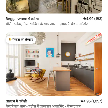
Beggarwood में कॉन्डो
औसत रेटिंग 5 में स
4.99 (183)
बेसिंगस्टोक, निजी पार्किंग के साथ आरामदायक 2-बेड अपार्टमेंट
गेस्ट्स की फ़ेवरेट
गेस्ट्स का टॉप फ़ेवरेट
ब्राइटन में कॉन्डो
औसत रेटिंग 5 में से 
4.95 (1,057)
फैशनेबल आस - पड़ोस में लाजवाब अपार्टमेंट - केम्पटाउन