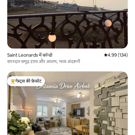
Saint Leonards में कॉन्डो
औसत रेटिंग 5 में स
4.99 (134)
शानदार समुद्र दृश्य और आराम, भव्य अंदरूनी
गेस्ट्स की फ़ेवरेट
गेस्ट्स का टॉप फ़ेवरेट