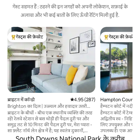
गेस्ट सहमत हैं : ठहरने की इन जगहों को अपनी लोकेशन, सफ़ाई के
अलावा और भी कई बातों के लिए ऊँची रेटिंग मिली हुई है.
गेस्ट्स की फ़ेवरेट
गेस्ट्स की फ़ेवरेट
गेस्ट्स का टॉप फ़ेवरेट
गेस्ट्स का टॉप फ़ेवरेट
ब्राइटन में कॉन्डो
औसत रेटिंग 5 में से 4.95, 287 समीक्षाएँ
4.95 (287)
Hampton Court में क
Brighton का दिल | उज्ज्वल और हवादार उत्तरी
हैम्पटन कोर्ट में नदी 
Laine फ्लैट
ब्राइटन के बीचों - बीच एक स्थानीय व्यक्ति की तरह
हैम्पटन कोर्ट में टेम्स 
रहें! रेलवे स्टेशन से बस थोड़ी ही पैदल दूरी पर और
अद्वितीय स्व - निहित फ
समुद्र तट से 10 मिनट की पैदल दूरी पर, मेरा प्यारा -
लिए उपयुक्त और एक 
सा फ़्लैट नॉर्थ लेन क्षेत्र में है; यह स्वतंत्र दुकानों,
उपलब्ध है। एक आधुनिक फ्लोटिंग घर के ऊपरी डेक
रेस्तरां, पब और कैफ़े का केंद्र है। फ़्लोर - टू - सीलिंग
पर स्थित, मानक के रूप 
South Downs National Park के करीब