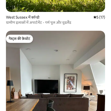
West Sussex में कॉन्डो
औसत रेटिंग 5 
5 (17)
ग्रामीण इलाकों में अपार्टमेंट - गर्म पूल और वुडलैंड
गेस्ट्स की फ़ेवरेट
गेस्ट्स की फ़ेवरेट