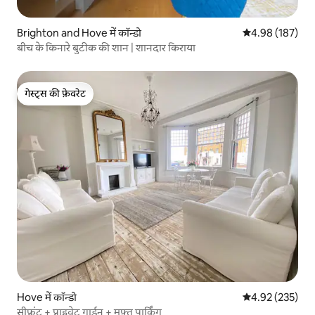
Brighton and Hove में कॉन्डो
औसत रेटिंग 5 में स
4.98 (187)
बीच के किनारे बुटीक की शान | शानदार किराया
गेस्ट्स की फ़ेवरेट
गेस्ट्स की फ़ेवरेट
Hove में कॉन्डो
औसत रेटिंग 5 में स
4.92 (235)
सीफ़्रंट + प्राइवेट गार्डन + मुफ़्त पार्किंग