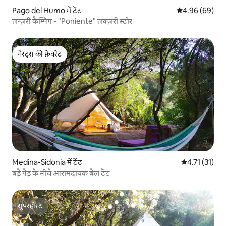
Pago del Humo में टेंट
औसत रेटिंग 5 में 
4.96 (69)
लग्ज़री कैम्पिंग - "Poniente" लक्ज़री स्टोर
गेस्ट्स की फ़ेवरेट
गेस्ट्स की फ़ेवरेट
Medina-Sidonia में टेंट
औसत रेटिंग 5 में
4.71 (31)
बड़े पेड़ के नीचे आरामदायक बेल टेंट
सुपरहोस्ट
सुपरहोस्ट