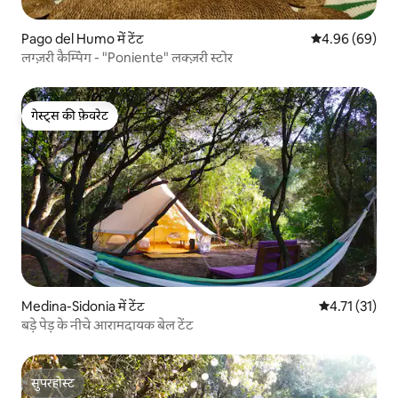
Pago del Humo में टेंट
औसत रेटिंग 5 में 
4.96 (69)
लग्ज़री कैम्पिंग - "Poniente" लक्ज़री स्टोर
गेस्ट्स की फ़ेवरेट
गेस्ट्स की फ़ेवरेट
Medina-Sidonia में टेंट
औसत रेटिंग 5 में
4.71 (31)
बड़े पेड़ के नीचे आरामदायक बेल टेंट
सुपरहोस्ट
सुपरहोस्ट