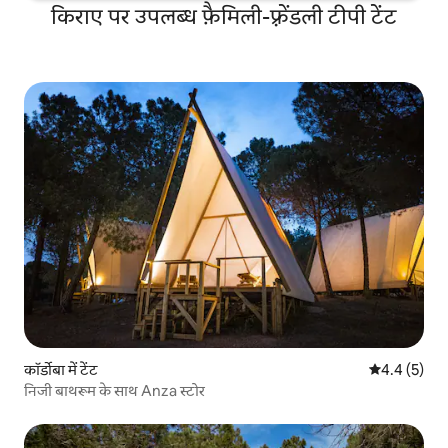
किराए पर उपलब्ध फ़ैमिली-फ़्रेंडली टीपी टेंट
कॉर्डोबा में टेंट
औसत रेटिंग 5 म
4.4 (5)
निजी बाथरूम के साथ Anza स्टोर