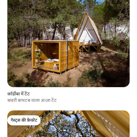
कॉर्डोबा में टेंट
बाहरी बाथटब वाला अन्ज़ा टेंट
गेस्ट्स की फ़ेवरेट
गेस्ट्स की फ़ेवरेट