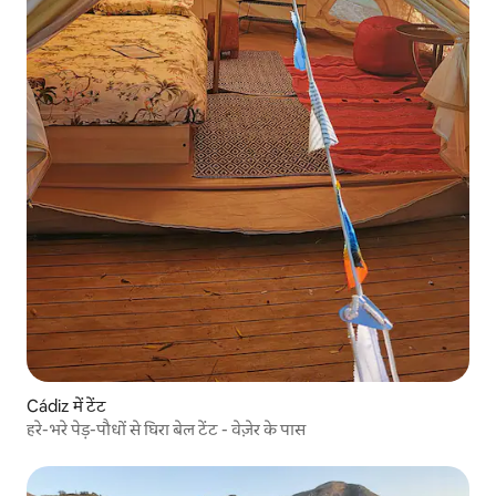
Cádiz में टेंट
हरे-भरे पेड़-पौधों से घिरा बेल टेंट - वेज़ेर के पास