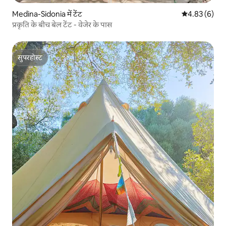
Medina-Sidonia में टेंट
औसत रेटिंग 5 में
4.83 (6)
प्रकृति के बीच बेल टेंट - वेजेर के पास
सुपरहोस्ट
सुपरहोस्ट