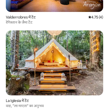
Valderrobres में टेंट
औसत रेटिंग 5 मे
4.75 (4)
रेगिस्तान के जैमा टेंट
La Iglesia में टेंट
वाह, "ला माएता" का अनुभव