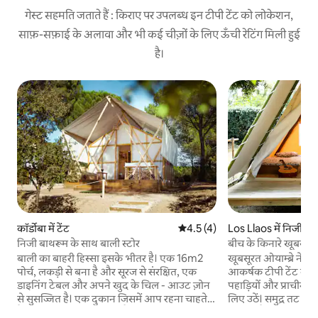
गेस्ट सहमति जताते हैं : किराए पर उपलब्ध इन टीपी टेंट को लोकेशन,
साफ़-सफ़ाई के अलावा और भी कई चीज़ों के लिए ऊँची रेटिंग मिली हुई
है।
कॉर्डोबा में टेंट
औसत रेटिंग 5 में से 4.5, 4 समीक्षाएँ
4.5 (4)
Los Llaos में निजी क
निजी बाथरूम के साथ बाली स्टोर
बीच के किनारे खूबसूरत 
नाश्ता
बाली का बाहरी हिस्सा इसके भीतर है। एक 16m2
खूबसूरत ओयाम्ब्रे नेचर 
पोर्च, लकड़ी से बना है और सूरज से संरक्षित, एक
आकर्षक टीपी टेंट में ठहर
डाइनिंग टेबल और अपने खुद के चिल - आउट ज़ोन
पहाड़ियों और प्राचीन त
से सुसज्जित है। एक दुकान जिसमें आप रहना चाहते
लिए उठें। समुद्र तट बस 
हैं! Kampaoh Córdoba कैम्पिंग लॉस Villares में
सर्फ़िंग, तैराकी और समु