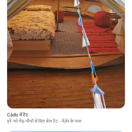
Cádiz में टेंट
हरे-भरे पेड़-पौधों से घिरा बेल टेंट - वेज़ेर के पास