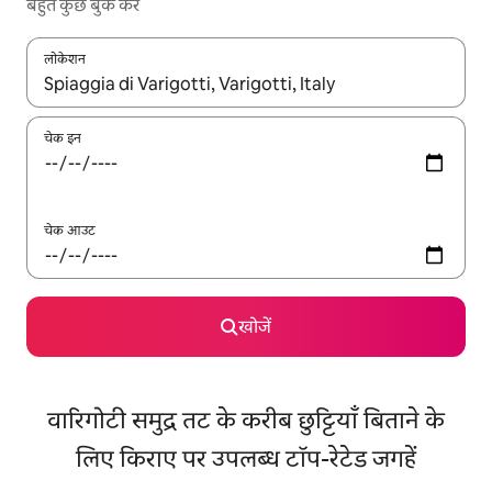
बहुत कुछ बुक करें
लोकेशन
नतीजों के उपलब्ध होने पर, अप और डाउन 'ऐरो की' का इस्तेमाल करके नेविगेट करें
चेक इन
चेक आउट
खोजें
वारिगोटी समुद्र तट के करीब छुट्टियाँ बिताने के
लिए किराए पर उपलब्ध टॉप-रेटेड जगहें