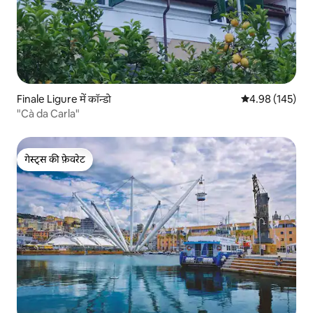
Finale Ligure में कॉन्डो
औसत रेटिंग 5 में स
4.98 (145)
"Cà da Carla"
गेस्ट्स की फ़ेवरेट
गेस्ट्स की फ़ेवरेट