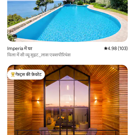
Imperia में घर
औसत रेटिंग 5 में स
4.98 (103)
विला में सी व्यू सुइट_लास एक्सपीरियंस
गेस्ट्स की फ़ेवरेट
गेस्ट्स का टॉप फ़ेवरेट