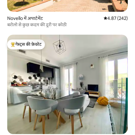
Novello में अपार्टमेंट
औसत रेटिंग 5 में स
4.87 (242)
बरोलो से कुछ कदम की दूरी पर कोठी
गेस्ट्स की फ़ेवरेट
गेस्ट्स का टॉप फ़ेवरेट