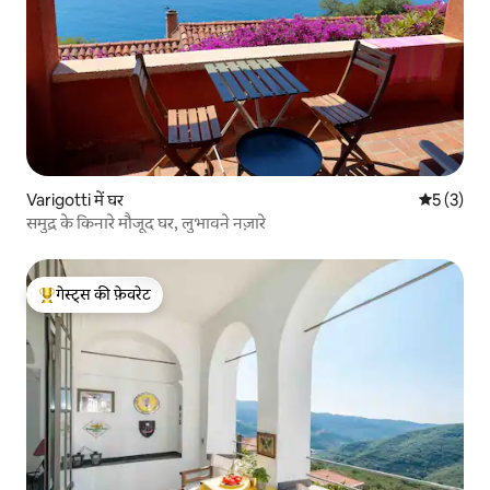
Varigotti में घर
औसत रेटिंग 5
5 (3)
समुद्र के किनारे मौजूद घर, लुभावने नज़ारे
गेस्ट्स की फ़ेवरेट
गेस्ट्स का टॉप फ़ेवरेट