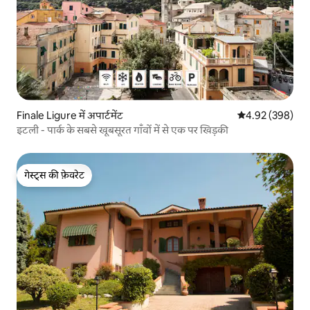
Finale Ligure में अपार्टमेंट
औसत रेटिंग 5 में स
4.92 (398)
इटली - पार्क के सबसे खूबसूरत गाँवों में से एक पर खिड़की
गेस्ट्स की फ़ेवरेट
गेस्ट्स की फ़ेवरेट