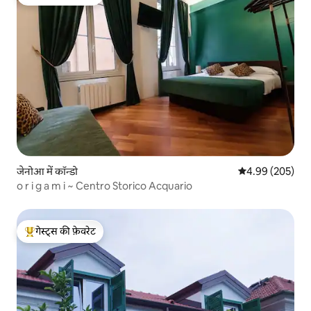
गेस्ट्स का टॉप फ़ेवरेट
जेनोआ में कॉन्डो
औसत रेटिंग 5 में स
4.99 (205)
o r i g a m i ~ Centro Storico Acquario
गेस्ट्स की फ़ेवरेट
गेस्ट्स का टॉप फ़ेवरेट