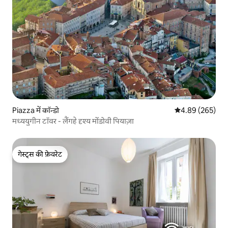
Piazza में कॉन्डो
औसत रेटिंग 5 में स
4.89 (265)
मध्ययुगीन टॉवर - लैंगहे दृश्य मोंडोवी पियाज़ा
गेस्ट्स की फ़ेवरेट
गेस्ट्स की फ़ेवरेट