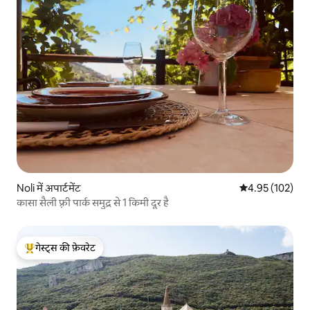
Noli में अपार्टमेंट
औसत रेटिंग 5 में स
4.95 (102)
कासा सैली फ़्री पार्क समुद्र से 1 किमी दूर है
गेस्ट्स की फ़ेवरेट
गेस्ट्स का टॉप फ़ेवरेट