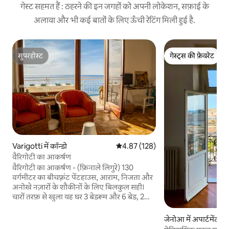
गेस्ट सहमत हैं : ठहरने की इन जगहों को अपनी लोकेशन, सफ़ाई के
अलावा और भी कई बातों के लिए ऊँची रेटिंग मिली हुई है.
सुपरहोस्ट
गेस्ट्स की फ़ेवरेट
सुपरहोस्ट
गेस्ट्स की फ़ेवरेट
Varigotti में कॉन्डो
औसत रेटिंग 5 में से 4.87, 128 समीक्षाएँ
4.87 (128)
वैरिगोटी का आकर्षण
वैरिगोटी का आकर्षण - (फ़िनाले लिगुरे) 130
वर्गमीटर का बीचफ़्रंट पेंटहाउस, आराम, निजता और
अनोखे नज़ारों के शौकीनों के लिए बिलकुल सही।
चारों तरफ़ से खुला यह घर 3 बेडरूम और 6 बेड, 2
बाथरूम और 2 बालकनी वाले किचन के साथ-साथ
समुद्र की तरफ़ खुलने वाली एक बड़ी-सी छत के साथ
जेनोआ में अपार्टमेंट
आता है, जो सूर्योदय के समय नाश्ते के लिए और