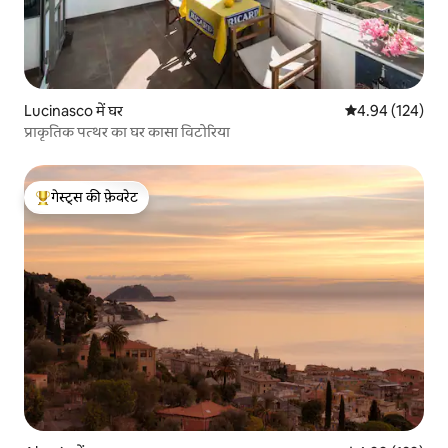
Lucinasco में घर
औसत रेटिंग 5 में स
4.94 (124)
प्राकृतिक पत्थर का घर कासा विटोरिया
गेस्ट्स की फ़ेवरेट
गेस्ट्स का टॉप फ़ेवरेट