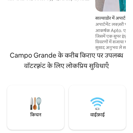
रेस्टोरेंट की कोई कमी नहीं है। यह एक सेल्फ़ कैटरिंग,
डुप्लेक्स (2 मंज़िलों पर) है, जिसमें बिल्डिंग के सामने
पेड पार्किंग है और यह शहर के अन्य हिस्सों की यात्रा
साल्वाडोर में अपार्टमेंट
के लिए अच्छी जगह पर स्थित है। हमें अपने समूह के
अपार्टमेंट लक्ज़री पू
बारे में थोड़ी जानकारी दें (और बेड की व्यवस्था, सिंगल
आकर्षक Apto. एक आधु
या डबल), और कंफ़र्म करें कि आप अपार्टमेंट के
जिसमें एक सुपर इंफ़्रास
नियमों से सहमत हैं और बुकिंग के तुरंत बाद आईडी
विवरणों में सजाया गया
भेजेंगे।
सुखद अनुभव ले सकें। पोस्टकार्ड से 2 मिनट की दूरी
पर, फ़ारोल दा बारा और
Campo Grande के करीब किराए पर उपलब्ध
अच्छे समुद्र तटों में स
वॉटरफ़्रंट के लिए लोकप्रिय सुविधाएँ
दूरी पर। - समुद्र के नज़ा
वर्कआउट जिम - सभी वा
- 02 SmartTV का 43 म
घंटे खुला सेल्फ़-सर्विस मा
6 मेहमान - 500Mb इंट
गेटहाउस - गैराज निजी - 
किचन
वाईफ़ाई