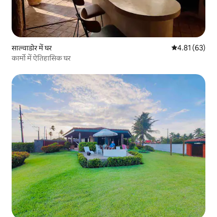
साल्वाडोर में घर
औसत रेटिंग 5 में 
4.81 (63)
कार्मो में ऐतिहासिक घर