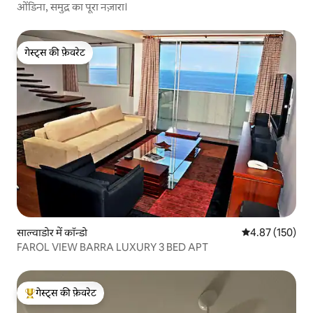
ओंडिना, समुद्र का पूरा नज़ारा।
गेस्ट्स की फ़ेवरेट
गेस्ट्स की फ़ेवरेट
साल्वाडोर में कॉन्डो
औसत रेटिंग 5 में स
4.87 (150)
FAROL VIEW BARRA LUXURY 3 BED APT
गेस्ट्स की फ़ेवरेट
गेस्ट्स का टॉप फ़ेवरेट