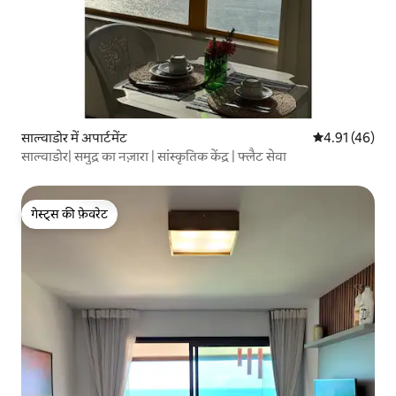
साल्वाडोर में अपार्टमेंट
औसत रेटिंग 5 में 
4.91 (46)
साल्वाडोर| समुद्र का नज़ारा | सांस्कृतिक केंद्र | फ्लैट सेवा
गेस्ट्स की फ़ेवरेट
गेस्ट्स की फ़ेवरेट