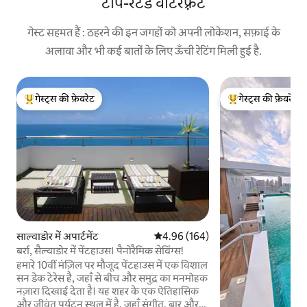
टॉप-रेटेड वॉटरफ़्रंट
गेस्ट सहमत हैं : ठहरने की इन जगहों को अपनी लोकेशन, सफ़ाई के
अलावा और भी कई बातों के लिए ऊँची रेटिंग मिली हुई है.
गेस्ट्स की फ़ेवरेट
गेस्ट्स की फ़ेवरेट
गेस्ट्स का टॉप फ़ेवरेट
गेस्ट्स का टॉप फ़ेवरेट
साल्वाडोर में अपार्टमेंट
औसत रेटिंग 5 में से 4.96, 164 समीक्षाएँ
4.96 (164)
बर्रा, सैल्वाडोर में पेंटहाउस। पैनोरैमिक सेविंग्स!
हमारे 10वीं मंज़िल पर मौजूद पेंटहाउस में एक विशाल
सन डेक टेरेस है, जहाँ से बीच और समुद्र का मनमोहक
नज़ारा दिखाई देता है। यह शहर के एक ऐतिहासिक
और जीवंत पर्यटन स्थल में है, जहाँ संगीत, बार और