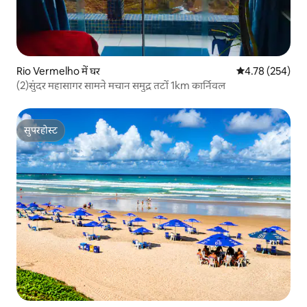
Rio Vermelho में घर
औसत रेटिंग 5 में स
4.78 (254)
(2)सुंदर महासागर सामने मचान समुद्र तटों 1km कार्निवल
सुपरहोस्ट
सुपरहोस्ट