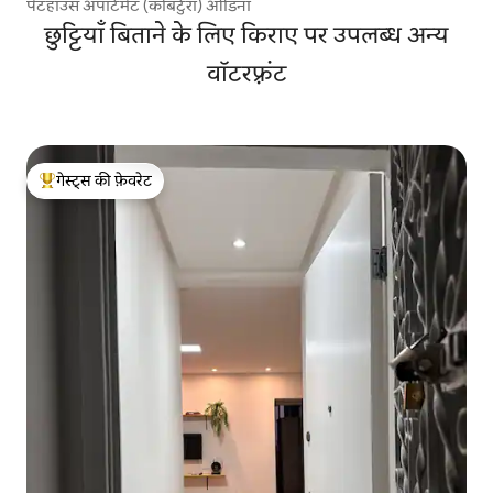
पेंटहाउस अपार्टमेंट (कोबर्टुरा) ओंडिना
छुट्टियाँ बिताने के लिए किराए पर उपलब्ध अन्य
वॉटरफ़्रंट
गेस्ट्स की फ़ेवरेट
गेस्ट्स का टॉप फ़ेवरेट