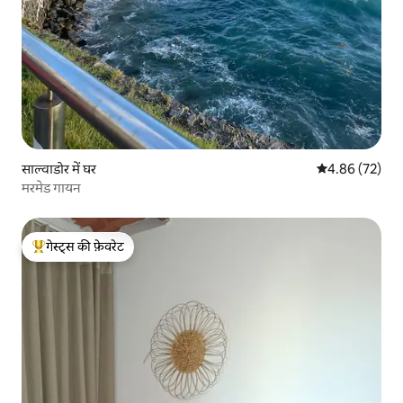
साल्वाडोर में घर
औसत रेटिंग 5 में 
4.86 (72)
मरमेड गायन
गेस्ट्स की फ़ेवरेट
गेस्ट्स का टॉप फ़ेवरेट