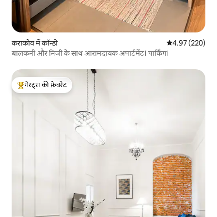
कराकोव में कॉन्डो
औसत रेटिंग 5 में स
4.97 (220)
बालकनी और निजी के साथ आरामदायक अपार्टमेंट। पार्किंग।
गेस्ट्स की फ़ेवरेट
गेस्ट्स का टॉप फ़ेवरेट