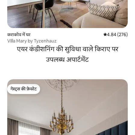
कराकोव में घर
औसत रेटिंग 5 में स
4.84 (276)
Villa Mary by Tyzenhauz
एयर कंडीशनिंग की सुविधा वाले किराए पर
उपलब्ध अपार्टमेंट
गेस्ट्स की फ़ेवरेट
गेस्ट्स की फ़ेवरेट