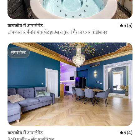
कराकोव में अपार्टमेंट
औसत रेटिंग 5
5 (5)
टॉप-फ़्लोर पैनोरमिक पेंटहाउस जकूज़ी गैराज एयर कंडीशनर
सुपरहोस्ट
सुपरहोस्ट
कराकोव में अपार्टमेंट
औसत रेटिंग 5
5 (4)
BoB एलीट - सेंट फ़्लोरियन