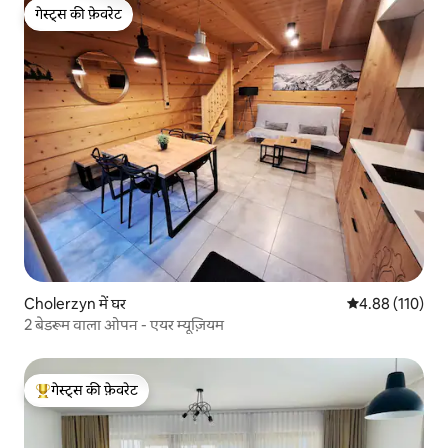
गेस्ट्स की फ़ेवरेट
गेस्ट्स की फ़ेवरेट
Cholerzyn में घर
औसत रेटिंग 5 में स
4.88 (110)
2 बेडरूम वाला ओपन - एयर म्यूज़ियम
गेस्ट्स की फ़ेवरेट
गेस्ट्स का टॉप फ़ेवरेट