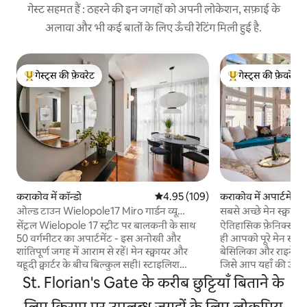
गेस्ट सहमत हैं : ठहरने की इन जगहों को अपनी लोकेशन, सफ़ाई के
अलावा और भी कई बातों के लिए ऊँची रेटिंग मिली हुई है.
गेस्ट्स की फ़ेवरेट
गेस्ट्स की फ़ेवरेट
गेस्ट्स का टॉप फ़ेवरेट
गेस्ट्स का टॉप फ़ेवरेट
कराकोव में कॉन्डो
औसत रेटिंग 5 में से 4.95, 109 समीक्षाएँ
4.95 (109)
कराकोव में अपार्टमेंट
ओल्ड टाउन Wielopole17 Miro गार्डन व्यू
सबसे अच्छे मेन स्क्वायर
बालकनी और AC
अपार्टमेंट
सेंट्रल Wielopole 17 स्ट्रीट पर बालकनी के साथ
ऐतिहासिक फ़ेनिक्स बिल्
50 वर्गमीटर का अपार्टमेंट - इस अनोखी और
ही आपको पूरे मेन स्क्वा
शांतिपूर्ण जगह में आराम से रहें। मेन स्क्वायर और
बेसिलिका और राइनेक का
यहूदी क्वार्टर के बीच बिल्कुल सही। स्टाइलिश
जिसे आप यहाँ की ऊँची 
फ़र्निशिंग और लकड़ी के कुदरती फ़र्श के साथ
बिस्तर से भी देख सकते
St. Florian's Gate के करीब छुट्टियाँ बिताने के
वातानुकूलित इंटीरियर को फिर से जीवंत करें।
बेडरूम वाले अपार्टमेंट मे
साउंडबार के साथ स्मार्ट टीवी के साथ मनोरंजन करें।
लिए किराए पर उपलब्ध जगहों के लिए लोकप्रिय
वाई-फ़ाई, काम करने क