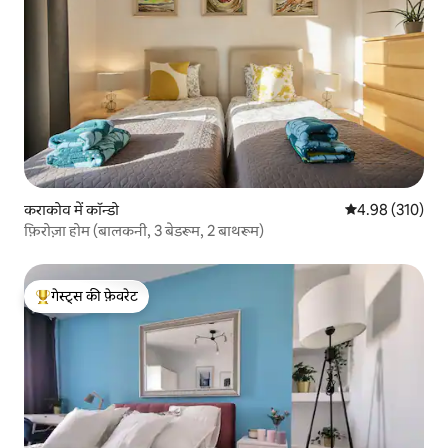
कराकोव में कॉन्डो
औसत रेटिंग 5 में स
4.98 (310)
फ़िरोज़ा होम (बालकनी, 3 बेडरूम, 2 बाथरूम)
गेस्ट्स की फ़ेवरेट
गेस्ट्स का टॉप फ़ेवरेट