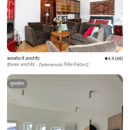
कराकोव में अपार्टमेंट
औसत रेटिंग 5 में
4.9 (48)
डीलक्स अपार्टमेंट - Zieleniewski पैलेस में 60m2
सुपरहोस्ट
सुपरहोस्ट