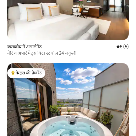
कराकोव में अपार्टमेंट
औसत रेटिंग 5
5 (5)
नेटिव अपार्टमेंट्स विटा स्टवोज़ 24 जकूज़ी
गेस्ट्स की फ़ेवरेट
गेस्ट्स का टॉप फ़ेवरेट