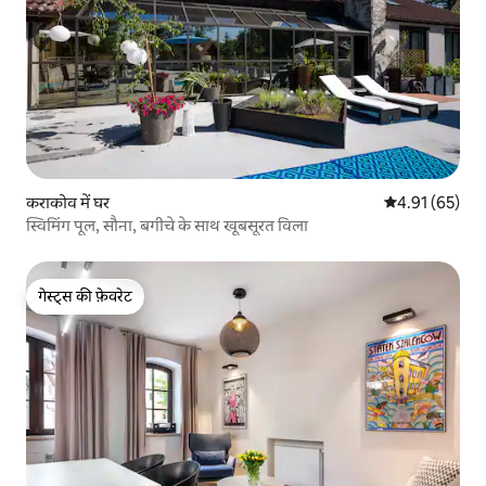
कराकोव में घर
औसत रेटिंग 5 में 
4.91 (65)
स्विमिंग पूल, सौना, बगीचे के साथ खूबसूरत विला
गेस्ट्स की फ़ेवरेट
गेस्ट्स की फ़ेवरेट