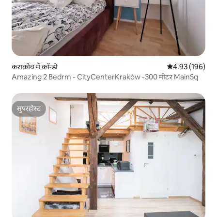
कराकोव में कॉन्डो
औसत रेटिंग 5 में स
4.93 (196)
Amazing 2 Bedrm - CityCenterKraków -300 मीटर MainSq
सुपरहोस्ट
सुपरहोस्ट