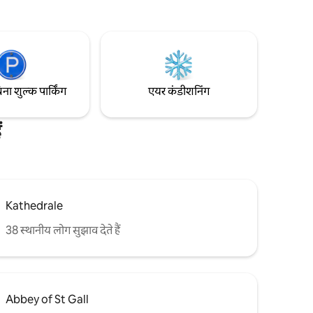
िट्ज़रलैंड
सुकून देती है। विभिन्न शॉपिंग सुविधाओं के साथ -
त बाहरी और
साथ दिलचस्प रेस्तरां और बार पैदल दूरी के भीतर हैं।
 - AI में
िना शुल्क पार्किंग
एयर कंडीशनिंग
ं
Kathedrale
38 स्थानीय लोग सुझाव देते हैं
Abbey of St Gall