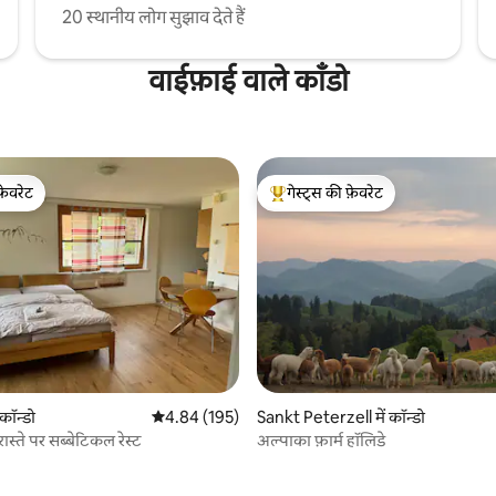
20 स्थानीय लोग सुझाव देते हैं
वाईफ़ाई वाले काँडो
फ़ेवरेट
गेस्ट्स की फ़ेवरेट
फ़ेवरेट
गेस्ट्स का टॉप फ़ेवरेट
 समीक्षाएँ
कॉन्डो
औसत रेटिंग 5 में से 4.84, 195 समीक्षाएँ
4.84 (195)
Sankt Peterzell में कॉन्डो
 रास्ते पर सब्बेटिकल रेस्ट
अल्पाका फ़ार्म हॉलिडे