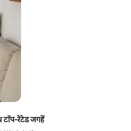
टॉप-रेटेड जगहें