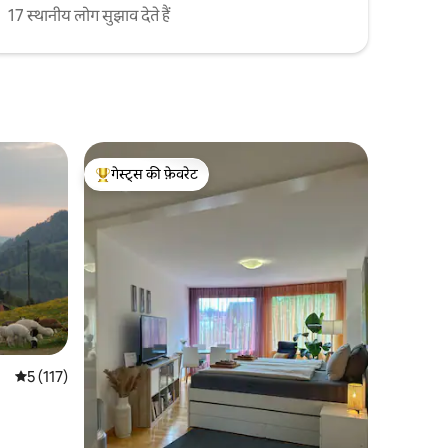
17 स्थानीय लोग सुझाव देते हैं
गेस्ट्स की फ़ेवरेट
गेस्ट्स का टॉप फ़ेवरेट
औसत रेटिंग 5 में से 5, 117 समीक्षाएँ
5 (117)