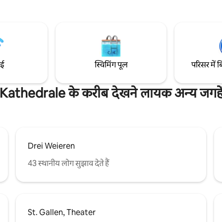
जिसमें लगभग 25 आकर्षक ऑफ़र और स्व
िस्टम के ज़रिए बिजली पैदा करते हैं।
के भीतर सार्वजनिक परिवहन द्वारा मुफ़्
े साथ अपने दिन की शुरुआत करने का
वापसी की यात्रा शामिल है। शर्त: 4 दिन पहले बुक
एँ। मुख्य प्रवेशद्वार के ठीक बगल में,
करें। Pfauen Appenzell Switzerland
र्किंग की जगह उपलब्ध है।
आपका स्वागत है
ाई
स्विमिंग पूल
परिसर में ब
Kathedrale के करीब देखने लायक अन्य जगहे
Drei Weieren
43 स्थानीय लोग सुझाव देते हैं
St. Gallen, Theater