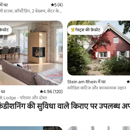
ें घर
औसत रेटिंग 5 में से 5, 4 समीक्षाएँ
5 (4)
हाउस, फ्रीस्टैंडिंग, 2 बेडरूम, सेंटर के
फ़ेवरेट
गेस्ट्स की फ़ेवरेट
फ़ेवरेट
गेस्ट्स का टॉप फ़ेवरेट
Stein am Rhein में घर
औस
स्वीडिश कॉटेज और काव्यात्मक उद्यान
 समीक्षाएँ
 घर
औसत रेटिंग 5 में से 4.96, 120 समीक्षाएँ
4.96 (120)
 Lodge - परिवार और दोस्त
ंडीशनिंग की सुविधा वाले किराए पर उपलब्ध अपार