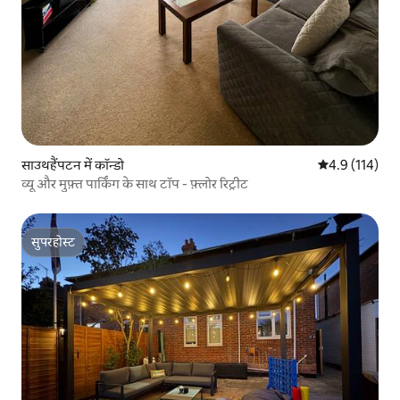
साउथहैंपटन में कॉन्डो
औसत रेटिंग 5 में 
4.9 (114)
व्यू और मुफ़्त पार्किंग के साथ टॉप - फ़्लोर रिट्रीट
सुपरहोस्ट
सुपरहोस्ट