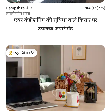
Hampshire में घर
औसत रेटिंग 5 में स
4.97 (275)
लवली कोच हाउस
एयर कंडीशनिंग की सुविधा वाले किराए पर
उपलब्ध अपार्टमेंट
गेस्ट्स की फ़ेवरेट
गेस्ट्स का टॉप फ़ेवरेट