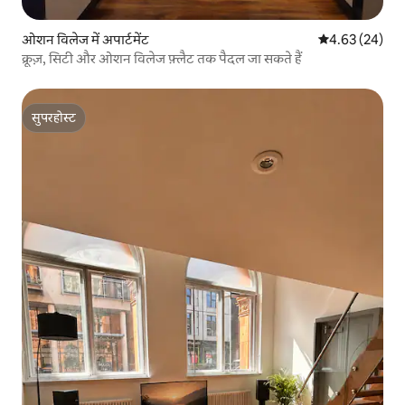
ओशन विलेज में अपार्टमेंट
औसत रेटिंग 5 में 
4.63 (24)
क्रूज़, सिटी और ओशन विलेज फ़्लैट तक पैदल जा सकते हैं
सुपरहोस्ट
सुपरहोस्ट