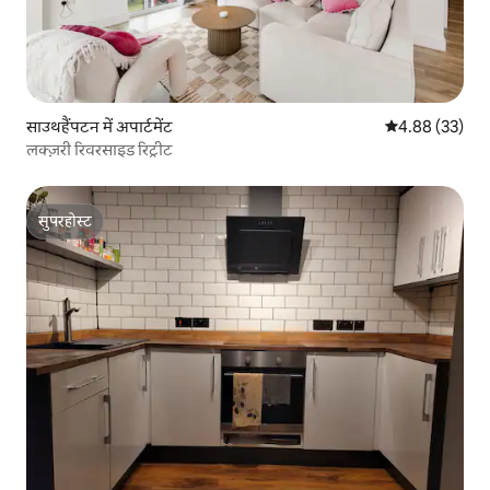
साउथहैंपटन में अपार्टमेंट
औसत रेटिंग 5 में 
4.88 (33)
लक्ज़री रिवरसाइड रिट्रीट
सुपरहोस्ट
सुपरहोस्ट