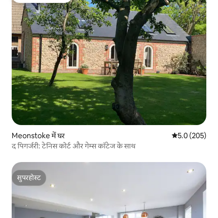
Meonstoke में घर
औसत रेटिंग 5 में 
5.0 (205)
द पिगर्जरी: टेनिस कोर्ट और गेम्स कॉटेज के साथ
सुपरहोस्ट
सुपरहोस्ट