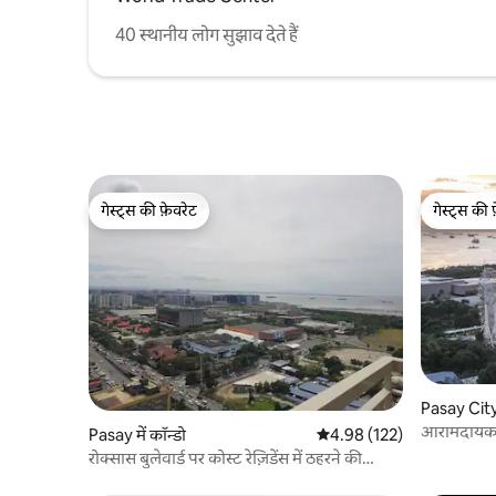
40 स्थानीय लोग सुझाव देते हैं
गेस्ट्स की फ़ेवरेट
गेस्ट्स की 
गेस्ट्स की फ़ेवरेट
गेस्ट्स की 
Pasay City म
आरामदायक 2B
Pasay में कॉन्डो
औसत रेटिंग 5 में से 4.98, 122
4.98 (122)
• MOA से 1
रोक्सास बुलेवार्ड पर कोस्ट रेज़िडेंस में ठहरने की
जगह–खाड़ी और शहर के नज़ारे