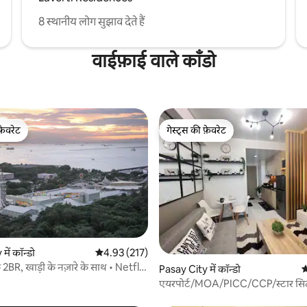
8 स्थानीय लोग सुझाव देते हैं
वाईफ़ाई वाले काँडो
फ़ेवरेट
गेस्ट्स की फ़ेवरेट
फ़ेवरेट
गेस्ट्स की फ़ेवरेट
ें कॉन्डो
औसत रेटिंग 5 में से 4.93, 217 समीक्षाएँ
4.93 (217)
R, खाड़ी के नज़ारे के साथ • Netflix
 समीक्षाएँ
Pasay City में कॉन्डो
औ
5 मिनट की दूरी पर
एयरपोर्ट/MOA/PICC/CCP/स्टार सिट
आरामदायक पालना