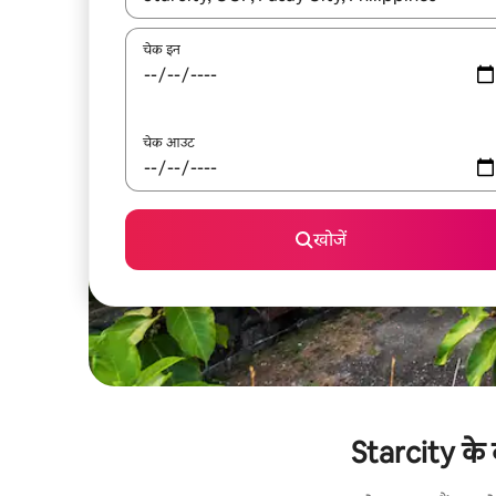
चेक इन
चेक आउट
खोजें
Starcity के क