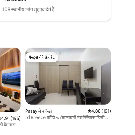
108 स्थानीय लोग सुझाव देते हैं
गेस्ट्स की फ़ेवरेट
गेस्ट्स की फ़ेवरेट
Pasay में कॉन्डो
औसत रेटिंग 5 में से 4.88, 19
4.88 (191)
rd Breeze कोंडो w/बालकनी नेटफ्लिक्स डिज्नी
सत रेटिंग 5 में से 4.91, 195 समीक्षाएँ
4.91 (195)
और SeaView
ी के पास