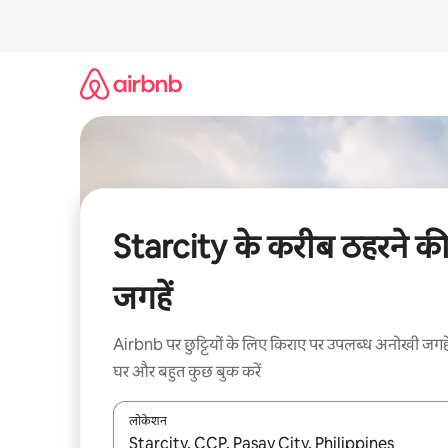
इसे
छोड़कर
सीधा
कॉन्टेंट
पर
जाएँ
Starcity के करीब ठहरने क
जगहें
Airbnb पर छुट्टियों के लिए किराए पर उपलब्ध अनोखी जगहे
घर और बहुत कुछ बुक करें
लोकेशन
नतीजों के उपलब्ध होने पर, अप और डाउन 'ऐरो की' का इस्तेमाल 