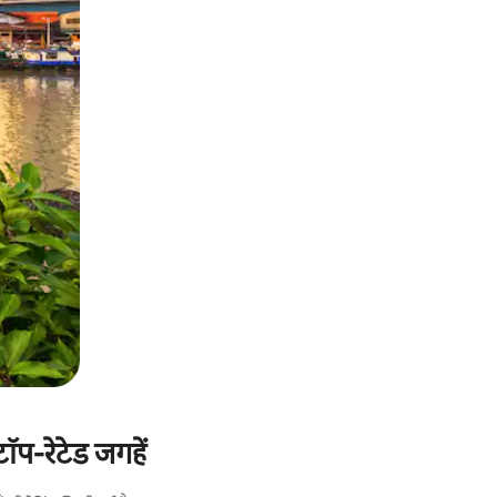
ॉप-रेटेड जगहें