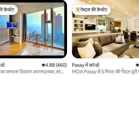
की फ़ेवरेट
गेस्ट्स की फ़ेवरेट
टॉप फ़ेवरेट
गेस्ट्स का टॉप फ़ेवरेट
न्डो
औसत रेटिंग 5 में से 4.88, 460 समीक्षाएँ
4.88 (460)
Pasay में कॉन्डो
औ
्यू का कमाल! विशाल आरामदायक, साफ़
MOA Pasay से 5 मिनट की पैदल दूरी 
जगह