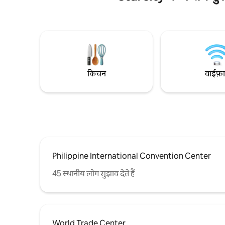
करने की जगहों और मॉल ऑफ़ एशिया कॉम्प्लेक्स के
पास की जगहें
व्यस्त व्यावसायिक इलाके के करीब है। इसमें एक क्वीन
केंद्र मनील
साइज़ का बेड है और यहाँ दो मेहमान आराम से ठहर
चिड़ियाघर वर्ल्ड ट्रेड सेंट
सकते हैं। इसमें बालकनी है, जहाँ से आपको शहर के
मिनट की पैद
स्काइलाइन का नज़ारा दिखाई देगा। यह जगह रेनोवेट
की गई है और कला और संस्कृति के प्रति मेज़बान के
प्यार को दर्शाती है।
किचन
वाईफ़
Philippine International Convention Center
45 स्थानीय लोग सुझाव देते हैं
World Trade Center