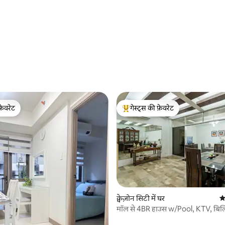
आधुनिक लक्ज़री घर
 समीक्षाएँ
फ़ेवरेट
गेस्ट्स की फ़ेवरेट
फ़ेवरेट
गेस्ट्स का टॉप फ़ेवरेट
क्वेज़ोन सिटी में घर
औ
मॉल से 4BR हाउस w/Pool, KTV, बिलिय
 समीक्षाएँ
मिनट की दूरी पर