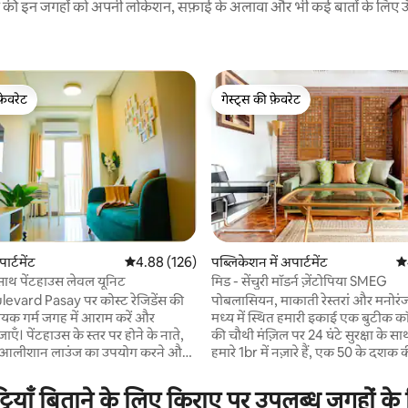
रने की इन जगहों को अपनी लोकेशन, सफ़ाई के अलावा और भी कई बातों के लिए ऊँची
फ़ेवरेट
गेस्ट्स की फ़ेवरेट
फ़ेवरेट
गेस्ट्स की फ़ेवरेट
ार्टमेंट
औसत रेटिंग 5 में से 4.88, 126 समीक्षाएँ
4.88 (126)
पब्लिकेशन में अपार्टमेंट
औस
े साथ पेंटहाउस लेवल यूनिट
मिड - सेंचुरी मॉडर्न ज़ेंटोपिया SMEG
 समीक्षाएँ
evard Pasay पर कोस्ट रेजिडेंस की
पोबलासियन, माकाती रेस्तरां और मनोरं
क गर्म जगह में आराम करें और
मध्य में स्थित हमारी इकाई एक बुटीक कॉ
जाएँ। पेंटहाउस के स्तर पर होने के नाते,
की चौथी मंज़िल पर 24 घंटे सुरक्षा के साथ
आलीशान लाउंज का उपयोग करने और
हमारे 1br में नज़ारे हैं, एक 50 के दशक 
आसपास के क्षेत्रों के दृश्यों का आनंद
शताब्दी का आधुनिक इंटीरियर और 55"
ल्प भी होगा, जो फ़ोटो लेने के लिए एक
नेटफ़्लिक्स, 150Mbps और SMEG क
टियाँ बिताने के लिए किराए पर उपलब्ध जगहों के
 है। पैदल चलने की दूरी के भीतर आस -
सुविधाएँ हैं। आस - पास के बार, सुविधाजनक रेस्टोरेंट