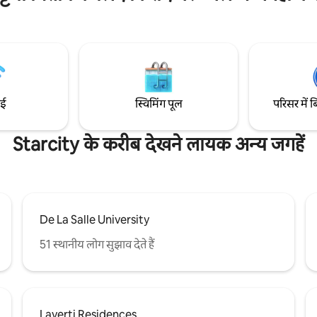
 हैं, स्टार सिटी फ़िलिपींस का सांस्कृतिक
और बेहतरीन डाइनिंग की सैर करें। कला और संस्कृति
ा यॉट क्लब और बंदरगाह मनीला
का अनुभव करें! कपल्स, अकेले एडवेंचर करने वाले,
र मनीला व्हाइट सैंड बीच 20
एक व्यावसायिक यात्री, छोटी यात्राएँ और छ
ल दूरी पर शाम की सैर के लिए अच्छा है?
लिए एकदम सही डेस्टिनेशन।
ाई
स्विमिंग पूल
परिसर में ब
Starcity के करीब देखने लायक अन्य जगहें
De La Salle University
51 स्थानीय लोग सुझाव देते हैं
Laverti Residences