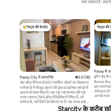
गेस्ट सहमत हैं : ठह
गेस्ट्स की फ़ेवरेट
गेस्ट्स की 
गेस्ट्स का टॉप फ़ेवरेट
गेस्ट्स की 
Pasay में अप
क्वीन बेड क
Pasay City में अपार्टमेंट
औसत रेटिंग 5 में से 5.0, 18
5.0 (18)
Roxas Boul
1Br ब्रीज़ मैनिला बे B37 (पार्किंग जोड़ने का विकल्प)
इस आरामदाय
मनीला बे में मौजूद ठहरने की इस स्टाइलिश कॉन्डो में
तरोताज़ा हो 
आराम से वक्त बिताएँ। यह नई-नई मरम्मत की गई
आपके पास 
जगह एसएम (SM) ब्रीज़ रेज़िडेंसेस में स्थित है, जो
मनीला बे और 
मनीला बे, पसे सिटी के किनारे पर है। यह जगह कई
लेने का विक
ऐतिहासिक स्थलों, पर्यटन आकर्षणों, इवेंट आयोजित
Starcity के करीब छुट्
शानदार जगह