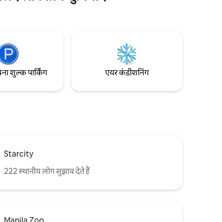
जाने दे सकते हैं। सब कुछ लगभग 10 -20 मिनट दूर है
- हवाई अड्डे, मॉल, मनोरंजन पार्क, बंदरगाह... अंतिम
ुट्टियों के
मिनट के कामों के लिए, भूतल पर एक बैंक, कपड़े
धोने की दुकान, सुविधा स्टोर और पार्लर है।
िना शुल्क पार्किंग
एयर कंडीशनिंग
Starcity
222 स्थानीय लोग सुझाव देते हैं
Manila Zoo