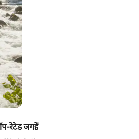
प-रेटेड जगहें