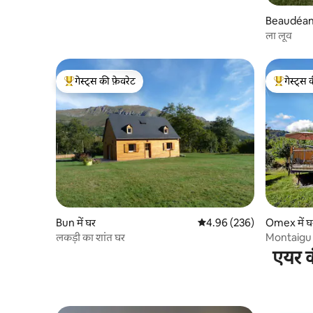
Beaudéan म
ला लूव
गेस्ट्स की फ़ेवरेट
गेस्ट्स 
गेस्ट्स का टॉप फ़ेवरेट
गेस्ट्स का 
Bun में घर
औसत रेटिंग 5 में से 4.96, 236
4.96 (236)
Omex में घ
लकड़ी का शांत घर
Montaigu 
Design an
एयर क