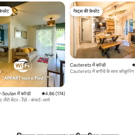
फ़ेवरेट
गेस्ट्स की फ़ेवरेट
फ़ेवरेट
गेस्ट्स की फ़ेवरेट
 समीक्षाएँ
Cauterets में कॉन्डो
औ
Cauterets में बगीचे के साथ कोकूनिंग अ
Soulan में कॉन्डो
औसत रेटिंग 5 में से 4.86, 174 समीक्षाएँ
4.86 (174)
ंट लैरी सेंटर - रैंडो - कंफर्ट-चार्म