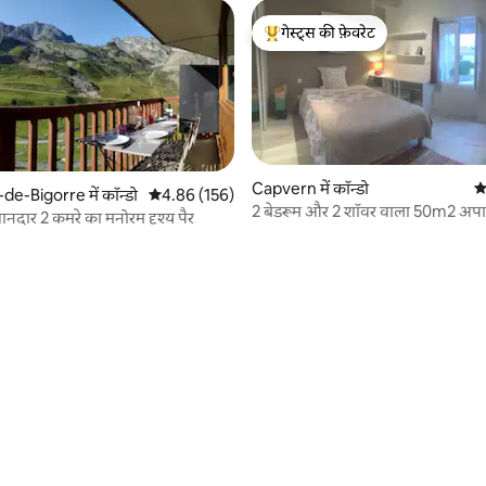
गेस्ट्स की फ़ेवरेट
गेस्ट्स का टॉप फ़ेवरेट
Capvern में कॉन्डो
औ
e-Bigorre में कॉन्डो
औसत रेटिंग 5 में से 4.86, 156 समीक्षाएँ
4.86 (156)
2 बेडरूम और 2 शॉवर वाला 50m2 अपार्
ानदार 2 कमरे का मनोरम दृश्य पैर
 समीक्षाएँ