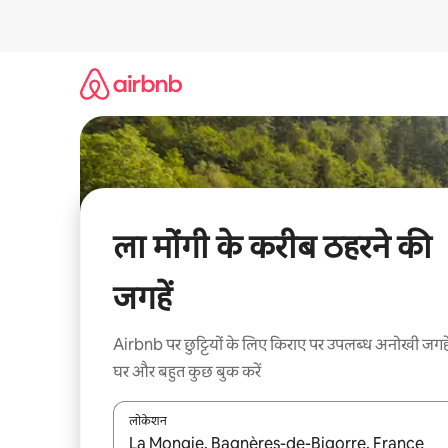
इसे
छोड़कर
सीधा
कॉन्टेंट
पर
जाएँ
ला मोंगी के करीब ठहरने की
जगहें
Airbnb पर छुट्टियों के लिए किराए पर उपलब्ध अनोखी जगहे
घर और बहुत कुछ बुक करें
लोकेशन
नतीजों के उपलब्ध होने पर, अप और डाउन 'ऐरो की' का इस्तेमाल 