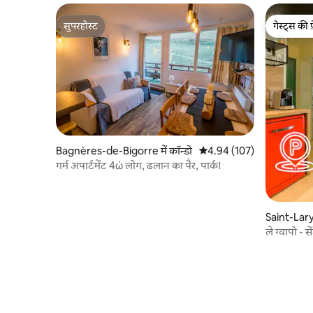
सुपरहोस्ट
गेस्ट्स की 
सुपरहोस्ट
गेस्ट्स की 
Bagnères-de-Bigorre में कॉन्डो
औसत रेटिंग 5 में से 4.94, 107
4.94 (107)
गर्म अपार्टमेंट 4ώ लोग, ढलान का पैर, पार्क।
Saint-Lary-
ले ग्वापो - से