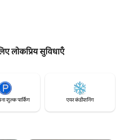
सुसज्जित किचन है, एक अलग बेडरूम है, जिसमें डबल
e_com पर
बेड है और जिससे बालकनी दिखती है, गलियारे में एक
ूत्र पेश किए
माउंटेन एरिया है, जिसमें 2 बंक बेड हैं, और एक
 तत्पर हैं!
बाथरूम है, जिसमें सिंक और बाथटब है। अलग WC।
इसके अलावा, इसमें एक ढकी हुई पार्किंग की जगह
है।
लिए लोकप्रिय सुविधाएँ
िना शुल्क पार्किंग
एयर कंडीशनिंग