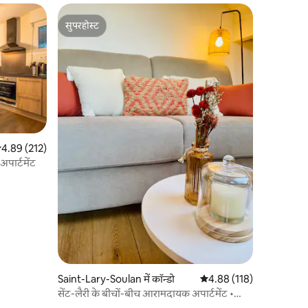
सुपरहोस्ट
सुपरहोस्ट
सत रेटिंग 5 में से 4.89, 212 समीक्षाएँ
4.89 (212)
पार्टमेंट
Saint-Lary-Soulan में कॉन्डो
औसत रेटिंग 5 में से 4.88, 11
4.88 (118)
सेंट-लैरी के बीचों-बीच आरामदायक अपार्टमेंट •
पाइरेनीज़ का नज़ारा