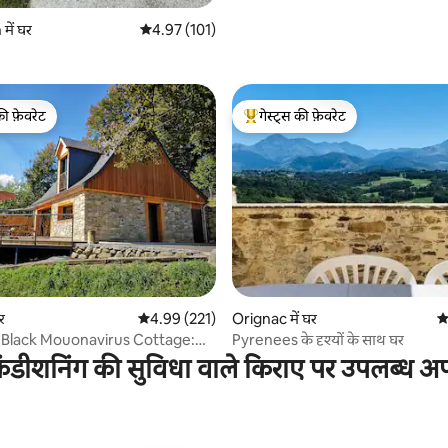
ें घर
औसत रेटिंग 5 में से 4.97, 101 समीक्षाएँ
4.97 (101)
की फ़ेवरेट
गेस्ट्स की फ़ेवरेट
टॉप फ़ेवरेट
गेस्ट्स का टॉप फ़ेवरेट
 समीक्षाएँ
र
औसत रेटिंग 5 में से 4.99, 221 समीक्षाएँ
4.99 (221)
Orignac में घर
औस
Black Mouonavirus Cottage:
Pyrenees के दृश्यों के साथ घर
d Authenticity
ंडीशनिंग की सुविधा वाले किराए पर उपलब्ध अपार