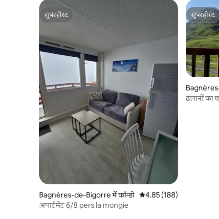
सुपरहोस्ट
सुपरहोस्ट
सुपरहोस्ट
सुपरहोस्ट
Bagnères-d
ढलानों का श
Bagnères-de-Bigorre में कॉन्डो
औसत रेटिंग 5 में से 4.85, 188
4.85 (188)
अपार्टमेंट 6/8 pers la mongie