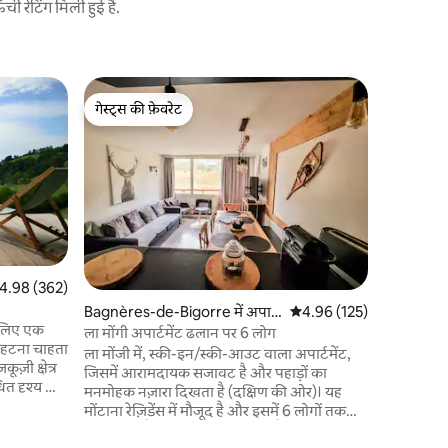
 रेटिंग मिली हुई है.
Gerde में अ
गेस्ट्स की फ़ेवरेट
गेस्ट्स की
शानदार, वि
गेस्ट्स की फ़ेवरेट
गेस्ट्स की
बड़ा और शां
जिसे आपको 
रूप से नवीन
मौजूद है और
दूरी पर है। 
और मार्केट 
स्की रिज़ॉर
मिनट की ड्
त रेटिंग 5 में से 4.98, 362 समीक्षाएँ
4.98 (362)
हैं। ये सभ
Bagnères-de-Bigorre में अपार्ट
औसत रेटिंग 5 में से 4.96, 12
4.96 (125)
अनुभव बनाए
 लिए एक
मेंट
ला मोंगी अपार्टमेंट ढलान पर 6 लोग
े हटना चाहता
ला मोंजी में, स्की-इन/स्की-आउट वाला अपार्टमेंट,
ज़ी क्षेत्र
जिसमें आरामदायक सजावट है और पहाड़ों का
 दृश्य की
मनमोहक नज़ारा दिखता है (दक्षिण की ओर)। यह
 सभी एक छोटे
मोंटाना रेज़िडेंस में मौजूद है और इसमें 6 लोगों तक
आप
ठहर सकते हैं। इसमें एक लिविंग रूम है, जिसमें
 हैं, तो हम