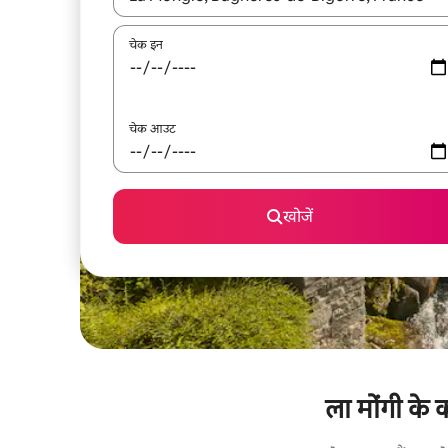
चेक इन
चेक आउट
खोजें
ला मोंगी के 