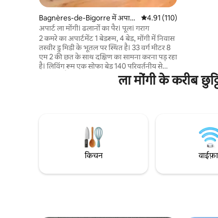
केतली, कॉफ
बाथरूम, 3 
Bagnères-de-Bigorre में अपार्ट
औसत रेटिंग 5 में से 4.91, 110
4.91 (110)
शौचालय। छो
मेंट
सोने का क्ष
अपार्ट ला मोंगी। ढलानों का पैर। पूल। गराग
के पश्चिम -
2 कमरे का अपार्टमेंट 1 बेडरूम, 4 बेड, मोंगी में निवास
बड़ी बालकनी
तस्वीर डु मिडी के भूतल पर स्थित है। 33 वर्ग मीटर 8
एम 2 की छत के साथ दक्षिण का सामना करना पड़ रहा
है। लिविंग रूम एक सोफा बेड 140 परिवर्तनीय से
सुसज्जित है। 2 बेड 140/200 मेज़ानाइन वाला
ला मोंगी के करीब छुट
बेडरूम। प्लेट, ओवन, केतली, डिश टोस्टर, कॉफ़ी
मेकर और नेस्प्रेस्सो, चेस्ट के साथ लिविंग रूम में किचन
एरिया। टीवी। स्नान और अलग शौचालय के साथ
बाथरूम। स्की लॉकर। निजी भूमिगत पार्किंग। गर्म
स्विमिंग पूल स्की और गर्मी का मौसम। फ़िटनेस रूम।
लॉन्ड्री। वाईफ़ाई
किचन
वाईफ़