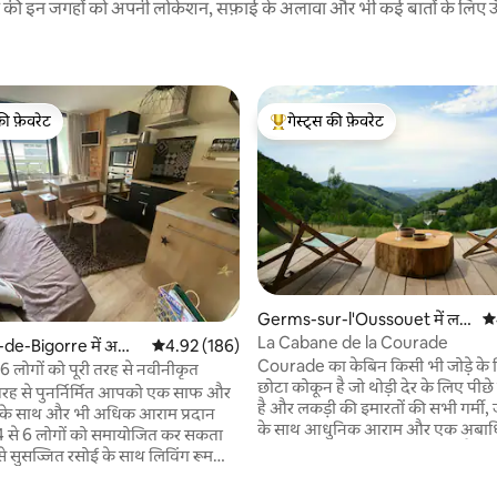
रने की इन जगहों को अपनी लोकेशन, सफ़ाई के अलावा और भी कई बातों के लिए ऊँची
की फ़ेवरेट
गेस्ट्स की फ़ेवरेट
टॉप फ़ेवरेट
गेस्ट्स का टॉप फ़ेवरेट
Germs-sur-l'Oussouet में लक
औस
ड़ी का केबिन
La Cabane de la Courade
e-Bigorre में अपार्ट
औसत रेटिंग 5 में से 4.92, 186 समीक्षाएँ
4.92 (186)
Courade का केबिन किसी भी जोड़े के
े 6 लोगों को पूरी तरह से नवीनीकृत
छोटा कोकून है जो थोड़ी देर के लिए पीछ
तरह से पुनर्निर्मित आपको एक साफ और
है और लकड़ी की इमारतों की सभी गर्मी, जकू
 के साथ और भी अधिक आराम प्रदान
के साथ आधुनिक आराम और एक अबाधित
 4 से 6 लोगों को समायोजित कर सकता
खुशी के साथ घोंसले में इकट्ठा होता है,
 से सुसज्जित रसोई के साथ लिविंग रूम
से अलग Pyrenean गांव के दिल में बसे। यदि 
ब 3 फायर, हुड, ओवन, माइक्रोवेव,
एक उपहार वाउचर की पेशकश करना चाहते