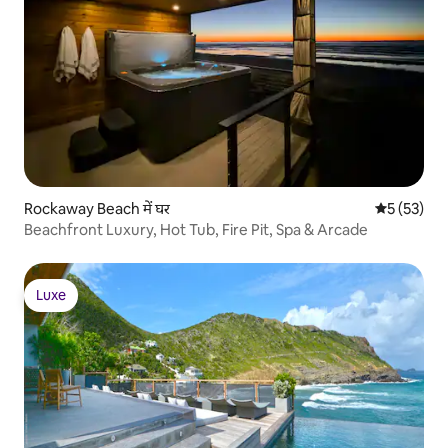
Rockaway Beach में घर
औसत रेटिंग 5 
5 (53)
Beachfront Luxury, Hot Tub, Fire Pit, Spa & Arcade
Luxe
Luxe