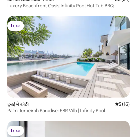
Luxury Beachfront Oasis|Infinity Pool|Hot Tub|BBQ
Luxe
Luxe
दुबई में कोठी
औसत रेटिंग 5 
5 (16)
Palm Jumeirah Paradise: 5BR Villa | Infinity Pool
Luxe
Luxe