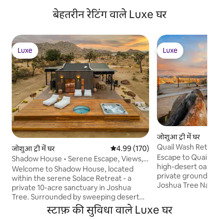
बेहतरीन रेटिंग वाले Luxe घर
Luxe
Luxe
Luxe
Luxe
जोशुआ ट्री में घर
Quail Wash Retrea
जोशुआ ट्री में घर
औसत रेटिंग 5 में से 4.99, 170 समीक्षाएँ
4.99 (170)
Plunge, Spa
Escape to Quail W
Shadow House • Serene Escape, Views,
high-desert oasis.
10-Acres, Spa
Welcome to Shadow House, located
private grounds m
within the serene Solace Retreat - a
Joshua Tree Nation
private 10-acre sanctuary in Joshua
sanctuary offers 
Tree. Surrounded by sweeping desert
peace. Retreat to
views, Shadow House invites you to
स्टाफ़ की सुविधा वाले Luxe घर
or climate-control
embrace outdoor living at its finest.