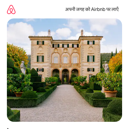
इसे
छोड़कर
अपनी जगह को Airbnb पर लाएँ
सीधा
कॉन्टेंट
पर
जाएँ