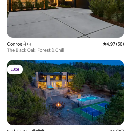
Conroe में घर
औसत रेटिंग 5 में 
4.97 (58)
The Black Oak: Forest & Chill
Luxe
Luxe