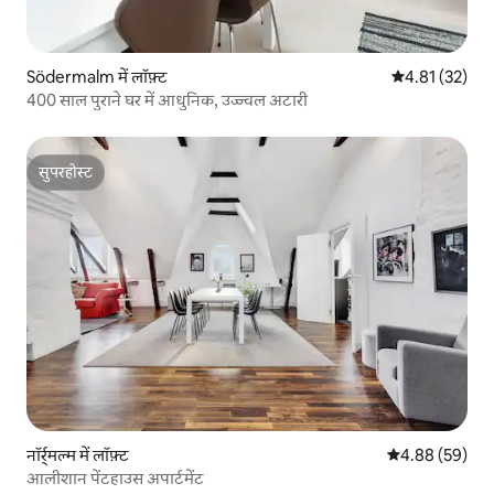
Södermalm में लॉफ़्ट
औसत रेटिंग 5 में 
4.81 (32)
400 साल पुराने घर में आधुनिक, उज्ज्वल अटारी
सुपरहोस्ट
सुपरहोस्ट
नॉर्र्मल्म में लॉफ़्ट
औसत रेटिंग 5 में 
4.88 (59)
आलीशान पेंटहाउस अपार्टमेंट