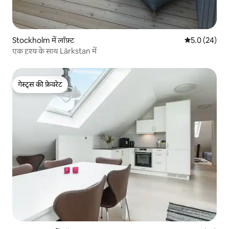
Stockholm में लॉफ़्ट
औसत रेटिंग 5 में
5.0 (24)
एक दृश्य के साथ Lärkstan में
गेस्ट्स की फ़ेवरेट
गेस्ट्स की फ़ेवरेट