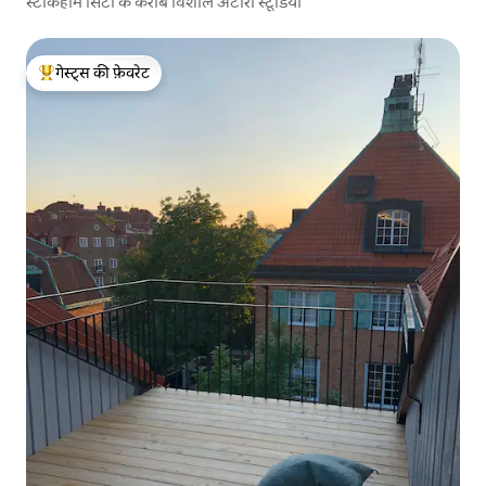
स्टॉकहोम सिटी के करीब विशाल अटारी स्टूडियो
गेस्ट्स की फ़ेवरेट
गेस्ट्स का टॉप फ़ेवरेट