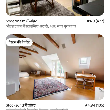
Södermalm में लॉफ़्ट
औसत रेटिंग 5 में 
4.9 (472)
ओल्ड टाउन में स्टाइलिश अटारी, 400 साल पुराना घर
गेस्ट्स की फ़ेवरेट
गेस्ट्स की फ़ेवरेट
Stocksund में लॉफ़्ट
औसत रेटिंग 5 में स
4.94 (105)