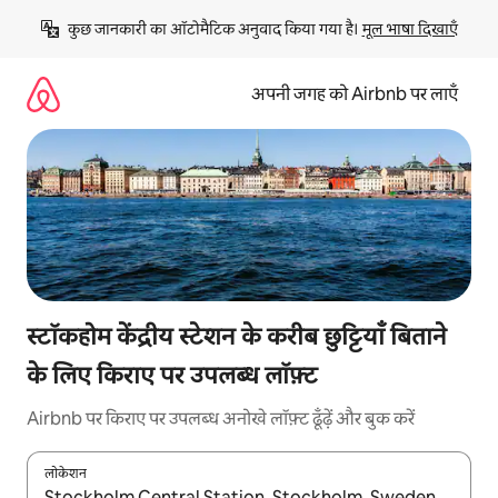
इसे
कुछ जानकारी का ऑटोमैटिक अनुवाद किया गया है। 
मूल भाषा दिखाएँ
छोड़कर
सीधा
कॉन्टेंट
अपनी जगह को Airbnb पर लाएँ
पर
जाएँ
स्टॉकहोम केंद्रीय स्टेशन के करीब छुट्टियाँ बिताने
के लिए किराए पर उपलब्ध लॉफ़्ट
Airbnb पर किराए पर उपलब्ध अनोखे लॉफ़्ट ढूँढ़ें और बुक करें
लोकेशन
नतीजों के उपलब्ध होने पर, अप और डाउन 'ऐरो की' का इस्तेमाल करके नेविगेट करें