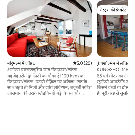
गेस्ट्स की फ़ेवरेट
गेस्ट्स की फ़ेवरेट
नॉर्र्मल्म में लॉफ़्ट
औसत रेटिंग 5 में से 5.0, 20 समीक्षाएँ
5.0 (20)
कुंगशोल्मेन में लॉफ़्ट
अनोखा एक्सक्लूसिव शांत पेंटहाउस/लॉफ़्ट
KUNGSHOLMEN St
STOCKH में दो Etag
यह बेहतरीन क्वालिटी का मौका है! 100 kvm का
65 वर्ग मीटर का आकर्ष
पेंटहाउस/लॉफ़्ट, ऊपरी मंज़िल पर अकेला, छत के
स्टूडियो अपार्टमेंट ऊपर
साथ बहुत ही निजी और शांत लोकेशन, जकूज़ी सहित
जिसमें बच्चों या दोस्तो
आसमान की तरफ़ खिड़कियाँ। बड़े किचन और
है। पूरी तरह से सुसज्ज
लिविंग रूम वाला विशाल और खुला अपार्टमेंट। डबल
का inflatable डबल बे
बेड वाला शांत और शांत अलग बेडरूम (हस्टन
और वॉशिंग मशीन वाला ब
कॉन्टिनेंटल 180 सेमी)। अपार्टमेंट में सौंदर्यशास्त्र मेरे
वाईफ़ाई। बस से 15 -25 
लिए दिल की बात है, इसलिए मैं केवल एक सौम्य
द्वार के पास। बस से 
स्पर्श के साथ मेहमानों का स्वागत करता हूं। सुंदरता
मिनट की पैदल दूरी पर।
की देखभाल करने की ज़रूरत है। हर तरह से पूरी तरह
की पैदल दूरी पर और ऊ
से सुसज्जित मशीनरी। बहुत सारी खिड़कियों, लकड़ी
मिनट की पैदल दूरी पर प