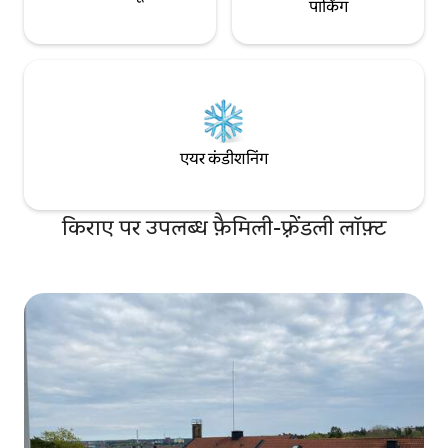
केंद्रीय और आकर्षक आस - पड़ोस में से एक है। यह
पार्किंग
एक ऐसा क्षेत्र है जहाँ आनंद लेने के लिए कई तरह की
चीज़ें हैं: कैफ़े, बार, रेस्तरां और छोटे पैमाने पर
खरीदारी और एक दोस्ताना माहौल। यहाँ हमेशा के
लिए कुछ है। एक गली में इमारत की लोकेशन की
बदौलत, अपार्टमेंट बेहद शांत है। एक खूबसूरत,
अनोखे और आरामदायक जीवन में आपका स्वागत
है। मुझसे संपर्क करते समय अपने बारे में कुछ लाइनें
लिखने के लिए भी आपका स्वागत है।
एयर कंडीशनिंग
किराए पर उपलब्ध फ़ैमिली-फ़्रेंडली लॉफ़्ट