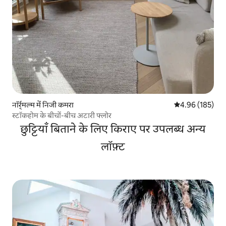
नॉर्र्मल्म में निजी कमरा
औसत रेटिंग 5 में स
4.96 (185)
स्टॉकहोम के बीचों-बीच अटारी फ्लोर
छुट्टियाँ बिताने के लिए किराए पर उपलब्ध अन्य
लॉफ़्ट