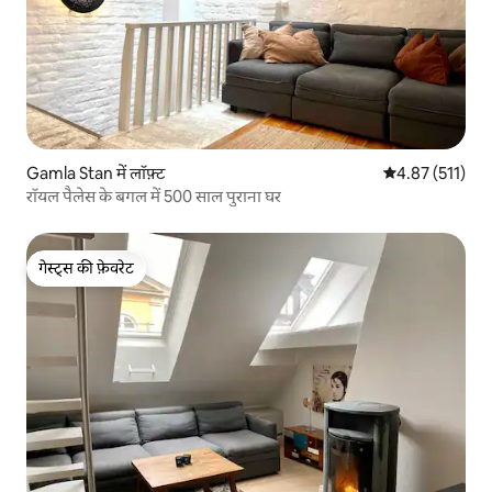
Gamla Stan में लॉफ़्ट
औसत रेटिंग 5 में स
4.87 (511)
रॉयल पैलेस के बगल में 500 साल पुराना घर
गेस्ट्स की फ़ेवरेट
गेस्ट्स की फ़ेवरेट