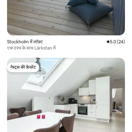
Stockholm में लॉफ़्ट
औसत रेटिंग 5 में
5.0 (24)
एक दृश्य के साथ Lärkstan में
गेस्ट्स की फ़ेवरेट
गेस्ट्स की फ़ेवरेट