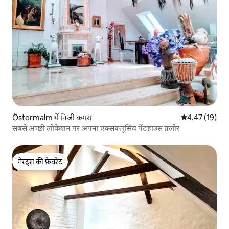
Östermalm में निजी कमरा
औसत रेटिंग 5 में 
4.47 (19)
सबसे अच्छी लोकेशन पर अपना एक्सक्लूसिव पेंटहाउस फ़्लोर
गेस्ट्स की फ़ेवरेट
गेस्ट्स की फ़ेवरेट