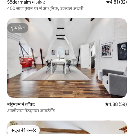
Södermalm में लॉफ़्ट
औसत रेटिंग 5 में 
4.81 (32)
400 साल पुराने घर में आधुनिक, उज्ज्वल अटारी
सुपरहोस्ट
सुपरहोस्ट
नॉर्र्मल्म में लॉफ़्ट
औसत रेटिंग 5 में 
4.88 (59)
आलीशान पेंटहाउस अपार्टमेंट
गेस्ट्स की फ़ेवरेट
गेस्ट्स की फ़ेवरेट