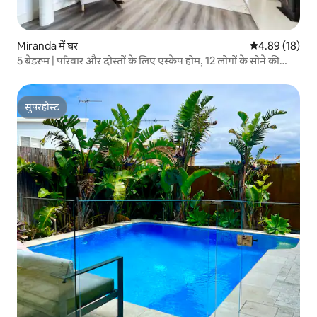
Miranda में घर
औसत रेटिंग 5 में 
4.89 (18)
5 बेडरूम | परिवार और दोस्तों के लिए एस्केप होम, 12 लोगों के सोने की
जगह
सुपरहोस्ट
सुपरहोस्ट