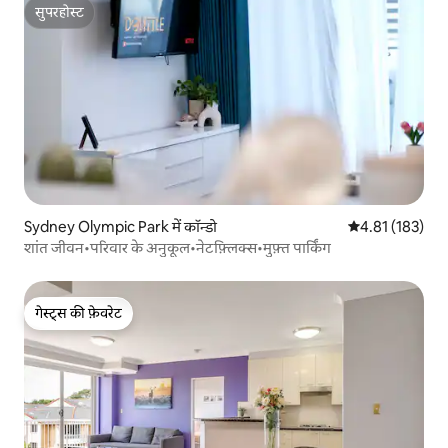
सुपरहोस्ट
सुपरहोस्ट
Sydney Olympic Park में कॉन्डो
औसत रेटिंग 5 में स
4.81 (183)
शांत जीवन•परिवार के अनुकूल•नेटफ़्लिक्स•मुफ़्त पार्किंग
गेस्ट्स की फ़ेवरेट
गेस्ट्स की फ़ेवरेट