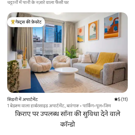
चट्टानों में पानी के नज़ारे वाला फैंसी घर
गेस्ट्स की फ़ेवरेट
गेस्ट्स का टॉप फ़ेवरेट
सिडनी में अपार्टमेंट
औसत रेटिंग 5 
5 (11)
1 बेडरूम वाला हार्बरसाइड अपार्टमेंट, बारंगारू • पार्किंग•पूल•जिम
किराए पर उपलब्ध सॉना की सुविधा देने वाले
कॉन्डो