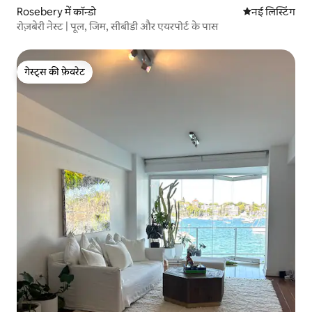
Rosebery में कॉन्डो
ठहरने की नई जग
नई लिस्टिंग
रोज़बेरी नेस्ट | पूल, जिम, सीबीडी और एयरपोर्ट के पास
गेस्ट्स की फ़ेवरेट
गेस्ट्स की फ़ेवरेट