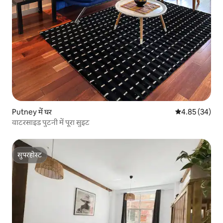
Putney में घर
औसत रेटिंग 5 में 
4.85 (34)
वाटरसाइड पुटनी में पूरा सुइट
सुपरहोस्ट
सुपरहोस्ट