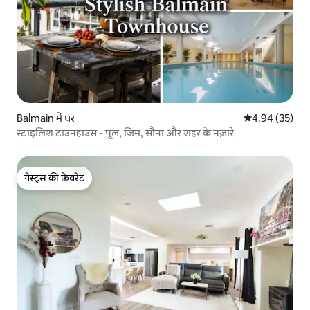
Balmain में घर
औसत रेटिंग 5 में 
4.94 (35)
स्टाइलिश टाउनहाउस - पूल, जिम, सौना और शहर के नज़ारे
गेस्ट्स की फ़ेवरेट
गेस्ट्स की फ़ेवरेट