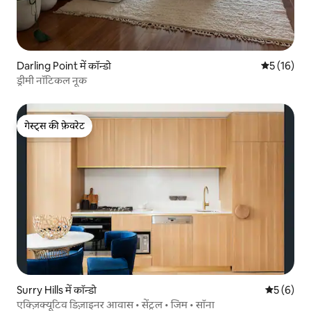
Darling Point में कॉन्डो
औसत रेटिंग 5 
5 (16)
ड्रीमी नॉटिकल नूक
गेस्ट्स की फ़ेवरेट
गेस्ट्स की फ़ेवरेट
Surry Hills में कॉन्डो
औसत रेटिंग 5
5 (6)
एक्ज़िक्यूटिव डिज़ाइनर आवास • सेंट्रल • जिम • सॉना