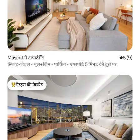
Mascot में अपार्टमेंट
औसत रेटिंग 5
5 (9)
स्प्लिट-लेवल • पूल+जिम • पार्किंग • एयरपोर्ट 5 मिनट की दूरी पर
गेस्ट्स की फ़ेवरेट
गेस्ट्स का टॉप फ़ेवरेट