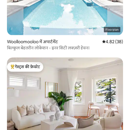
Woolloomooloo में अपार्टमेंट
औसत रेटिंग 5 में 
4.82 (38)
बिल्कुल बेहतरीन लोकेशन - इनर सिटी लक्ज़री हेवन।
गेस्ट्स की फ़ेवरेट
गेस्ट्स का टॉप फ़ेवरेट