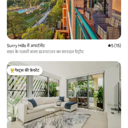
Surry Hills में अपार्टमेंट
औसत रेटिंग 5 
5 (15)
शहर के नज़ारों वाला डाउनटाउन का शानदार रिट्रीट
गेस्ट्स की फ़ेवरेट
गेस्ट्स का टॉप फ़ेवरेट