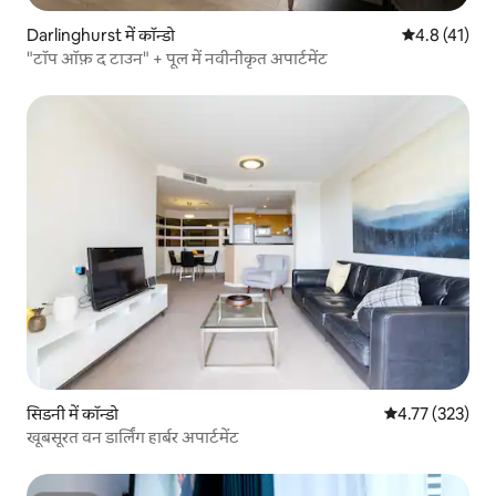
Darlinghurst में कॉन्डो
औसत रेटिंग 5 मे
4.8 (41)
"टॉप ऑफ़ द टाउन" + पूल में नवीनीकृत अपार्टमेंट
सिडनी में कॉन्डो
औसत रेटिंग 5 में स
4.77 (323)
खूबसूरत वन डार्लिंग हार्बर अपार्टमेंट