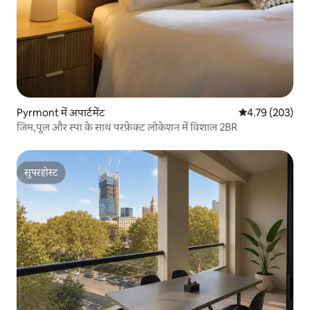
Pyrmont में अपार्टमेंट
औसत रेटिंग 5 में स
4.79 (203)
जिम,पूल और स्पा के साथ परफ़ेक्ट लोकेशन में विशाल 2BR
सुपरहोस्ट
सुपरहोस्ट