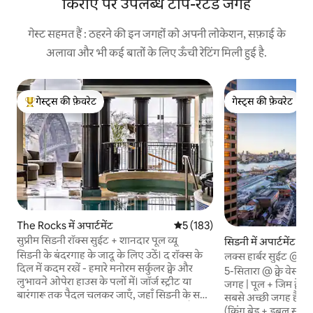
किराए पर उपलब्ध टॉप-रेटेड जगहें
गेस्ट सहमत हैं : ठहरने की इन जगहों को अपनी लोकेशन, सफ़ाई के
अलावा और भी कई बातों के लिए ऊँची रेटिंग मिली हुई है.
गेस्ट्स की फ़ेवरेट
गेस्ट्स की फ़ेवरेट
गेस्ट्स का टॉप फ़ेवरेट
गेस्ट्स की फ़ेवरेट
The Rocks में अपार्टमेंट
औसत रेटिंग 5 में से 5, 183 समीक्षाएँ
5 (183)
सुप्रीम सिडनी रॉक्स सुईट + शानदार पूल व्यू
सिडनी में अपार्टमेंट
सिडनी के बंदरगाह के जादू के लिए उठें। द रॉक्स के
लक्स हार्बर सुईट @ द र
दिल में कदम रखें - हमारे मनोरम सर्कुलर क्वे और
सोने की जगह
5-सितारा @ क्वे वेस्ट, द
लुभावने ओपेरा हाउस के पलों में। जॉर्ज स्ट्रीट या
जगह | पूल + जिम क्वे वेस्ट होटल विविड के लिए
बारंगारू तक पैदल चलकर जाएँ, जहाँ सिडनी के सबसे
सबसे अच्छी जगह है! यह 
अच्छे बार और रेस्टोरेंट आपके स्वागत के लिए तैयार
(किंग बेड + डबल सोफ़ा