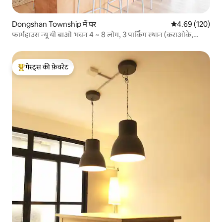
Dongshan Township में घर
औसत रेटिंग 5 में स
4.69 (120)
फार्महाउस न्यू यी बाओ भवन 4 ~ 8 लोग, 3 पार्किंग स्थान (कराओके,
याकिनिकु, महजोंग,)।हाई सीपी) दोस्तों, पारिवारिक समारोहों के लिए
बिल्कुल सही
गेस्ट्स की फ़ेवरेट
गेस्ट्स का टॉप फ़ेवरेट