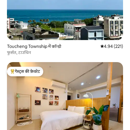
Toucheng Township में कॉन्डो
औसत रेटिंग 5 में स
4.94 (221)
फुर्सत, टाउचिन
गेस्ट्स की फ़ेवरेट
गेस्ट्स का टॉप फ़ेवरेट