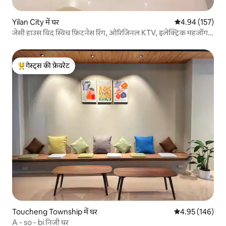
Yilan City में घर
औसत रेटिंग 5 में स
4.94 (157)
जेसी हाउस विद स्विच फ़िटनेस रिंग, ओरिजिनल KTV, इलेक्ट्रिक महजोंग,
पूल टेबल कृपया घर के नियम पढ़ें
गेस्ट्स की फ़ेवरेट
गेस्ट्स का टॉप फ़ेवरेट
Toucheng Township में घर
औसत रेटिंग 5 में स
4.95 (146)
A - so - bi निजी घर