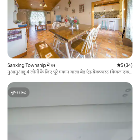
Sanxing Township में घर
औसत रेटिंग 5 
5 (34)
नुआनुआहू 4 लोगों के लिए पूरे मकान वाला बेड एंड ब्रेकफास्ट (केवल एक
समूह का स्वागत किया जाता है) 4 लोगों के लिए 1 कमरा या 2 डबल कमरे
सुपरहोस्ट
सुपरहोस्ट