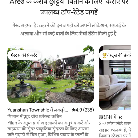
Area के करीब छुट्टियाँ बिताने के लिए किराए पर
उपलब्ध टॉप-रेटेड जगहें
गेस्ट सहमत हैं : ठहरने की इन जगहों को अपनी लोकेशन, सफ़ाई के
अलावा और भी कई बातों के लिए ऊँची रेटिंग मिली हुई है.
गेस्ट्स की फ़ेवरेट
गेस्ट्स की फ़ेवरेट
गेस्ट्स की फ़ेवरेट
गेस्ट्स का टॉप फ़ेवरेट
Yuanshan Township में लकड़ी
औसत रेटिंग 5 में से 4.9, 238 समीक्षाएँ
4.9 (238)
का केबिन
यिलान में फ़्रूट ग्रोव फ़ॉरेस्ट केबिन
惠好村 में घर
Yilan के अद्भुत ग्रामीण इलाकों का अनुभव करें और
2 -7 लोग छोटे फ़ार्महा
ताइवान की सुंदर प्राकृतिक सुंदरता के लिए आराम
कर सकते हैं) यिलान यूनिव
राइडर उपलब्ध हैं, चेक
करें! पहाड़ों से घिरा हुआ, विभिन्न प्रकार के फलों के
प्रीफ़ेक्चरल गवर्नमेंट 
यिलान स्टेशन पर पिक 