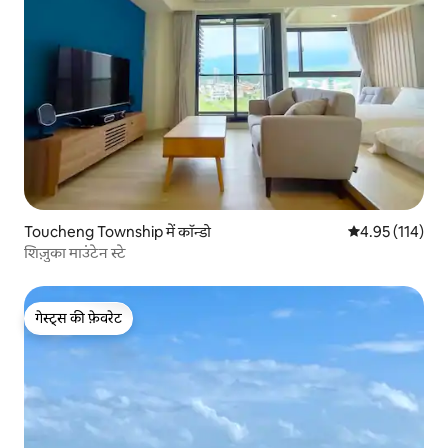
Toucheng Township में कॉन्डो
औसत रेटिंग 5 में स
4.95 (114)
शिज़ुका माउंटेन स्टे
गेस्ट्स की फ़ेवरेट
गेस्ट्स की फ़ेवरेट