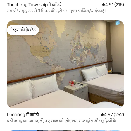
Toucheng Township में कॉन्डो
औसत रेटिंग 5 में स
4.91 (216)
नमस्ते! समुद्र तट से 3 मिनट की दूरी पर, मुफ़्त पार्किंग/वाईफ़ाई।
गेस्ट्स की फ़ेवरेट
गेस्ट्स की फ़ेवरेट
Luodong में कॉन्डो
औसत रेटिंग 5 में स
4.97 (262)
बड़ी जगह का आनंद लें, नए साल को छोड़कर, सप्ताहांत और छुट्टियों के दिन
सामान्य दिनों के किराए जितना ही होता है, मिलने-जुलने के लिए सबसे