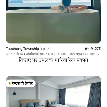
Toucheng Township में कॉन्डो
औसत रेटिंग 5 में 
4.9 (271)
[सप्ताह के दिन प्रतिक्रिया] बाथटब के साथ उच्च मंजिल समुद्र दृश्य।विशाल
बेड। इनडोर पार्किंग।स्विमिंग पूल। साइकिल। 65 "4K टीवी 15 tsubo
किराए पर उपलब्ध पारिवारिक मकान
कमरा। समुद्र के लिए 300 मीटर
गेस्ट्स की फ़ेवरेट
गेस्ट्स का टॉप फ़ेवरेट