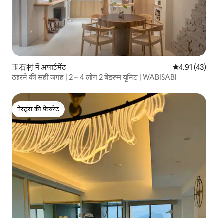
玉石村 में अपार्टमेंट
औसत रेटिंग 5 में 
4.91 (43)
ठहरने की सही जगह | 2 ~ 4 लोग 2 बेडरूम यूनिट | WABISABI
गेस्ट्स की फ़ेवरेट
गेस्ट्स की फ़ेवरेट