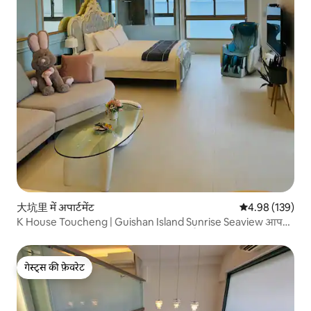
大坑里 में अपार्टमेंट
औसत रेटिंग 5 में स
4.98 (139)
K House Toucheng | Guishan Island Sunrise Seaview आपके
कदमों को धीमा करने के साथ पूरी तरह से अच्छा है
गेस्ट्स की फ़ेवरेट
गेस्ट्स की फ़ेवरेट