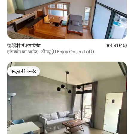
德陽村 में अपार्टमेंट
औसत रेटिंग 5 में 
4.91 (45)
हांगकांग का आनंद - टोंगयू (U Enjoy Onsen Loft)
गेस्ट्स की फ़ेवरेट
गेस्ट्स की फ़ेवरेट