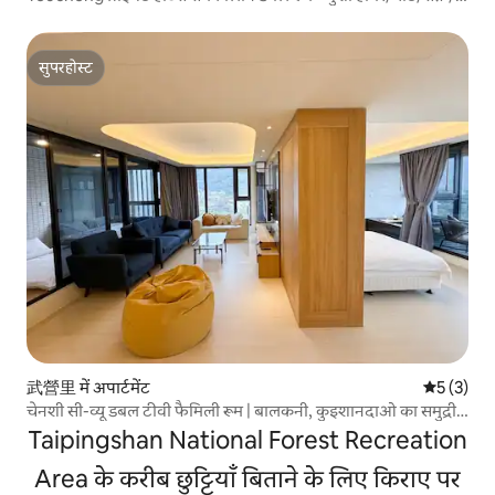
मिल्क सी के पास
सुपरहोस्ट
सुपरहोस्ट
武營里 में अपार्टमेंट
औसत रेटिंग 5
5 (3)
चेनशी सी-व्यू डबल टीवी फैमिली रूम | बालकनी, कुइशानदाओ का समुद्री
दृश्य, इनडोर गर्म पानी का सोता
Taipingshan National Forest Recreation
Area के करीब छुट्टियाँ बिताने के लिए किराए पर