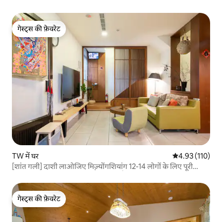
गेस्ट्स की फ़ेवरेट
गेस्ट्स की फ़ेवरेट
TW में घर
औसत रेटिंग 5 में स
4.93 (110)
[शांत गली] दाशी लाओजिए मिज़्योंगशियांग 12-14 लोगों के लिए पूरी
इमारत / रसोई में खाना पकाया जा सकता है / यूएमेई पिंगयुआन का दृश्य,
लाओजिए 2 मिनट की दूरी पर
गेस्ट्स की फ़ेवरेट
गेस्ट्स की फ़ेवरेट