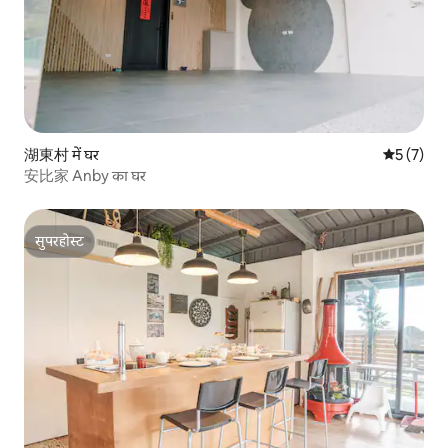
湖東村 में घर
औसत रेटिंग 5
5 (7)
安比家 Anby का घर
सुपरहोस्ट
सुपरहोस्ट