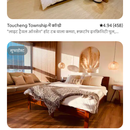
Toucheng Township में कॉन्डो
औसत रेटिंग 5 में स
4.94 (458)
"लाइट ट्रैवल ऑनसेन" हॉट टब वाला कमरा, रूफ़टॉप इनफ़िनिटी पूल,
ऊँची ऊँचाई पर रात का नज़ारा, पहाड़ का नज़ारा, समुद्र का नज़ारा, मुफ़्त
फ़्लैट पार्किंग, खुद से चेक इन
सुपरहोस्ट
सुपरहोस्ट