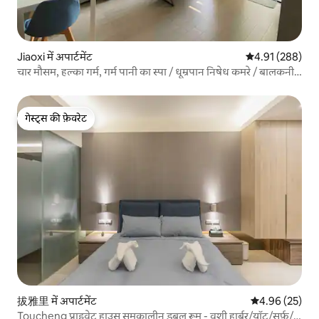
Jiaoxi में अपार्टमेंट
औसत रेटिंग 5 में स
4.91 (288)
चार मौसम, हल्का गर्म, गर्म पानी का स्पा / धूम्रपान निषेध कमरे / बालकनी /
मेज़ानाइन कमरे
गेस्ट्स की फ़ेवरेट
गेस्ट्स की फ़ेवरेट
拔雅里 में अपार्टमेंट
औसत रेटिंग 5 में 
4.96 (25)
Toucheng प्राइवेट हाउस समकालीन डबल रूम - वुशी हार्बर/यॉट/सर्फ़/