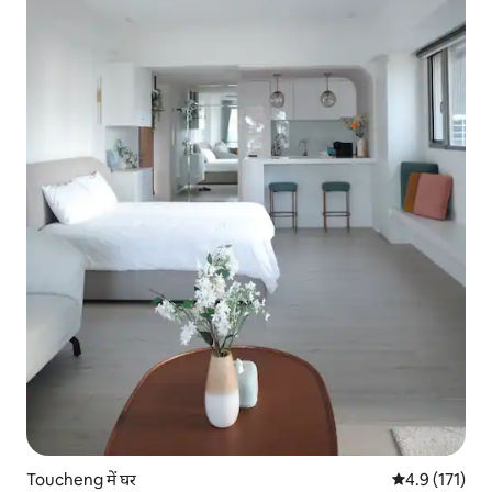
Toucheng में घर
औसत रेटिंग 5 में
4.9 (171)