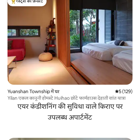
गेस्ट्स की फ़ेवरेट
गेस्ट्स का टॉप फ़ेवरेट
Yuanshan Township में घर
औसत रेटिंग 5 म
5 (129)
Yilan एकल कानूनी होमस्टे Huihao छोटे फार्महाउस देहाती शांत यात्रा
एयर कंडीशनिंग की सुविधा वाले किराए पर
उपलब्ध अपार्टमेंट