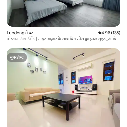
Luodong में घर
औसत रेटिंग 5 में स
4.96 (135)
दोस्ताना अपार्टमेंट | नाइट बाज़ार के साथ बिग स्पेस क्वाड्रपल सुइट_आर्कश
रसोई (कृपया 6 ~ 8 लोगों के लिए पूछताछ करें)
सुपरहोस्ट
सुपरहोस्ट