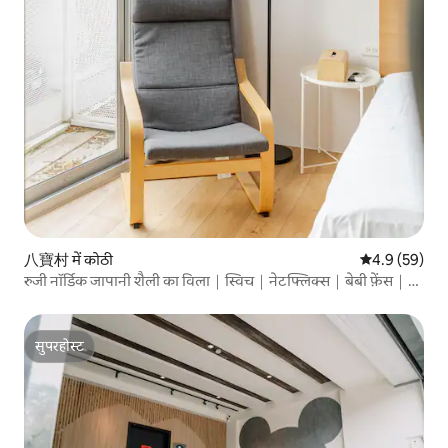
八寶村 में कोठी
औसत रेटिंग 5 में
4.9 (59)
रुजी नॉर्डिक जापानी शैली का विला｜स्विच｜नेटफ्लिक्स｜बेबी फ़ेंस｜
डिसइन्फेक्टिंग पॉट｜साइकिल
सुपरहोस्ट
सुपरहोस्ट