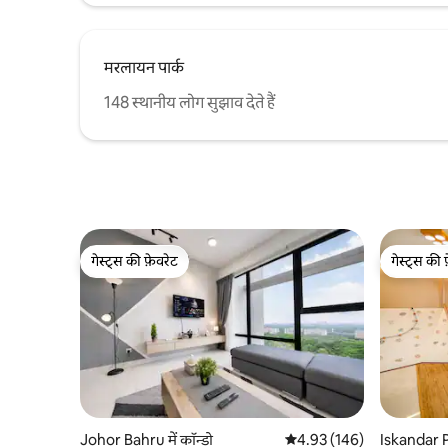
मरलायन पार्क
148 स्थानीय लोग सुझाव देते हैं
गेस्ट्स की फ़ेवरेट
गेस्ट्स की 
गेस्ट्स की फ़ेवरेट
गेस्ट्स की 
Johor Bahru में कॉन्डो
औसत रेटिंग 5 में से 4.93, 146
4.93 (146)
Iskandar Pu