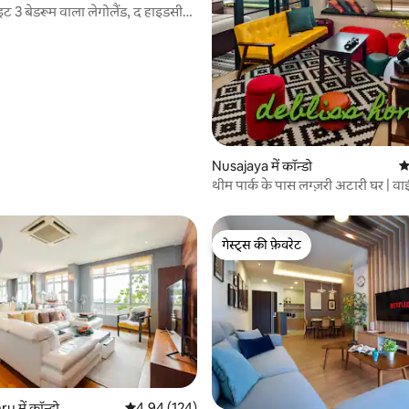
इट 3 बेडरूम वाला लेगोलैंड, द हाइडसीक
Nusajaya में कॉन्डो
औ
थीम पार्क के पास लग्ज़री अटारी घर | व
बेहतरीन नज़ारे
गेस्ट्स की फ़ेवरेट
गेस्ट्स की फ़ेवरेट
 में कॉन्डो
औसत रेटिंग 5 में से 4.94, 124 समीक्षाएँ
4.94 (124)