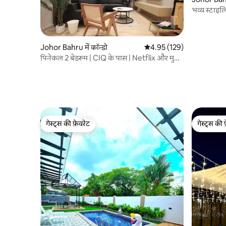
भव्य स्टाइल
नहीं
Johor Bahru में कॉन्डो
औसत रेटिंग 5 में से 4.95, 129
4.95 (129)
पिनेकल 2 बेडरूम | CIQ के पास | Netflix और मुफ़्त
पार्किंग
गेस्ट्स की फ़ेवरेट
गेस्ट्स की 
गेस्ट्स की फ़ेवरेट
गेस्ट्स की 