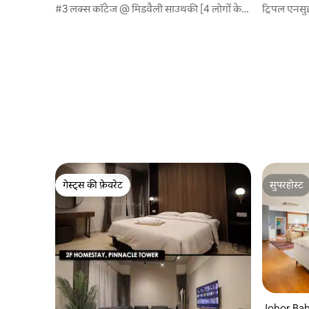
#3 लक्स कॉटेज @ मिडवैली साउथकी [4 लोगों के
ट्रिपल एनसु
लिए]
स्लाइड जेबी
गेस्ट्स की फ़ेवरेट
सुपरहोस्ट
गेस्ट्स की फ़ेवरेट
सुपरहोस्ट
Johor Bahru