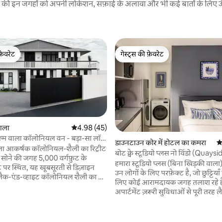
रने की इन जगहों को अपनी लोकेशन, सफ़ाई के अलावा और भी कई बातों के लिए ऊँची
फ़ेवरेट
गेस्ट्स की फ़ेवरेट
फ़ेवरेट
गेस्ट्स की फ़ेवरेट
ंगला
औसत रेटिंग 5 में से 4.98, 45 समीक्षाएँ
4.98 (45)
डरूम वाला कॉलोनियल वन - बड़ा-सा लॉन
डाउनटाउन कोर में होटल का कमरा
औ
ल
ाला आकर्षक कॉलोनियल-शैली का रिट्रीट
बोट क्वे स्टूडियो प्लस नो विंडो (Quaysi
ी जगह 5,000 वर्गफ़ुट के
हमारा स्टूडियो प्लस (बिना खिड़की वाला)
 पर स्थित, यह खूबसूरती से डिज़ाइन
उन लोगों के लिए परफ़ेक्ट है, जो छुट्टियाँ
्लैक-एंड-व्हाइट कॉलोनियल शैली का घर
लिए कोई आरामदायक जगह तलाश रहे है
े समूहों या साथ यात्रा करने वाले दोस्तों के
 समीक्षाएँ
अपार्टमेंट ज़रूरी सुविधाओं से पूरी तरह लै
 • 5 बेडरूम (4 में
इन-यूनिट वॉशर और ड्रायर भी शामिल हैं। प्रॉपर्टी म
ूम) • 4 क्वीन बेड, 1 सुपर सिंगल, 1
माइक्रोवेव, फ़्रिज और केतली के साथ 
1 रोल-आउट बेड जिसमें दो 1.9 मीटर के
किचन भी है। अगर आप चाहें, तो आपके लि