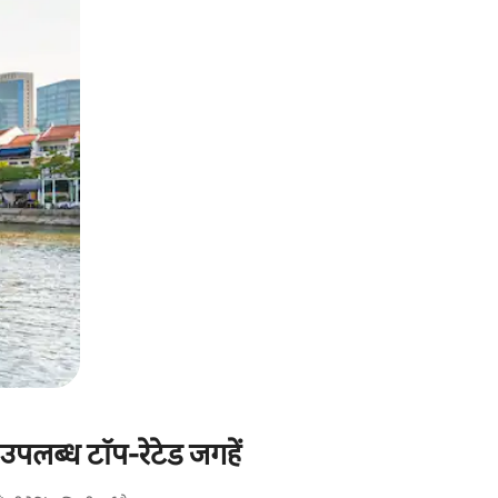
पलब्ध टॉप-रेटेड जगहें