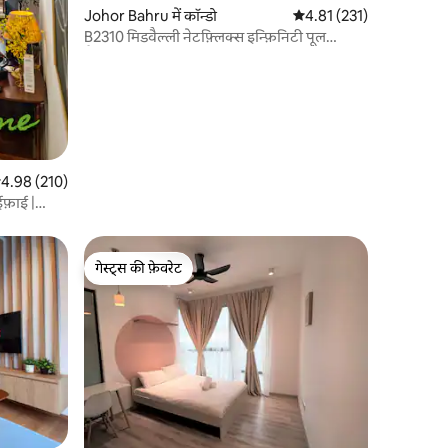
Johor Bahru में कॉन्डो
औसत रेटिंग 5 में से 4.81, 23
4.81 (231)
B2310 मिडवैल्ली नेटफ़्लिक्स इन्फ़िनिटी पूल
सैनिटाइज़ किया गया
सत रेटिंग 5 में से 4.98, 210 समीक्षाएँ
4.98 (210)
ाईफ़ाई |
गेस्ट्स की फ़ेवरेट
गेस्ट्स की फ़ेवरेट