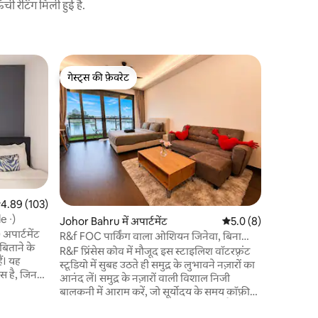
 रेटिंग मिली हुई है.
Johor Bahr
गेस्ट्स की फ़ेवरेट
सुपरहोस्ट
【बाथटब और
गेस्ट्स की फ़ेवरेट
सुपरहोस्ट
लक्ज़री स्
हमारे समुद्र
होटल - शैल
नज़ारों के सा
बालकनी में है, 
प्रदान करत
निजता के बार
तरह से रोलर ब्ल
बिस्तर पर 
सत रेटिंग 5 में से 4.89, 103 समीक्षाएँ
4.89 (103)
सिनेमा के 
de ∙)
Johor Bahru में अपार्टमेंट
औसत रेटिंग 5 में से 5.0, 
5.0 (8)
करने वाले सीव्यू के 
 अपार्टमेंट
की जगह बुक
R&f FOC पार्किंग वाला ओशियन जिनेवा, बिना
 बिताने के
शामिल हों!
रुकावट समुद्र का नज़ारा
R&F प्रिंसेस कोव में मौजूद इस स्टाइलिश वॉटरफ़्रंट
ं। यह
स्टूडियो में सुबह उठते ही समुद्र के लुभावने नज़ारों का
स है, जिनमें
आनंद लें। समुद्र के नज़ारों वाली विशाल निजी
ें
बालकनी में आराम करें, जो सूर्योदय के समय कॉफ़ी
एक छोटा-सा
पीने या शाम के ड्रिंक्स के लिए बिलकुल सही है। एक
ए इस्त्री