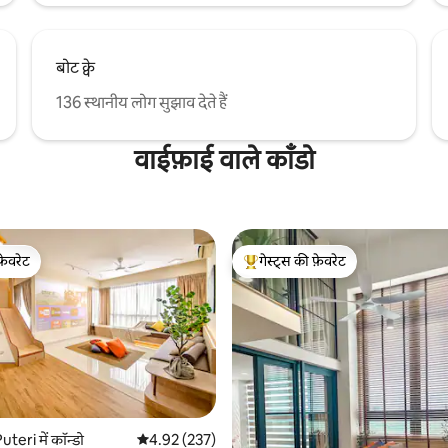
बोट क्वे
136 स्थानीय लोग सुझाव देते हैं
वाईफ़ाई वाले काँडो
फ़ेवरेट
गेस्ट्स की फ़ेवरेट
फ़ेवरेट
गेस्ट्स का टॉप फ़ेवरेट
 समीक्षाएँ
teri में कॉन्डो
औसत रेटिंग 5 में से 4.92, 237 समीक्षाएँ
4.92 (237)