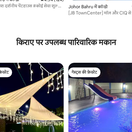
िश दर्शनीय पेंटहाउस #कोई सेवा शुल्क
Johor Bahru में कॉन्डो
[JB TownCenter] मॉल और CIQ से द
चलना
 समीक्षाएँ
किराए पर उपलब्ध पारिवारिक मकान
फ़ेवरेट
गेस्ट्स की फ़ेवरेट
फ़ेवरेट
गेस्ट्स की फ़ेवरेट