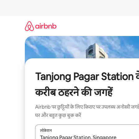
इसे
छोड़कर
सीधा
कॉन्टेंट
पर
जाएँ
Tanjong Pagar Station 
करीब ठहरने की जगहें
Airbnb पर छुट्टियों के लिए किराए पर उपलब्ध अनोखी जगहे
घर और बहुत कुछ बुक करें
लोकेशन
नतीजों के उपलब्ध होने पर, अप और डाउन 'ऐरो की' का इस्तेमाल 