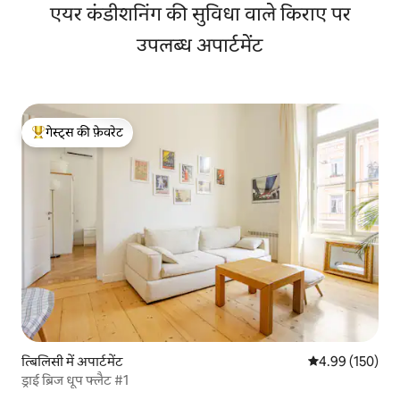
एयर कंडीशनिंग की सुविधा वाले किराए पर
उपलब्ध अपार्टमेंट
गेस्ट्स की फ़ेवरेट
गेस्ट्स का टॉप फ़ेवरेट
त्बिलिसी में अपार्टमेंट
औसत रेटिंग 5 में स
4.99 (150)
ड्राई ब्रिज धूप फ्लैट #1