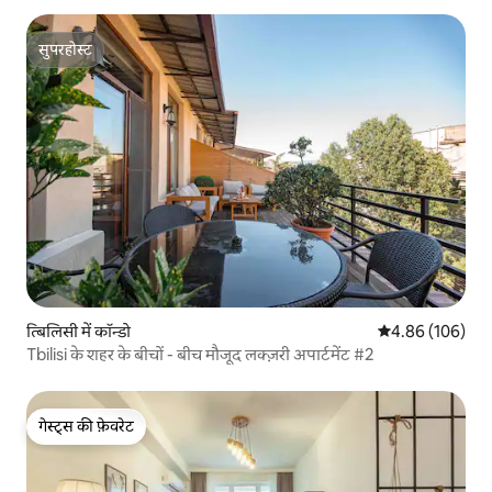
सुपरहोस्ट
सुपरहोस्ट
त्बिलिसी में कॉन्डो
औसत रेटिंग 5 में स
4.86 (106)
Tbilisi के शहर के बीचों - बीच मौजूद लक्ज़री अपार्टमेंट #2
गेस्ट्स की फ़ेवरेट
गेस्ट्स की फ़ेवरेट