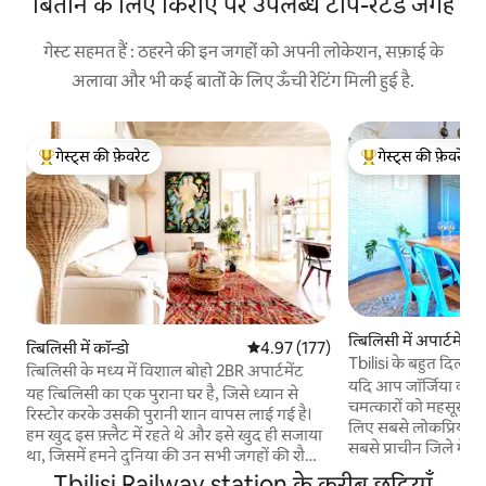
बिताने के लिए किराए पर उपलब्ध टॉप-रेटेड जगहें
गेस्ट सहमत हैं : ठहरने की इन जगहों को अपनी लोकेशन, सफ़ाई के
अलावा और भी कई बातों के लिए ऊँची रेटिंग मिली हुई है.
गेस्ट्स की फ़ेवरेट
गेस्ट्स की फ़ेवरेट
गेस्ट्स का टॉप फ़ेवरेट
गेस्ट्स का टॉप फ़ेवरेट
त्बिलिसी में अपार्टमेंट
त्बिलिसी में कॉन्डो
औसत रेटिंग 5 में से 4.97, 177 समीक्षाएँ
4.97 (177)
Tbilisi के बहुत दिल में
त्बिलिसी के मध्य में विशाल बोहो 2BR अपार्टमेंट
यदि आप जॉर्जिया की र
यह त्बिलिसी का एक पुराना घर है, जिसे ध्यान से
चमत्कारों को महसूस करन
रिस्टोर करके उसकी पुरानी शान वापस लाई गई है।
लिए सबसे लोकप्रिय सड़को
हम खुद इस फ़्लैट में रहते थे और इसे खुद ही सजाया
सबसे प्राचीन जिले में छ
था, जिसमें हमने दुनिया की उन सभी जगहों की शैली
लक्ज़री अपार्टमेंट में 
को शामिल करने की कोशिश की, जो हमें सबसे
Tbilisi Railway station के करीब छुट्टियाँ