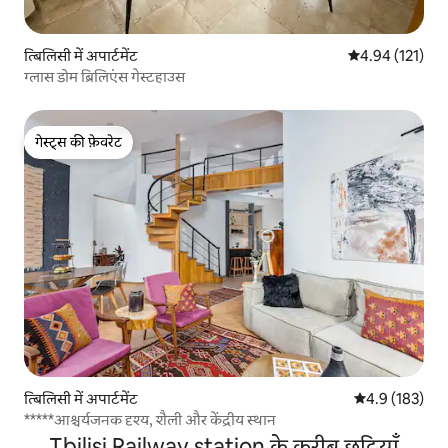
त्बिलिसी में अपार्टमेंट
औसत रेटिंग 5 में स
4.94 (121)
ग्लास डोम ब्रिलिएंस गेस्टहाउस
गेस्ट्स की फ़ेवरेट
गेस्ट्स की फ़ेवरेट
त्बिलिसी में अपार्टमेंट
औसत रेटिंग 5 में 
4.9 (183)
*****आश्चर्यजनक दृश्य, शैली और केंद्रीय स्थान
Tbilisi Railway station के करीब छुट्टियाँ