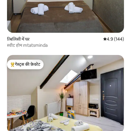
त्बिलिसी में घर
औसत रेटिंग 5 में 
4.9 (144)
स्वीट होम mtatsminda
गेस्ट्स की फ़ेवरेट
गेस्ट्स का टॉप फ़ेवरेट