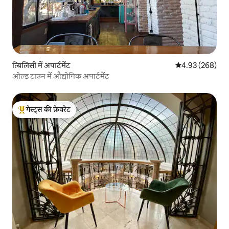
त्बिलिसी में अपार्टमेंट
औसत रेटिंग 5 में स
4.93 (268)
ओल्ड टाउन में औद्योगिक अपार्टमेंट
गेस्ट्स की फ़ेवरेट
गेस्ट्स का टॉप फ़ेवरेट