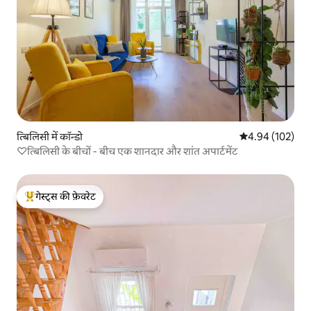
त्बिलिसी में कॉन्डो
औसत रेटिंग 5 में स
4.94 (102)
♡त्बिलिसी के बीचों - बीच एक शानदार और शांत अपार्टमेंट
गेस्ट्स की फ़ेवरेट
गेस्ट्स का टॉप फ़ेवरेट