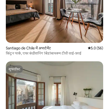
Santiago de Chile में अपार्टमेंट
औसत रेटिंग 5 में
5.0 (56)
किंटुन पार्क, एयर कंडीशनिंग 1बेड1बाथरूम टीवी वाई-फ़ाई
सुपरहोस्ट
सुपरहोस्ट