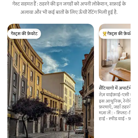
गेस्ट सहमत हैं : ठहरने की इन जगहों को अपनी लोकेशन, सफ़ाई के
अलावा और भी कई बातों के लिए ऊँची रेटिंग मिली हुई है.
गेस्ट्स की फ़ेवरेट
गेस्ट्स की फ़ेवरेट
गेस्ट्स की फ़ेवरेट
गेस्ट्स का टॉप फ़ेवरेट
सैंटियागो में अपार्टमेंट
तेज़ वाईफ़ाई-एसी वाला
बुकिंग के लिए साफ़-ला
इस आधुनिक, रेनोवेट कि
फ़रमाएँ, जहाँ ठहरने के
मज़ा लें : - स्प्लिट-सिस्टम इन्वर्टर एयर कंडीशनिंग -
हाई - स्पीड वाई - फ़ाई -
और स्ट्रेटनर - नर्म सूती च
कॉफ़ी मेकर - 24/7 कंस
सुरक्षित बिल्डिंग - लास