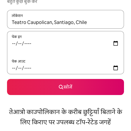
बहुत कुछ बुक करें
लोकेशन
नतीजों के उपलब्ध होने पर, अप और डाउन 'ऐरो की' का इस्तेमाल करके नेविगेट करें
चेक इन
चेक आउट
खोजें
तेआत्रो काउपोलिकान के करीब छुट्टियाँ बिताने के
लिए किराए पर उपलब्ध टॉप-रेटेड जगहें