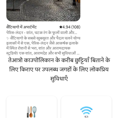
स्थित, सैंटियागो के बेहतर
और आकर्षणों से बस कुछ ह
सवाल हो, तो मुझे बेझ
मदद करने में खुशी होग
सैंटियागो में अपार्टमेंट
औसत रेटिंग 5 में से 4.94, 108 समीक्षाएँ
4.94 (108)
पेरिस-लंदन - शांत, चटक रंग के फूलों वाली और
बेहतरीन लोकेशन
✨ सैंटियागो के सबसे खूबसूरत और पैदल चलने योग्य
इलाकों में से एक, पेरिस-लंदन जैसे आकर्षक इलाके
में स्थित रोशनी से भरा, शांत और आरामदायक
स्टूडियो। एक शांत, आरामदेह और सभी सुविधाओं से
लैस जगह, जहाँ से अंदर के आँगन का सुकूनदेह
तेआत्रो काउपोलिकान के करीब छुट्टियाँ बिताने के
नज़ारा दिखाई देता है और जो शहर की भाग-दौड़ से
दूर आराम करने के लिहाज़ से बिलकुल सही है। आराम
लिए किराए पर उपलब्ध जगहों के लिए लोकप्रिय
करने, दफ़्तर से दूर रहकर काम करने या पैदल घूमने
सुविधाएँ
के लिए बिल्कुल सही। 📍 मेट्रो, सांता लूसिया हिल,
ला मोनेडा, कैफ़े और रेस्टोरेंट से कुछ ही कदमों की
दूरी पर। 1–3 मेहमान ठहर सकते हैं, तेज़ वाईफ़ाई,
स्मार्ट टीवी, सभी सुविधाओं वाला किचन और खुद से
चेक इन करने की सुविधा है।