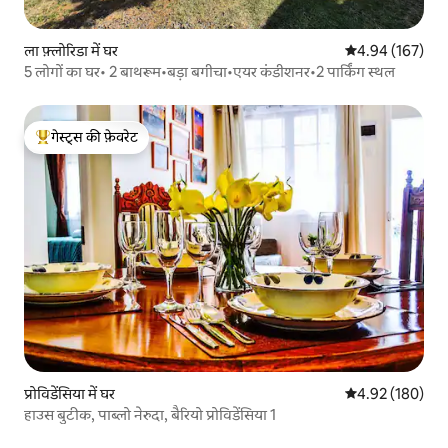
ला फ़्लोरिडा में घर
औसत रेटिंग 5 में स
4.94 (167)
5 लोगों का घर• 2 बाथरूम•बड़ा बगीचा•एयर कंडीशनर•2 पार्किंग स्थल
गेस्ट्स की फ़ेवरेट
गेस्ट्स का टॉप फ़ेवरेट
प्रोविडेंसिया में घर
औसत रेटिंग 5 में स
4.92 (180)
हाउस बुटीक, पाब्लो नेरुदा, बैरियो प्रोविडेंसिया 1