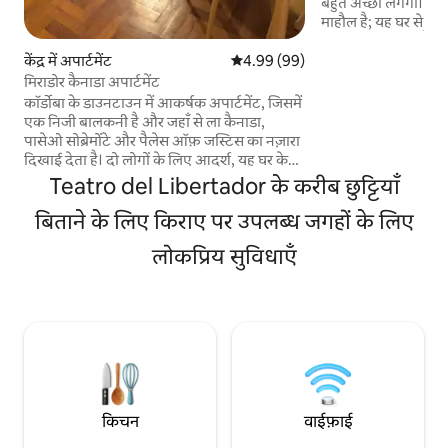
बहुत अच्छा लगेगा। इस
माहौल है; यह घर से दूर
सभी सुविधाओं से लैस र
ठंडा), तेज़ वाई-फ़ाई औ
केंद्र में अपार्टमेंट
औसत रेटिंग 5 में से 4.99, 99 समीक्षाएँ
4.99 (99)
और कार्यात्मक जगह, ज
मिराडोर कैनाडा अपार्टमेंट
व्यावहारिक ठहरने के लिए 
कॉर्डोबा के डाउनटाउन में आकर्षक अपार्टमेंट, जिसमें
सबसे अच्छी बात यह ह
एक निजी बालकनी है और जहाँ से ला कैनाडा,
शॉपिंग सेंटर और शहर 
पासेओ सोब्रेमोंटे और पैलेस ऑफ़ जस्टिस का नज़ारा
सांस्कृतिक आकर्षणों से
दिखाई देता है। दो लोगों के लिए आदर्श, यह घर के
आराम को एक गर्म और रोशन माहौल के आकर्षण के
Teatro del Libertador के करीब छुट्टियाँ
साथ जोड़ता है। आस-पास बार, कॉफ़ी शॉप, रेस्टोरेंट,
शॉपिंग सेंटर, स्वास्थ्य केंद्र हैं और सार्वजनिक
बिताने के लिए किराए पर उपलब्ध जगहों के लिए
परिवहन की सुविधा भी उपलब्ध है; ये सभी पैदल दूरी
लोकप्रिय सुविधाएँ
पर हैं। इस जगह में ये चीज़ें हैं: - पूरा किचन - AC और
हीटिंग - लिविंग रूम और बेडरूम में टीवी - क्वालिटी
बेडिंग -बाथटब वाला बाथरूम
किचन
वाईफ़ाई