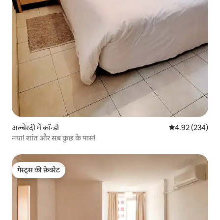
अल्बेरदी में कॉन्डो
औसत रेटिंग 5 में स
4.92 (234)
नया! शांत और सब कुछ के पास!
गेस्ट्स की फ़ेवरेट
गेस्ट्स की फ़ेवरेट