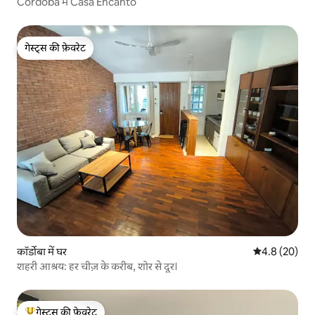
Córdoba में Casa Encanto
गेस्ट्स की फ़ेवरेट
गेस्ट्स की फ़ेवरेट
कॉर्डोबा में घर
औसत रेटिंग 5 में
4.8 (20)
शहरी आश्रय: हर चीज़ के करीब, शोर से दूर।
गेस्ट्स की फ़ेवरेट