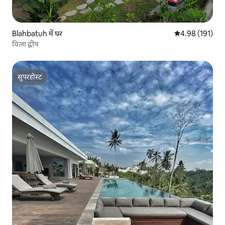
Blahbatuh में घर
औसत रेटिंग 5 में स
4.98 (191)
विला द्वीप
सुपरहोस्ट
सुपरहोस्ट