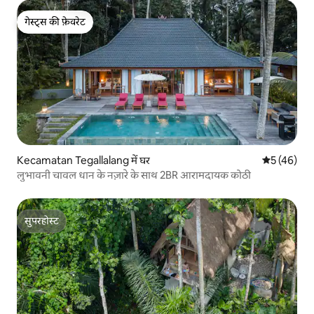
गेस्ट्स की फ़ेवरेट
गेस्ट्स की फ़ेवरेट
Kecamatan Tegallalang में घर
औसत रेटिंग 5 
5 (46)
लुभावनी चावल धान के नज़ारे के साथ 2BR आरामदायक कोठी
सुपरहोस्ट
सुपरहोस्ट