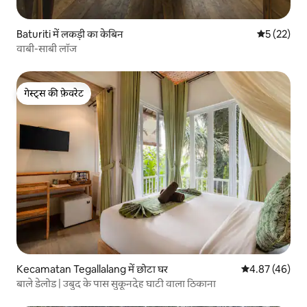
Baturiti में लकड़ी का केबिन
औसत रेटिंग 5 
5 (22)
वाबी-साबी लॉज
गेस्ट्स की फ़ेवरेट
गेस्ट्स की फ़ेवरेट
Kecamatan Tegallalang में छोटा घर
औसत रेटिंग 5 में 
4.87 (46)
बाले डेलोड | उबुद के पास सुकूनदेह घाटी वाला ठिकाना