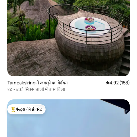
Tampaksiring में लकड़ी का केबिन
औसत रेटिंग 5 में स
4.92 (158)
हट - इको सिक्स बाली में बांस विला
गेस्ट्स की फ़ेवरेट
गेस्ट्स का टॉप फ़ेवरेट