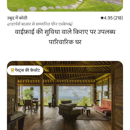
उबुद में कोठी
औसत रेटिंग 5 में स
4.95 (218)
🌿हार्पर्स बाज़ार से सम्मानित ग्रीन एस्केप🍃
वाईफ़ाई की सुविधा वाले किराए पर उपलब्ध
पारिवारिक घर
गेस्ट्स की फ़ेवरेट
गेस्ट्स का टॉप फ़ेवरेट