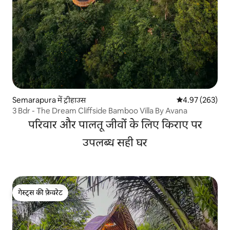
Semarapura में ट्रीहाउस
औसत रेटिंग 5 में स
4.97 (263)
3 Bdr - The Dream Cliffside Bamboo Villa By Avana
परिवार और पालतू जीवों के लिए किराए पर
उपलब्ध सही घर
गेस्ट्स की फ़ेवरेट
गेस्ट्स की फ़ेवरेट