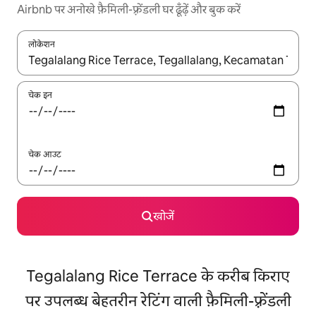
Airbnb पर अनोखे फ़ैमिली-फ़्रेंडली घर ढूँढ़ें और बुक करें
लोकेशन
नतीजों के उपलब्ध होने पर, अप और डाउन 'ऐरो की' का इस्तेमाल करके नेविगेट करें
चेक इन
चेक आउट
खोजें
Tegalalang Rice Terrace के करीब किराए
पर उपलब्ध बेहतरीन रेटिंग वाली फ़ैमिली-फ़्रेंडली