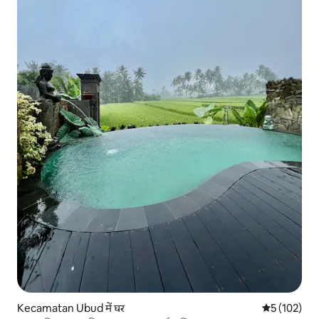
Kecamatan Ubud में घर
औसत रेटिंग 5 म
5 (102)