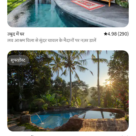
उबुद में घर
औसत रेटिंग 5 में स
4.98 (290)
लव आश्रम विला से सुंदर चावल के मैदानों पर नज़र डालें
सुपरहोस्ट
सुपरहोस्ट