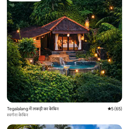
Tegalalang में लकड़ी का केबिन
औसत रेटिंग 5 
5 (65)
स्वर्गना केबिन