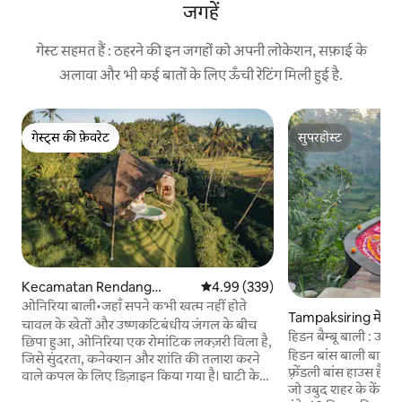
जगहें
गेस्ट सहमत हैं : ठहरने की इन जगहों को अपनी लोकेशन, सफ़ाई के
अलावा और भी कई बातों के लिए ऊँची रेटिंग मिली हुई है.
गेस्ट्स की फ़ेवरेट
सुपरहोस्ट
गेस्ट्स की फ़ेवरेट
सुपरहोस्ट
Kecamatan Rendang
औसत रेटिंग 5 में से 4.99, 339 समीक्षाएँ
4.99 (339)
में कुटिया
ओनिरिया बाली•जहाँ सपने कभी खत्म नहीं होते
Tampaksiring में कुट
चावल के खेतों और उष्णकटिबंधीय जंगल के बीच
हिडन बैम्बू बाली : उबुद 
छिपा हुआ, ओनिरिया एक रोमांटिक लक्ज़री विला है,
हिडन बांस बाली बाली
जिसे सुंदरता, कनेक्शन और शांति की तलाश करने
फ़्रेंडली बांस हाउस है, जो
वाले कपल के लिए डिज़ाइन किया गया है। घाटी के
जो उबुद शहर के केंद्र स
नज़ारों के साथ एक निजी हीटेड इन्फ़िनिटी पूल,