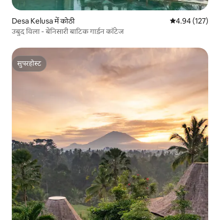
Desa Kelusa में कोठी
औसत रेटिंग 5 में स
4.94 (127)
उबुद विला - बेनिसारी बाटिक गार्डन कॉटेज
सुपरहोस्ट
सुपरहोस्ट