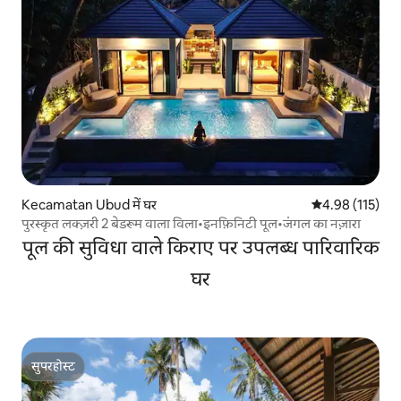
Kecamatan Ubud में घर
औसत रेटिंग 5 में स
4.98 (115)
पुरस्कृत लक्ज़री 2 बेडरूम वाला विला•इनफ़िनिटी पूल•जंगल का नज़ारा
पूल की सुविधा वाले किराए पर उपलब्ध पारिवारिक
घर
सुपरहोस्ट
सुपरहोस्ट