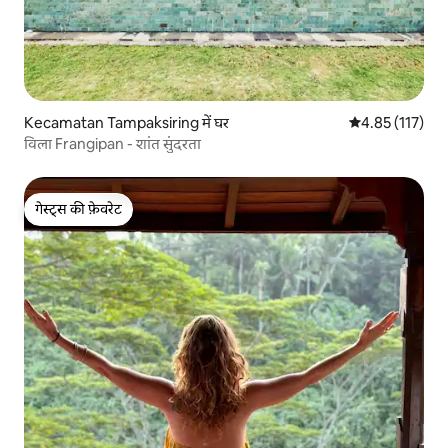
Kecamatan Tampaksiring में घर
औसत रेटिंग 5 में स
4.85 (117)
विला Frangipan - शांत सुंदरता
गेस्ट्स की फ़ेवरेट
गेस्ट्स की फ़ेवरेट