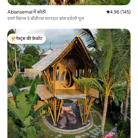
Abiansemal में कोठी
औसत रेटिंग 5 में स
4.96 (145)
शर्मा स्प्रिंग्स 5 बीडीएस शानदार बांस हवेली पूल
गेस्ट्स की फ़ेवरेट
गेस्ट्स का टॉप फ़ेवरेट