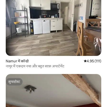
Namur में कॉन्डो
औसत रेटिंग 5 में स
4.95 (111)
नामुर में एकदम नया और बहुत साफ़ अपार्टमेंट
सुपरहोस्ट
सुपरहोस्ट