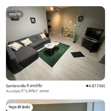
सुपरहोस्ट
सुपरहोस्ट
Sambreville में अपार्टमेंट
औसत रेटिंग 5 में स
4.87 (134)
Auvelais में "द केबिन" आवास
गेस्ट्स की फ़ेवरेट
गेस्ट्स की फ़ेवरेट