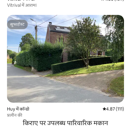
Vitrival में आराम।
सुपरहोस्ट
सुपरहोस्ट
Huy में कॉन्डो
औसत रेटिंग 5 में स
4.87 (111)
प्रलीन की
किराए पर उपलब्ध पारिवारिक मकान