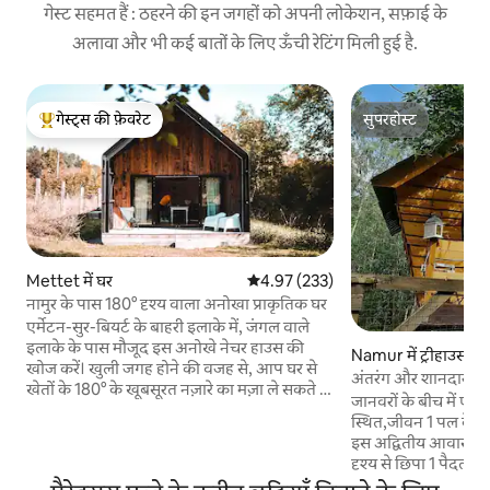
गेस्ट सहमत हैं : ठहरने की इन जगहों को अपनी लोकेशन, सफ़ाई के
अलावा और भी कई बातों के लिए ऊँची रेटिंग मिली हुई है.
गेस्ट्स की फ़ेवरेट
सुपरहोस्ट
गेस्ट्स का टॉप फ़ेवरेट
सुपरहोस्ट
Mettet में घर
औसत रेटिंग 5 में से 4.97, 233 समीक्षाएँ
4.97 (233)
नामुर के पास 180° दृश्य वाला अनोखा प्राकृतिक घर
एर्मेटन-सुर-बियर्ट के बाहरी इलाके में, जंगल वाले
इलाके के पास मौजूद इस अनोखे नेचर हाउस की
Namur में ट्रीहाउस
खोज करें। खुली जगह होने की वजह से, आप घर से
अंतरंग और शानदार जंगल
खेतों के 180° के खूबसूरत नज़ारे का मज़ा ले सकते हैं।
जानवरों के बीच में एक 
पूरी तरह से आराम करने की जगह, लेकिन हाइक,
स्थित,जीवन 1 पल के 
सैर-सपाटे और ऐक्टिव पलों के लिए भी एक आदर्श
इस अद्वितीय आवास का
ठिकाना। गर्मजोशी भरा माहौल और हाथ से बनी
दृश्य से छिपा 1 पैदल मार
सिरेमिक वस्तुएँ इस घर को एक साथ मज़ा लेने की
chbre और 1 sal/व्यंजन/sdb) नामूर और दीनंत के