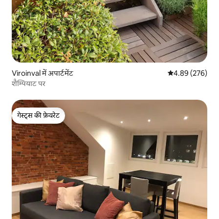
Viroinval में अपार्टमेंट
औसत रेटिंग 5 में स
4.89 (276)
शैम्पियाट पर
गेस्ट्स की फ़ेवरेट
गेस्ट्स की फ़ेवरेट