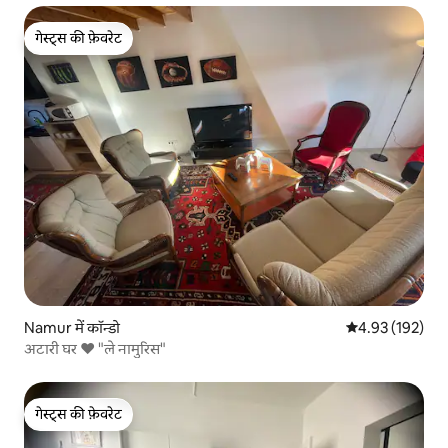
गेस्ट्स की फ़ेवरेट
गेस्ट्स की फ़ेवरेट
Namur में कॉन्डो
औसत रेटिंग 5 में स
4.93 (192)
अटारी घर ❤️ "ले नामुरिस"
गेस्ट्स की फ़ेवरेट
गेस्ट्स की फ़ेवरेट