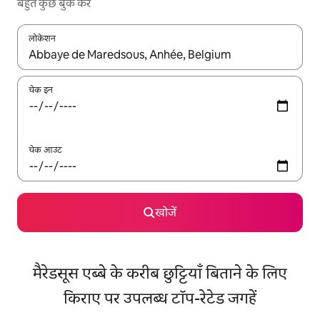
बहुत कुछ बुक करें
लोकेशन
नतीजों के उपलब्ध होने पर, अप और डाउन 'ऐरो की' का इस्तेमाल करके नेविगेट करें
चेक इन
चेक आउट
खोजें
मैरेडसूस एब्बे के करीब छुट्टियाँ बिताने के लिए
किराए पर उपलब्ध टॉप-रेटेड जगहें