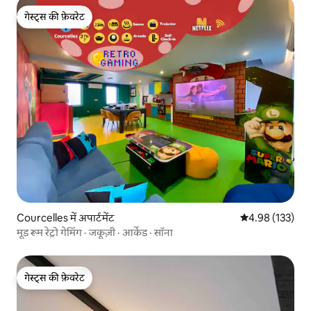
गेस्ट्स की फ़ेवरेट
गेस्ट्स की फ़ेवरेट
Courcelles में अपार्टमेंट
औसत रेटिंग 5 में स
4.98 (133)
मूड रूम रेट्रो गेमिंग · जकूज़ी · आर्केड · सॉना
गेस्ट्स की फ़ेवरेट
गेस्ट्स की फ़ेवरेट