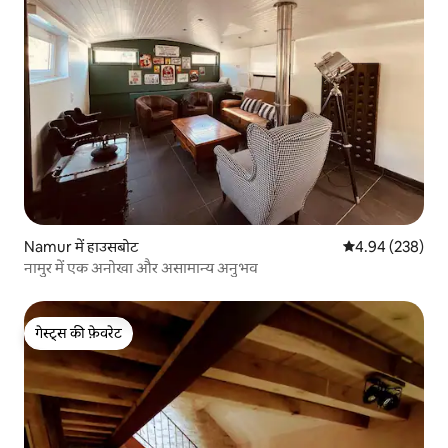
Namur में हाउसबोट
औसत रेटिंग 5 में स
4.94 (238)
नामुर में एक अनोखा और असामान्य अनुभव
गेस्ट्स की फ़ेवरेट
गेस्ट्स की फ़ेवरेट