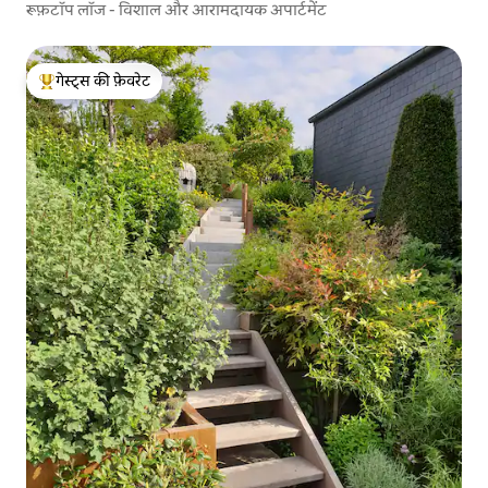
रूफ़टॉप लॉज - विशाल और आरामदायक अपार्टमेंट
गेस्ट्स की फ़ेवरेट
गेस्ट्स का टॉप फ़ेवरेट