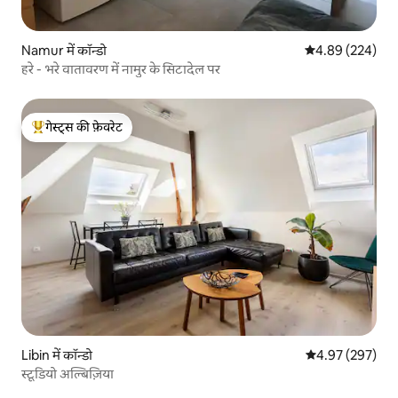
Namur में कॉन्डो
औसत रेटिंग 5 में स
4.89 (224)
हरे - भरे वातावरण में नामुर के सिटादेल पर
गेस्ट्स की फ़ेवरेट
गेस्ट्स का टॉप फ़ेवरेट
Libin में कॉन्डो
औसत रेटिंग 5 में स
4.97 (297)
स्टूडियो अल्बिज़िया