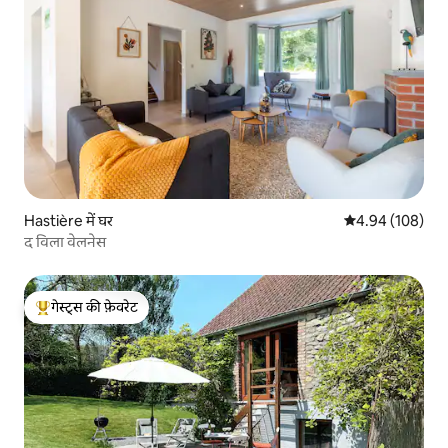
Hastière में घर
औसत रेटिंग 5 में स
4.94 (108)
द विला वेलनेस
गेस्ट्स की फ़ेवरेट
गेस्ट्स का टॉप फ़ेवरेट