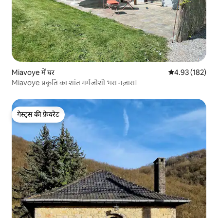
Miavoye में घर
औसत रेटिंग 5 में स
4.93 (182)
Miavoye प्रकृति का शांत गर्मजोशी भरा नज़ारा।
गेस्ट्स की फ़ेवरेट
गेस्ट्स की फ़ेवरेट