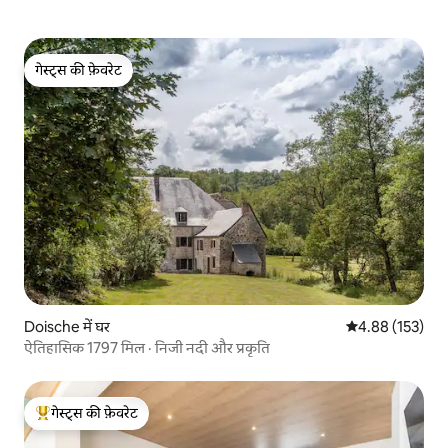
गेस्ट्स की फ़ेवरेट
गेस्ट्स की फ़ेवरेट
Doische में घर
औसत रेटिंग 5 में स
4.88 (153)
ऐतिहासिक 1797 मिल · निजी नदी और प्रकृति
गेस्ट्स की फ़ेवरेट
गेस्ट्स का टॉप फ़ेवरेट