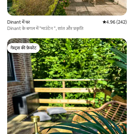
Dinant में घर
औसत रेटिंग 5 में स
4.96 (242)
Dinant के बगल में "माउंटेन ", शांत और प्रकृति
गेस्ट्स की फ़ेवरेट
गेस्ट्स की फ़ेवरेट