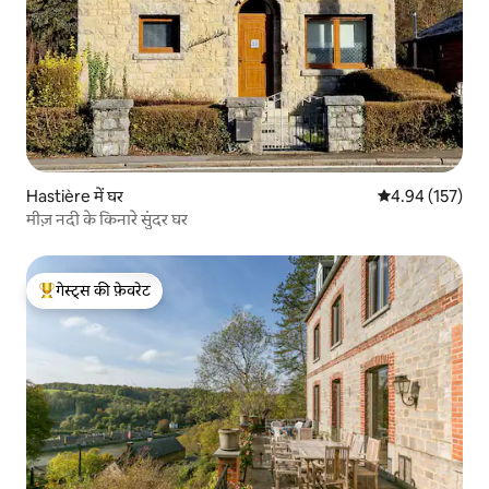
Hastière में घर
औसत रेटिंग 5 में स
4.94 (157)
मीज़ नदी के किनारे सुंदर घर
गेस्ट्स की फ़ेवरेट
गेस्ट्स का टॉप फ़ेवरेट