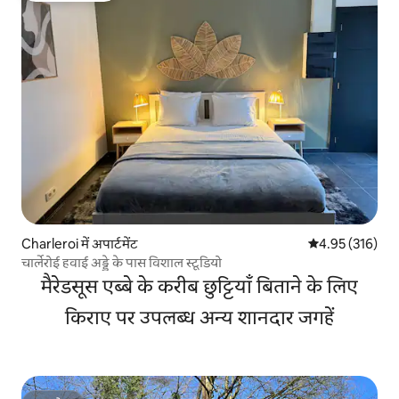
Charleroi में अपार्टमेंट
औसत रेटिंग 5 में स
4.95 (316)
चार्लेरोई हवाई अड्डे के पास विशाल स्टूडियो
मैरेडसूस एब्बे के करीब छुट्टियाँ बिताने के लिए
किराए पर उपलब्ध अन्य शानदार जगहें