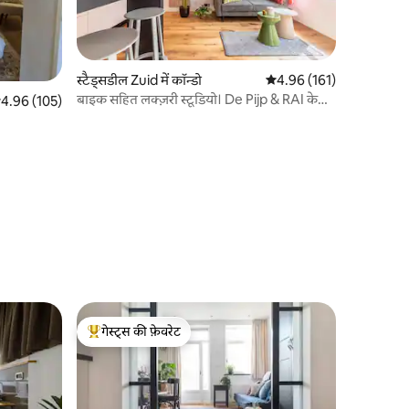
स्टैड्सडील Zuid में कॉन्डो
औसत रेटिंग 5 में से 4.96, 16
4.96 (161)
बाइक सहित लक्ज़री स्टूडियो। De Pijp & RAI के
सत रेटिंग 5 में से 4.96, 105 समीक्षाएँ
4.96 (105)
आस - पास के शब्द
गेस्ट्स की फ़ेवरेट
गेस्ट्स का टॉप फ़ेवरेट