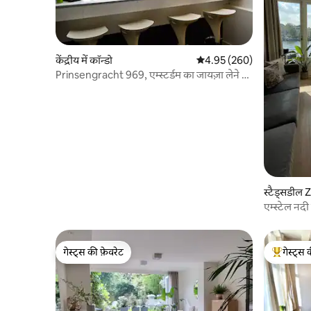
केंद्रीय में कॉन्डो
औसत रेटिंग 5 में से 4.95, 260
4.95 (260)
Prinsengracht 969, एम्स्टर्डम का जायज़ा लेने के
लिए आपका घर
स्टैड्सडील Z
एम्स्टेल नदी
गेस्ट्स की फ़ेवरेट
गेस्ट्स 
गेस्ट्स की फ़ेवरेट
गेस्ट्स का 