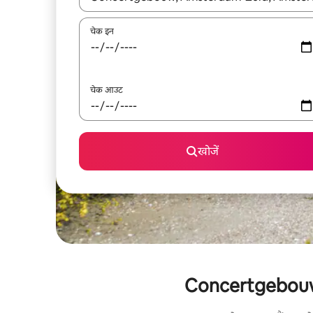
चेक इन
चेक आउट
खोजें
Concertgebouw के 