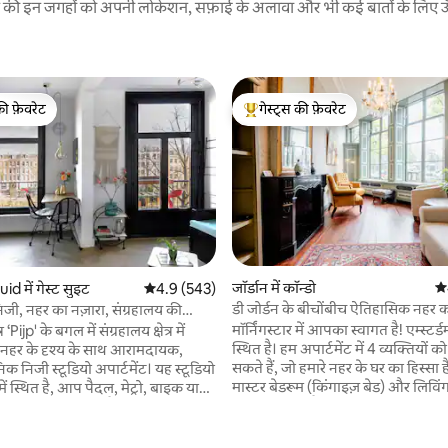
रने की इन जगहों को अपनी लोकेशन, सफ़ाई के अलावा और भी कई बातों के लिए ऊँची
की फ़ेवरेट
गेस्ट्स की फ़ेवरेट
टॉप फ़ेवरेट
गेस्ट्स का टॉप फ़ेवरेट
जॉर्डान में कॉन्डो
औस
uid में गेस्ट सुइट
औसत रेटिंग 5 में से 4.9, 543 समीक्षाएँ
4.9 (543)
डी जोर्डन के बीचोंबीच ऐतिहासिक नहर क
जी, नहर का नज़ारा, संग्रहालय की
 समीक्षाएँ
लिश।
मॉर्निंगस्टार में आपका स्वागत है! एम्स्टर्ड
र ‘Pijp' के बगल में संग्रहालय क्षेत्र में
स्थित है। हम अपार्टमेंट में 4 व्यक्तियों क
हर के दृश्य के साथ आरामदायक,
सकते हैं, जो हमारे नहर के घर का हिस्सा 
 निजी स्टूडियो अपार्टमेंट। यह स्टूडियो
मास्टर बेडरूम (किंगाइज़ बेड) और लिविंग
ं स्थित है, आप पैदल, मेट्रो, बाइक या
सोने का सोफा है। हम उन मेहमानों का स्व
 के केंद्र पर जा सकते हैं। आसपास बहुत
जो एक ऐतिहासिक नहर के घर में ठहरने
स्तरां और कॉफ़ी बार हैं और प्रसिद्ध अल्बर्ट
जगह तलाश रहे हैं। हम अपने अपार्टमेंट मे
ी वास्तव में पास है। आशा है कि आप मेरे