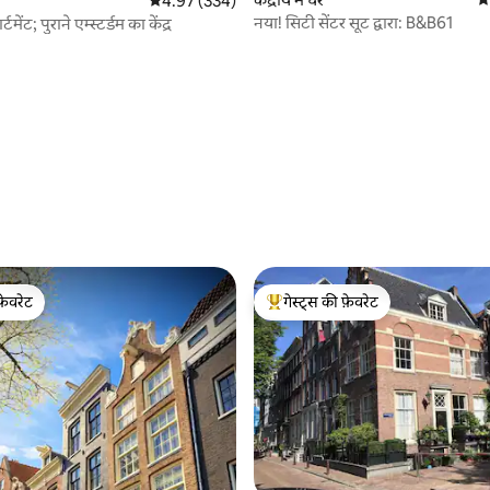
 समीक्षाएँ
औसत रेटिंग 5 में से 4.97, 334 समीक्षाएँ
4.97 (334)
नया! सिटी सेंटर सूट द्वारा: B&B61
मेंट; पुराने एम्स्टर्डम का केंद्र
फ़ेवरेट
गेस्ट्स की फ़ेवरेट
फ़ेवरेट
गेस्ट्स का टॉप फ़ेवरेट