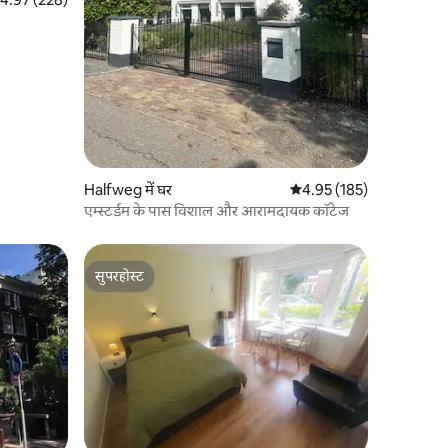
Halfweg में घर
औसत रेटिंग 5 में से 4.95, 18
4.95 (185)
एम्स्टर्डम के पास विशाल और आरामदायक कॉटेज
सुपरहोस्ट
सुपरहोस्ट