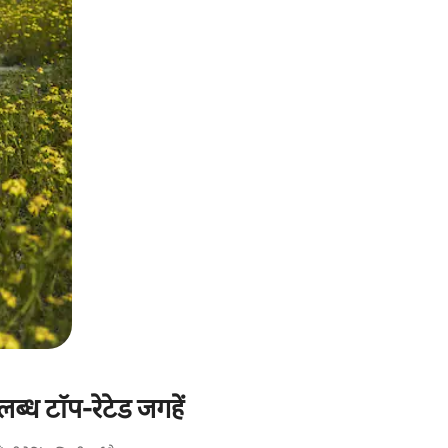
्ध टॉप-रेटेड जगहें