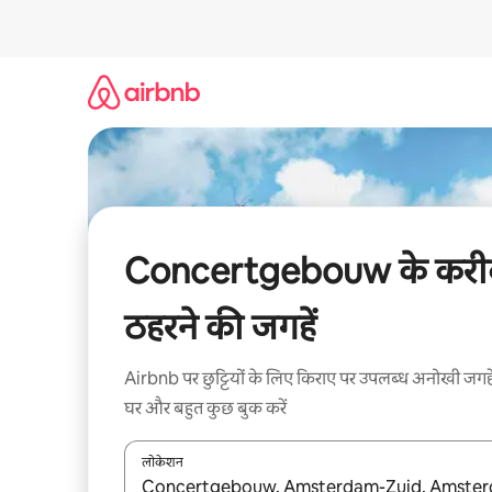
इसे
छोड़कर
सीधा
कॉन्टेंट
पर
जाएँ
Concertgebouw के करी
ठहरने की जगहें
Airbnb पर छुट्टियों के लिए किराए पर उपलब्ध अनोखी जगहे
घर और बहुत कुछ बुक करें
लोकेशन
नतीजों के उपलब्ध होने पर, अप और डाउन 'ऐरो की' का इस्तेमाल 