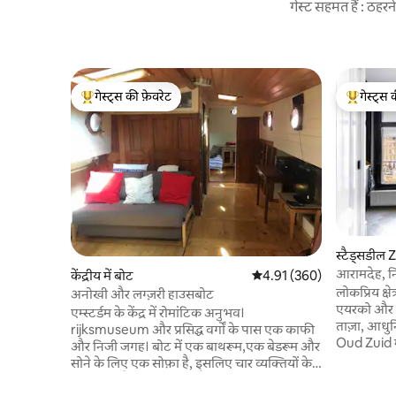
गेस्ट सहमत हैं : ठह
गेस्ट्स की फ़ेवरेट
गेस्ट्स 
गेस्ट्स का टॉप फ़ेवरेट
गेस्ट्स का 
स्टैड्सडील Z
आरामदेह, नि
केंद्रीय में बोट
औसत रेटिंग 5 में से 4.91, 360
4.91 (360)
जगह, स्टाइ
लोकप्रिय क्षेत्
अनोखी और लग्ज़री हाउसबोट
एयरको और न
एम्स्टर्डम के केंद्र में रोमांटिक अनुभव।
ताज़ा, आधुनिक
rijksmuseum और प्रसिद्ध वर्गों के पास एक काफी
Oud Zuid मे
और निजी जगह। बोट में एक बाथरूम,एक बेडरूम और
ट्राम से शहर
सोने के लिए एक सोफ़ा है, इसलिए चार व्यक्तियों के
सारे अच्छे रे
लिए जगह है और यह निजी है!टीवी और इंटरनेट
क्यूपमार्क भ