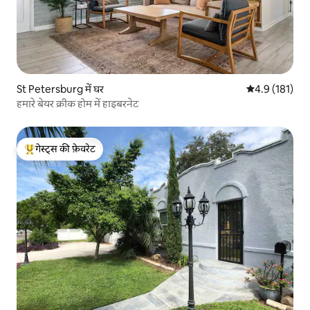
St Petersburg में घर
औसत रेटिंग 5 में 
4.9 (181)
हमारे बेयर क्रीक होम में हाइबरनेट
गेस्ट्स की फ़ेवरेट
गेस्ट्स का टॉप फ़ेवरेट