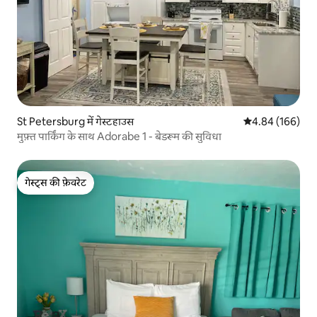
St Petersburg में गेस्टहाउस
औसत रेटिंग 5 में स
4.84 (166)
मुफ़्त पार्किंग के साथ Adorabe 1 - बेडरूम की सुविधा
गेस्ट्स की फ़ेवरेट
गेस्ट्स की फ़ेवरेट