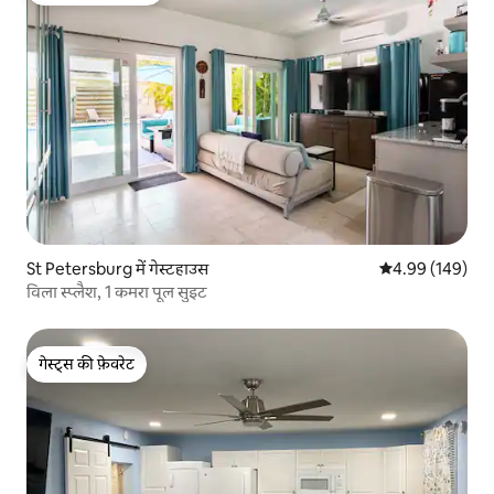
St Petersburg में गेस्टहाउस
औसत रेटिंग 5 में स
4.99 (149)
विला स्प्लैश, 1 कमरा पूल सुइट
गेस्ट्स की फ़ेवरेट
गेस्ट्स की फ़ेवरेट