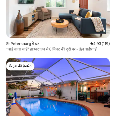
St Petersburg में घर
औसत रेटिंग 5 में स
4.93 (119)
*बाड़े वाला यार्ड* डाउनटाउन से 8 मिनट की दूरी पर - तेज़ वाईफ़ाई
गेस्ट्स की फ़ेवरेट
गेस्ट्स की फ़ेवरेट