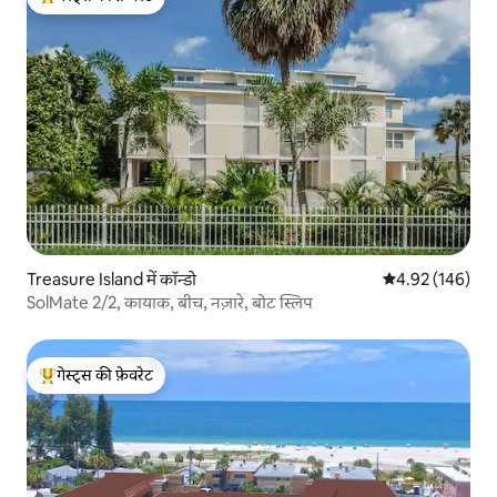
गेस्ट्स का टॉप फ़ेवरेट
Treasure Island में कॉन्डो
औसत रेटिंग 5 में स
4.92 (146)
SolMate 2/2, कायाक, बीच, नज़ारे, बोट स्लिप
गेस्ट्स की फ़ेवरेट
गेस्ट्स का टॉप फ़ेवरेट