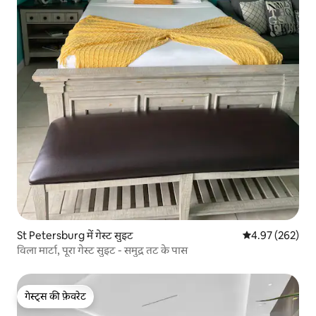
St Petersburg में गेस्ट सुइट
औसत रेटिंग 5 में स
4.97 (262)
विला मार्टा, पूरा गेस्ट सुइट - समुद्र तट के पास
गेस्ट्स की फ़ेवरेट
गेस्ट्स की फ़ेवरेट