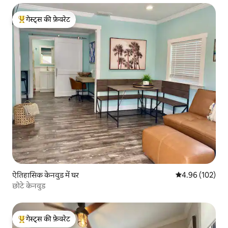
गेस्ट्स की फ़ेवरेट
गेस्ट्स का टॉप फ़ेवरेट
ऐतिहासिक केनवुड में घर
औसत रेटिंग 5 में स
4.96 (102)
छोटे केनवुड
गेस्ट्स की फ़ेवरेट
गेस्ट्स का टॉप फ़ेवरेट