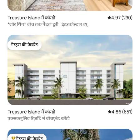
Treasure Island में कॉन्डो
औसत रेटिंग 5 में स
4.97 (230)
*शोर थिंग* बीच तक पैदल दूरी | इंटरकोस्टल व्यू
गेस्ट्स की फ़ेवरेट
गेस्ट्स की फ़ेवरेट
Treasure Island में कॉन्डो
औसत रेटिंग 5 में स
4.86 (651)
एक्सक्लूसिव रिज़ॉर्ट में बीचफ़्रंट कोंडो
गेस्ट्स की फ़ेवरेट