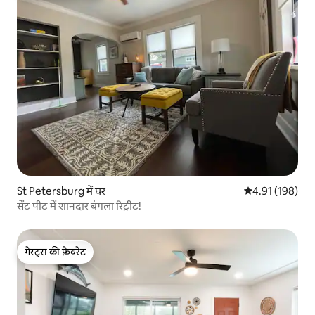
St Petersburg में घर
औसत रेटिंग 5 में स
4.91 (198)
सेंट पीट में शानदार बंगला रिट्रीट!
गेस्ट्स की फ़ेवरेट
गेस्ट्स की फ़ेवरेट