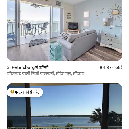
St Petersburg में कॉन्डो
औसत रेटिंग 5 में स
4.97 (168)
वॉटरफ़्रंट वाली निजी बालकनी, हीटेड पूल, हॉटटब
गेस्ट्स की फ़ेवरेट
गेस्ट्स का टॉप फ़ेवरेट