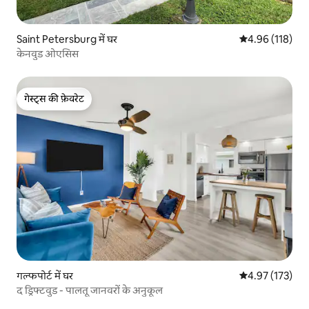
Saint Petersburg में घर
औसत रेटिंग 5 में स
4.96 (118)
केनवुड ओएसिस
गेस्ट्स की फ़ेवरेट
गेस्ट्स की फ़ेवरेट
गल्फपोर्ट में घर
औसत रेटिंग 5 में स
4.97 (173)
द ड्रिफ्टवुड - पालतू जानवरों के अनुकूल