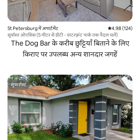
St Petersburg में अपार्टमेंट
औसत रेटिंग 5 में स
4.98 (124)
सूर्यास्त ओएसिस (5 मीटर से डीटी - वाटरफ़्रंट पार्क तक पैदल चलें)
The Dog Bar के करीब छुट्टियाँ बिताने के लिए
किराए पर उपलब्ध अन्य शानदार जगहें
सुपरहोस्ट
सुपरहोस्ट