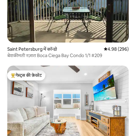
Saint Petersburg में कॉन्डो
औसत रेटिंग 5 में स
4.98 (296)
बेशकीमती नज़ारा Boca Ciega Bay Condo 1/1 #209
गेस्ट्स की फ़ेवरेट
गेस्ट्स का टॉप फ़ेवरेट