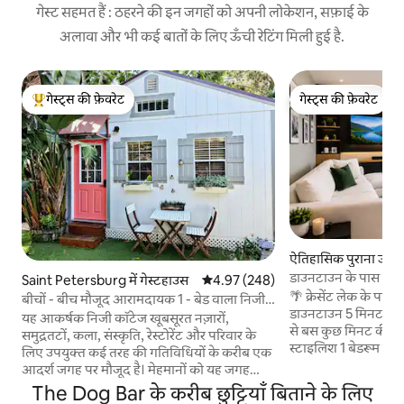
गेस्ट सहमत हैं : ठहरने की इन जगहों को अपनी लोकेशन, सफ़ाई के
अलावा और भी कई बातों के लिए ऊँची रेटिंग मिली हुई है.
गेस्ट्स की फ़ेवरेट
गेस्ट्स की फ़ेवरेट
गेस्ट्स का टॉप फ़ेवरेट
गेस्ट्स की फ़ेवरेट
ऐतिहासिक पुराना उत्तरपूर
मेंट
डाउनटाउन के पास बराम
Saint Petersburg में गेस्टहाउस
औसत रेटिंग 5 में से 4.97, 248 समीक्षाएँ
4.97 (248)
🌴 क्रेसेंट लेक के पास 
बीचों - बीच मौजूद आरामदायक 1 - बेड वाला निजी
डाउनटाउन 5 मिनट की दूरी पर डाउनटा
कॉटेज!
यह आकर्षक निजी कॉटेज खूबसूरत नज़ारों,
से बस कुछ मिनट की दू
समुद्रतटों, कला, संस्कृति, रेस्टोरेंट और परिवार के
स्टाइलिश 1 बेडरूम वाले र
लिए उपयुक्त कई तरह की गतिविधियों के करीब एक
आँगन से झील के शांत नज़ा
आदर्श जगह पर मौजूद है। मेहमानों को यह जगह
लेक पार्क कुछ ही कदम द
अपने शांत माहौल, शानदार लोकेशन और आकर्षक
The Dog Bar के करीब छुट्टियाँ बिताने के लिए
पीने की जगहें और नाइटल
बाहरी जगहों के लिए पसंद आती है। यह कपल्स,