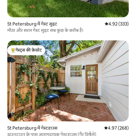
St Petersburg में गेस्ट सुइट
औसत रेटिंग 5 में स
4.92 (333)
मीठा और सरल गेस्ट सुइट सब कुछ के करीब है।
गेस्ट्स की फ़ेवरेट
गेस्ट्स का टॉप फ़ेवरेट
St Petersburg में गेस्टहाउस
औसत रेटिंग 5 में स
4.97 (268)
डाउनटाउन के पास आरामदायक गेस्टहाउस (गैर विषैले)