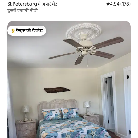
St Petersburg में अपार्टमेंट
औसत रेटिंग 5 में स
4.94 (178)
दूसरी कहानी मीठी
गेस्ट्स की फ़ेवरेट
गेस्ट्स का टॉप फ़ेवरेट