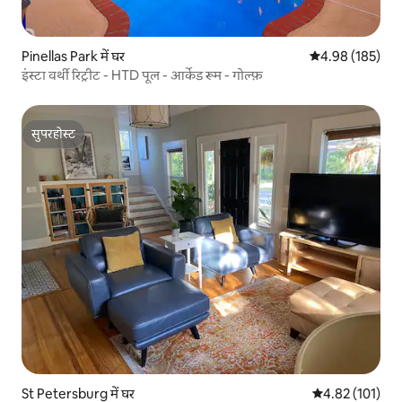
Pinellas Park में घर
औसत रेटिंग 5 में स
4.98 (185)
इंस्टा वर्थी रिट्रीट - HTD पूल - आर्केड रूम - गोल्फ़
सुपरहोस्ट
सुपरहोस्ट
St Petersburg में घर
औसत रेटिंग 5 में स
4.82 (101)