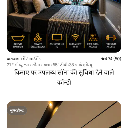
कसंबागन में अपार्टमेंट
औसत रेटिंग 5 में 
4.74 (50)
27F सीव्यू स्पा • सौना • बाथ •65” टीवी•38 पार्क एवेन्यू
किराए पर उपलब्ध सॉना की सुविधा देने वाले
कॉन्डो
सुपरहोस्ट
सुपरहोस्ट