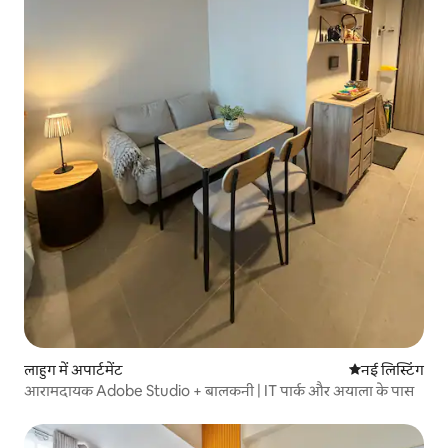
लाहुग में अपार्टमेंट
ठहरने की नई जग
नई लिस्टिंग
आरामदायक Adobe Studio + बालकनी | IT पार्क और अयाला के पास