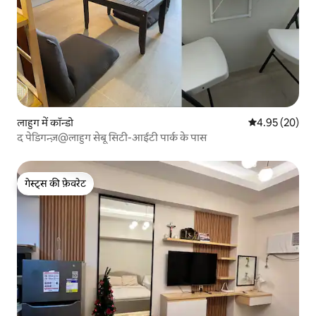
लाहुग में कॉन्डो
औसत रेटिंग 5 में 
4.95 (20)
द पेडिगन्ज़@लाहुग सेबू सिटी-आईटी पार्क के पास
गेस्ट्स की फ़ेवरेट
गेस्ट्स की फ़ेवरेट