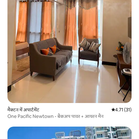
मैक्टन में अपार्टमेंट
औसत रेटिंग 5 में
4.71 (31)
One Pacific Newtown - बैकअप पावर + आयरन मैन