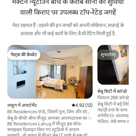
मैक्टन न्यूटाउन बीच के करीब सॉना की सुविधा
वाली किराए पर उपलब्ध टॉप-रेटेड जगहें
गेस्ट सहमत हैं : ठहरने की इन जगहों को अपनी लोकेशन, सफ़ाई के
अलावा और भी कई बातों के लिए ऊँची रेटिंग मिली हुई है.
गेस्ट्स की फ़ेवरेट
सुपरहोस्ट
गेस्ट्स की फ़ेवरेट
सुपरहोस्ट
सेबु सिटी में कॉन्डो
विशाल 2BR कॉन्डो 40
पार्किंग/ सॉना)
सेबू सिटी में बड़े लिव
लाहुग में अपार्टमेंट
औसत रेटिंग 5 में से 4.92, 12 समीक्षाएँ
4.92 (12)
पहाड़ी हवा के साथ 2 बे
BE Residences 915, जिसमें पूल, जिम और सॉना
वर्गमीटर)। आरामदायक प
है
सेबू के बीचों-बीच मौजूद आपका आरामदायक घर ✨
मंज़िल, लंबे समय तक 
BE Residences Lahug में मौजूद इस सोच-
बिल्कुल सही। अपने निजी सौना रूम, पूरी तरह से
समझकर डिज़ाइन किए गए स्टूडियो में आराम
सुसज्जित किचन, Netfl
फ़रमाएँ, जो लाहुग में मौजूद सेबू IT पार्क से बस थोड़ी