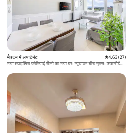
मैक्टन में अपार्टमेंट
औसत रेटिंग 5 में 
4.63 (27)
नया स्टाइलिश कोरियाई शैली का नया घर। न्यूटाउन बीच मुफ़्त। एयरपोर्ट
पिक-अप और ड्रॉप की बुकिंग सेवा (एक महीने के लिए रहने की सुविधा,
एयरपोर्ट से 15 मिनट की दूरी पर)