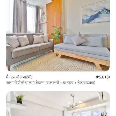
मैक्टन में अपार्टमेंट
औसत रेटिंग 5 म
5.0 (3)
जापानी शैली वाला 1 बेडरूम, बालकनी + बाथटब + तेज़ वाईफ़ाई