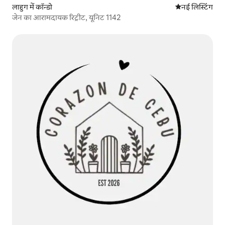
लाहुग में कॉन्डो
ठहरने की नई जग
नई लिस्टिंग
जेन का आरामदायक रिट्रीट, यूनिट 1142