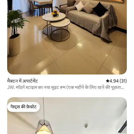
मैक्टन में अपार्टमेंट
औसत रेटिंग 5 में 
4.94 (31)
JW. मॉडर्न स्टाइल का नया सुइट रूम (एक महीने के लिए रहने की पूछताछ)
मकतान बीच का मुफ़्त उपयोग, हवाई अड्डे पर पिक-अप और ड्रॉप-ऑफ़
बुकिंग उपलब्ध है
गेस्ट्स की फ़ेवरेट
गेस्ट्स की फ़ेवरेट