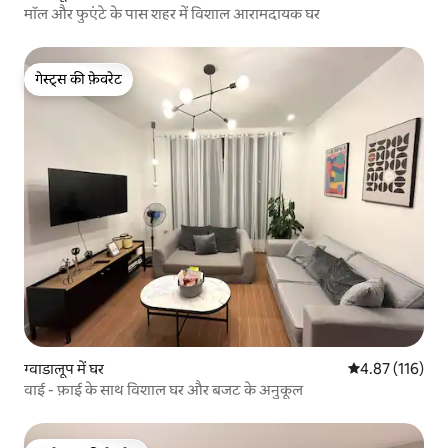
मॉल और फुएंटे के पास शहर में विशाल आरामदायक घर
गेस्ट्स की फ़ेवरेट
गेस्ट्स की फ़ेवरेट
ग्वाडालूप में घर
औसत रेटिंग 5 में स
4.87 (116)
वाई - फ़ाई के साथ विशाल घर और बजट के अनुकूल