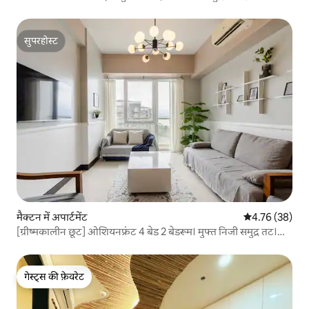
सुपरहोस्ट
सुपरहोस्ट
मैक्टन में अपार्टमेंट
औसत रेटिंग 5 में 
4.76 (38)
[ग्रीष्मकालीन छूट] ओशियनफ्रंट 4 बेड 2 बेडरूम। मुफ्त निजी समुद्र तट।
बुकिंग एजेंसी, एयरपोर्ट पिक-अप और ड्रॉप-ऑफ
गेस्ट्स की फ़ेवरेट
गेस्ट्स की फ़ेवरेट