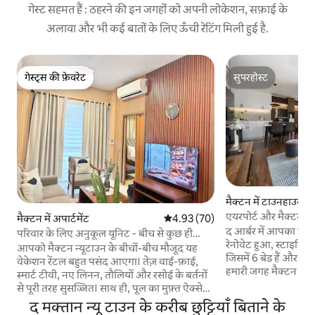
गेस्ट सहमत हैं : ठहरने की इन जगहों को अपनी लोकेशन, सफ़ाई के
अलावा और भी कई बातों के लिए ऊँची रेटिंग मिली हुई है.
गेस्ट्स की फ़ेवरेट
सुपरहोस्ट
गेस्ट्स की फ़ेवरेट
सुपरहोस्ट
मैक्टन में टाउनहाउस
एयरपोर्ट और मैक्टन न्
मैक्टन में अपार्टमेंट
औसत रेटिंग 5 में से 4.93, 70 समीक्षाएँ
4.93 (70)
आधुनिक घर
द आर्बर में आपका स्वाग
परिवार के लिए अनुकूल यूनिट - बीच से कुछ ही
रेनोवेट हुआ, स्टाइलिश 
मिनट की दूरी पर
आपको मैक्टन न्यूटाउन के बीचों-बीच मौजूद यह
जिसमें 6 बेड हैं और 10
वेकेशन रेंटल बहुत पसंद आएगा। तेज़ वाई-फ़ाई,
हमारी जगह मैक्टन न्यू
स्मार्ट टीवी, नए लिनन, तौलियों और रसोई के बर्तनों
दूरी पर है और एयरपोर्ट 
से पूरी तरह सुसज्जित। साथ ही, पूल का मुफ़्त ऐक्सेस।
की दूरी पर है। हर कमरे में लगे एयर कंडीशनर की
साथ ही, सुविधा स्टोर, कॉफ़ी शॉप, रेस्टोरेंट, मैक्टन
द मक्तान न्यू टाउन के करीब छुट्टियाँ बिताने के
बदौलत पूरे दिन ठंडक क
श्राइन और अन्य जगहें पैदल दूरी पर मौजूद हैं!