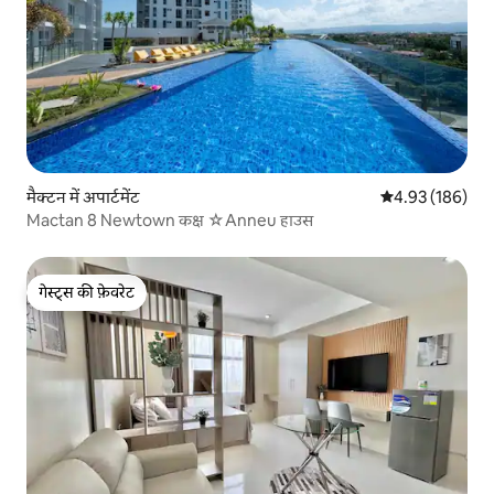
मैक्टन में अपार्टमेंट
औसत रेटिंग 5 में स
4.93 (186)
Mactan 8 Newtown कक्ष ☆Anneu हाउस
गेस्ट्स की फ़ेवरेट
गेस्ट्स की फ़ेवरेट