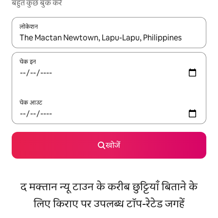
बहुत कुछ बुक करें
लोकेशन
नतीजों के उपलब्ध होने पर, अप और डाउन 'ऐरो की' का इस्तेमाल करके नेविगेट करें
चेक इन
चेक आउट
खोजें
द मक्तान न्यू टाउन के करीब छुट्टियाँ बिताने के
लिए किराए पर उपलब्ध टॉप-रेटेड जगहें