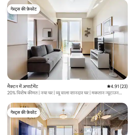
गेस्ट्स की फ़ेवरेट
गेस्ट्स की फ़ेवरेट
मैक्टन में अपार्टमेंट
औसत रेटिंग 5 में 
4.91 (23)
20% विशेष कीमत | नया घर | व्यू वाला शानदार घर | मकतान न्यूटाउन
क्लस्टर 1 | न्यूटाउन बीच और स्विमिंग पूल मुफ्त | एयरपोर्ट पिक-अप और
ड्रॉप | एक महीने के लिए रहना
गेस्ट्स की फ़ेवरेट
गेस्ट्स की फ़ेवरेट