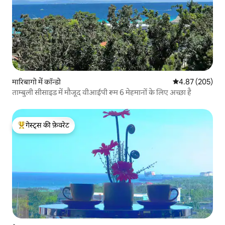
मारिबागो में कॉन्डो
औसत रेटिंग 5 में स
4.87 (205)
ताम्बुली सीसाइड में मौजूद वीआईपी रूम 6 मेहमानों के लिए अच्छा है
गेस्ट्स की फ़ेवरेट
गेस्ट्स का टॉप फ़ेवरेट