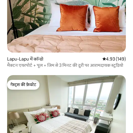
Lapu-Lapu में कॉन्डो
औसत रेटिंग 5 में स
4.93 (149)
मैक्टन एयरपोर्ट + पूल + जिम से 3 मिनट की दूरी पर आरामदायक स्टूडियो
गेस्ट्स की फ़ेवरेट
गेस्ट्स की फ़ेवरेट