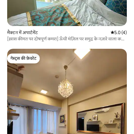
मैक्टन में अपार्टमेंट
औसत रेटिंग 5 म
5.0 (4)
[ख़ास कीमत पर दोषपूर्ण कमरा] ऊँची मंज़िल पर समुद्र के नज़ारे वाला कमरा
| जापानी मेहमानों के लिए | 8 Newtown
गेस्ट्स की फ़ेवरेट
गेस्ट्स की फ़ेवरेट