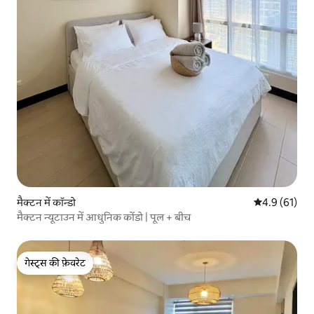
मैक्टन में कॉन्डो
औसत रेटिंग 5 मे
4.9 (61)
मैक्टन न्यूटाउन में आधुनिक कोंडो | पूल + बीच
गेस्ट्स की फ़ेवरेट
गेस्ट्स की फ़ेवरेट