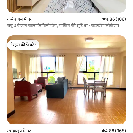
कसंबागन में घर
औसत रेटिंग 5 में स
4.86 (106)
सेबू 3 बेडरूम वाला फ़ैमिली होम, पार्किंग की सुविधा • बेहतरीन लोकेशन
गेस्ट्स की फ़ेवरेट
गेस्ट्स की फ़ेवरेट
ग्वाडालूप में घर
औसत रेटिंग 5 में स
4.88 (368)