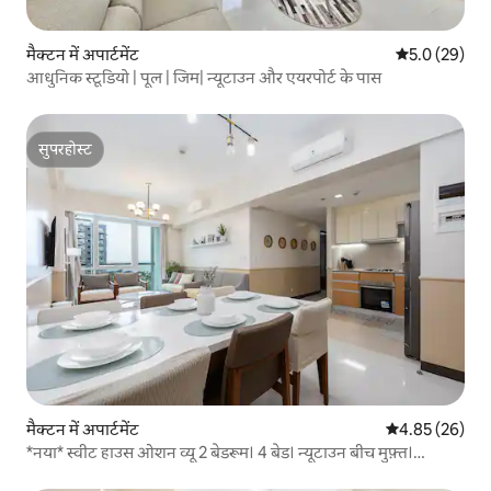
मैक्टन में अपार्टमेंट
औसत रेटिंग 5 में
5.0 (29)
आधुनिक स्टूडियो | पूल | जिम| न्यूटाउन और एयरपोर्ट के पास
सुपरहोस्ट
सुपरहोस्ट
मैक्टन में अपार्टमेंट
औसत रेटिंग 5 में 
4.85 (26)
*नया* स्वीट हाउस ओशन व्यू 2 बेडरूम। 4 बेड। न्यूटाउन बीच मुफ़्त।
एयरपोर्ट पिक-अप और ड्रॉप बुकिंग सेवा