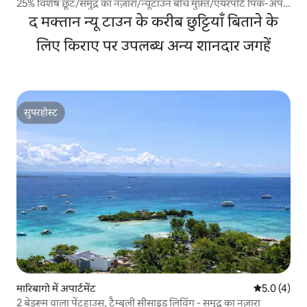
25% विशेष छूट/समुद्र का नज़ारा/न्यूटाउन बीच मुफ़्त/एयरपोर्ट पिक-अप
और ड्रॉप रिज़र्वेशन सेवा/एक महीने रहने की पूछताछ
द मक्तान न्यू टाउन के करीब छुट्टियाँ बिताने के
लिए किराए पर उपलब्ध अन्य शानदार जगहें
सुपरहोस्ट
सुपरहोस्ट
मारिबागो में अपार्टमेंट
औसत रेटिंग 5 म
5.0 (4)
2 बेडरूम वाला पेंटहाउस, टैम्बुली सीसाइड लिविंग - समुद्र का नज़ारा