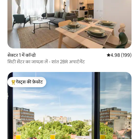
सेक्टर 1 में कॉन्डो
औसत रेटिंग 5 में स
4.98 (199)
सिटी सेंटर का जायज़ा लें - शांत 2BR अपार्टमेंट
गेस्ट्स की फ़ेवरेट
गेस्ट्स का टॉप फ़ेवरेट