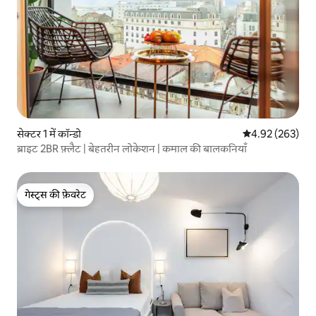
सेक्टर 1 में कॉन्डो
औसत रेटिंग 5 में स
4.92 (263)
ब्राइट 2BR फ़्लैट | बेहतरीन लोकेशन | कमाल की बालकनियाँ
गेस्ट्स की फ़ेवरेट
गेस्ट्स की फ़ेवरेट