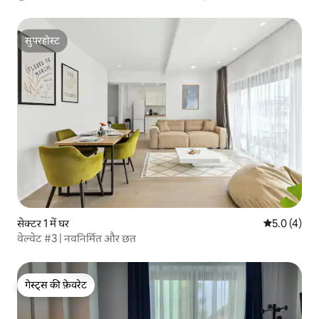
सुपरहोस्ट
सुपरहोस्ट
सेक्टर 1 में घर
औसत रेटिंग 5 म
5.0 (4)
वेल्वेट #3 | नवनिर्मित और छत
गेस्ट्स की फ़ेवरेट
गेस्ट्स की फ़ेवरेट