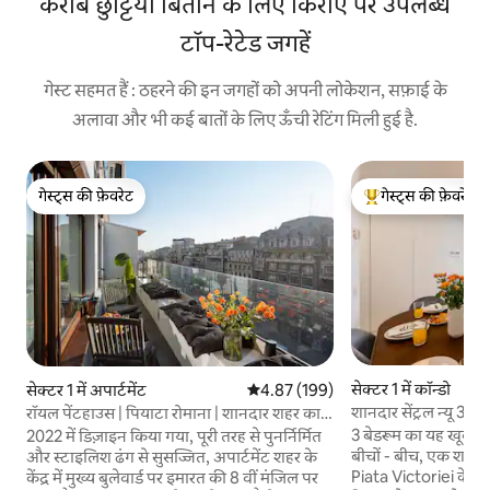
करीब छुट्टियाँ बिताने के लिए किराए पर उपलब्ध
टॉप-रेटेड जगहें
गेस्ट सहमत हैं : ठहरने की इन जगहों को अपनी लोकेशन, सफ़ाई के
अलावा और भी कई बातों के लिए ऊँची रेटिंग मिली हुई है.
गेस्ट्स की फ़ेवरेट
गेस्ट्स की फ़ेवरेट
गेस्ट्स की फ़ेवरेट
गेस्ट्स का टॉप फ़ेवरेट
सेक्टर 1 में कॉन्डो
सेक्टर 1 में अपार्टमेंट
औसत रेटिंग 5 में से 4.87, 199 समीक्षाएँ
4.87 (199)
शानदार सेंट्रल न्यू 3BR 
रॉयल पेंटहाउस | पियाटा रोमाना | शानदार शहर का
नज़ारा
3 बेडरूम का यह खूबसूरत
2022 में डिज़ाइन किया गया, पूरी तरह से पुनर्निर्मित
बीचों - बीच, एक शांतिप
और स्टाइलिश ढंग से सुसज्जित, अपार्टमेंट शहर के
Piata Victoriei के बग
केंद्र में मुख्य बुलेवार्ड पर इमारत की 8 वीं मंजिल पर