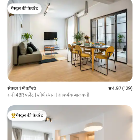
गेस्ट्स की फ़ेवरेट
गेस्ट्स की फ़ेवरेट
सेक्टर 1 में कॉन्डो
औसत रेटिंग 5 में स
4.97 (129)
सनी 4BR फ्लैट | शीर्ष स्थान | आकर्षक बालकनी
गेस्ट्स की फ़ेवरेट
गेस्ट्स का टॉप फ़ेवरेट