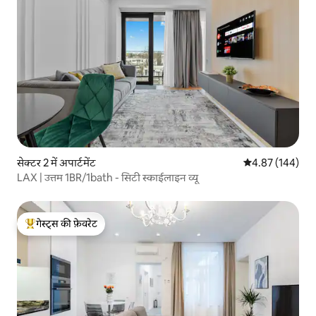
सेक्टर 2 में अपार्टमेंट
औसत रेटिंग 5 में स
4.87 (144)
LAX | उत्तम 1BR/1bath - सिटी स्काईलाइन व्यू
गेस्ट्स की फ़ेवरेट
गेस्ट्स का टॉप फ़ेवरेट