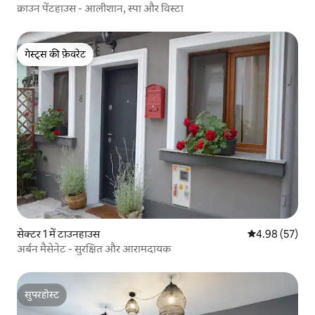
क्राउन पेंटहाउस - आलीशान, स्पा और विस्टा
गेस्ट्स की फ़ेवरेट
गेस्ट्स की फ़ेवरेट
सेक्टर 1 में टाउनहाउस
औसत रेटिंग 5 में 
4.98 (57)
अर्बन मैसेनेट - सुरक्षित और आरामदायक
सुपरहोस्ट
सुपरहोस्ट