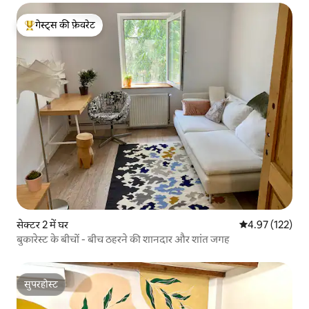
गेस्ट्स की फ़ेवरेट
गेस्ट्स का टॉप फ़ेवरेट
सेक्टर 2 में घर
औसत रेटिंग 5 में स
4.97 (122)
बुकारेस्ट के बीचों - बीच ठहरने की शानदार और शांत जगह
सुपरहोस्ट
सुपरहोस्ट