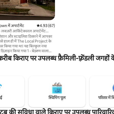
बिल्कुल निचले हिस्से में बारंगारू जाने वाल
मछली बाजार के लिए लाइटरेल, डार्लिंग हा
सेंट्रल। विश्वविद्यालय बंद हैं। दोस्ताना पड़
पोसम, कूकाबुरा। हैप्पी डॉग, ओनर ऑन
लेकिन 2 सबसे आरामदायक सोएँगे।
 में अपार्टमेंट
औसत रेटिंग 5 में से 4.93, 67 समीक्षाएँ
4.93 (67)
 लक्ज़री आर्किटेक्चरल अपार्टमेंट
ान और स्टाइलिश ठिकाने में आपका
जिसे हाल ही में The Local Project के
ा गया था। यह बिल्कुल नया
- डिज़ाइन किया गया 1 - बेडरूम वाला
आधुनिक सौंदर्यशास्त्र को बेहतरीन आराम
करीब किराए पर उपलब्ध फ़ैमिली-फ़्रेंडली जगहों 
ता है, जो किसी प्राइम लोकेशन में
 सुविधा देता है। एक जीवंत लेकिन
़ोस में बसा हुआ, आप शीर्ष रेस्तरां, कैफ़े,
 सार्वजनिक परिवहन की आसान पहुँच
गे। चाहे आप यहाँ काम के लिए आए हों या
िए, यह शहर को एक्सप्लोर करने का
ा है।
ाई
स्विमिंग पूल
परिसर में ब
टब की सुविधा वाले किराए पर उपलब्ध पारिवार