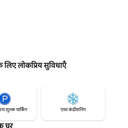
की एक विशाल श्रृंखला प्रदान करता है या तो बाहर
ी फ़ेरी। बसें,
खाने या घर लाने के साथ - साथ किसी भी आवश्यक
र्बर, बाज़ार,
वस्तु को अगले दरवाजे पर लाने के लिए। आगंतुक
ोसी, तोते,
पार्किंग लगभग हमेशा उपलब्ध है लेकिन इसकी गारंटी
साइट। 3
नहीं है। नया फोल्ड - आउट सोफा बेड अतिरिक्त नींद
प्रदान करता है।
के लिए लोकप्रिय सुविधाएँ
िना शुल्क पार्किंग
एयर कंडीशनिंग
िक घर