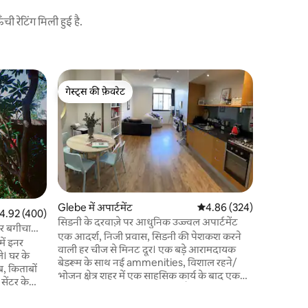
 रेटिंग मिली हुई है.
Glebe में अ
गेस्ट्स की फ़ेवरेट
सुपरहोस्ट
सेंट्रल स्
गेस्ट्स की फ़ेवरेट
सुपरहोस्ट
ग्लेब कैफे,
विश्वविद्या
नवीनीकृत स्ट
साथ आधुनिक
वायरलेस रू
के साथ एयर
नया फ़र्नी
क्वालिटी की चादरें और त
Glebe में अपार्टमेंट
औसत रेटिंग 5 में से 4.86, 32
4.86 (324)
त रेटिंग 5 में से 4.92, 400 समीक्षाएँ
4.92 (400)
और गैस खाना पकान
सिडनी के दरवाज़े पर आधुनिक उज्ज्वल अपार्टमेंट
दार बगीचा
आंतरिक कपड
एक आदर्श, निजी प्रवास, सिडनी की पेशकश करने
में इनर
सौना, इंटरक
वाली हर चीज से मिनट दूर। एक बड़े आरामदायक
े। घर के
स्थित है।
बेडरूम के साथ नई ammenities, विशाल रहने/
पब, किताबों
भोजन क्षेत्र शहर में एक साहसिक कार्य के बाद एक
सेंटर के
शानदार, शांत वापसी प्रदान करता है। Broadway
 पार्क के
Shopping Centre से सटे स्थित भोजन विकल्पों
ड़क के