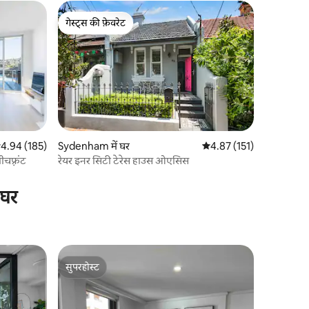
गेस्ट्स की फ़ेवरेट
गेस्ट्स की फ़ेवरेट
सत रेटिंग 5 में से 4.94, 185 समीक्षाएँ
4.94 (185)
Sydenham में घर
औसत रेटिंग 5 में से 4.87, 15
4.87 (151)
चफ़्रंट
रेयर इनर सिटी टेरेस हाउस ओएसिस
 घर
सुपरहोस्ट
सुपरहोस्ट