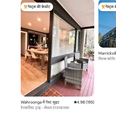
गेस्ट्स की फ़ेवरेट
गेस्ट्स 
गेस्ट्स का टॉप फ़ेवरेट
गेस्ट्स का 
Marrickville
मिल्स कॉर्नर
Wahroonga में गेस्ट सुइट
औसत रेटिंग 5 में से 4.98, 195
4.98 (195)
रेनफ़ॉरेस्ट ट्राइ - लेवल टाउनहाउस।