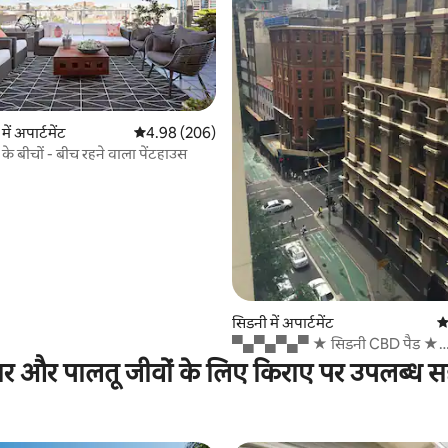
 समीक्षाएँ
ें अपार्टमेंट
औसत रेटिंग 5 में से 4.98, 206 समीक्षाएँ
4.98 (206)
के बीचों - बीच रहने वाला पेंटहाउस
सिडनी में अपार्टमेंट
औ
▀▄▀▄▀▄▀ ★ सिडनी CBD पैड ★
▀▄▀▄▀▄▀
ार और पालतू जीवों के लिए किराए पर उपलब्ध स