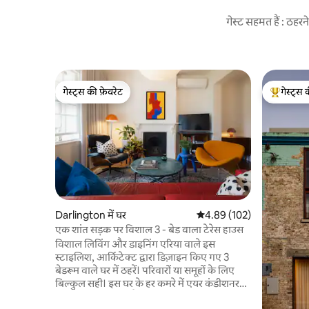
गेस्ट सहमत हैं : ठह
गेस्ट्स की फ़ेवरेट
गेस्ट्स 
गेस्ट्स की फ़ेवरेट
गेस्ट्स का 
Darlington में घर
औसत रेटिंग 5 में से 4.89, 102
4.89 (102)
एक शांत सड़क पर विशाल 3 - बेड वाला टेरेस हाउस
विशाल लिविंग और डाइनिंग एरिया वाले इस
स्टाइलिश, आर्किटेक्ट द्वारा डिज़ाइन किए गए 3
बेडरूम वाले घर में ठहरें। परिवारों या समूहों के लिए
बिल्कुल सही। इस घर के हर कमरे में एयर कंडीशनर
(हीटिंग और कूलिंग) है, हर मंज़िल पर शॉवर और