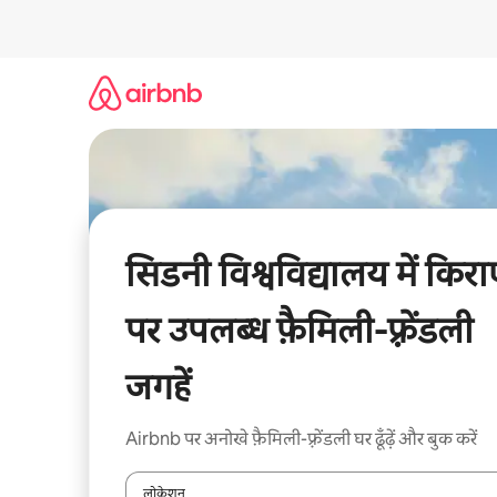
इसे
छोड़कर
सीधा
कॉन्टेंट
पर
जाएँ
सिडनी विश्वविद्यालय में किरा
पर उपलब्ध फ़ैमिली-फ़्रेंडली
जगहें
Airbnb पर अनोखे फ़ैमिली-फ़्रेंडली घर ढूँढ़ें और बुक करें
लोकेशन