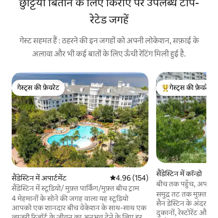
छुट्टियाँ बिताने के लिए किराए पर उपलब्ध टॉप-
रेटेड जगहें
गेस्ट सहमत हैं : ठहरने की इन जगहों को अपनी लोकेशन, सफ़ाई के
अलावा और भी कई बातों के लिए ऊँची रेटिंग मिली हुई है.
गेस्ट्स की फ़ेवरेट
गेस्ट्स की फ़ेवरेट
गेस्ट्स की फ़ेवरेट
गेस्ट्स का टॉप फ़ेवरेट
सैंडेस्टिन में कॉन्डो
सैंडेस्टिन में अपार्टमेंट
औसत रेटिंग 5 में से 4.96, 154 समीक्षाएँ
4.96 (154)
बीच तक पहुँच, अपडेट 
सैंडेस्टिन में स्टूडियो/ मुफ़्त पार्किंग/मुफ़्त बीच ट्राम
मुफ़्त ट्राम
समुद्र तट तक मुफ़्त पहु
4 मेहमानों के सोने की जगह वाला यह स्टूडियो
सैन डेस्टिन के अंदर कही
आपको एक शानदार बीच वेकेशन के साथ-साथ एक
दुकानों, रेस्टोरेंट और
लग्ज़री रिज़ॉर्ट के जीवन का अनुभव देने के लिए हर