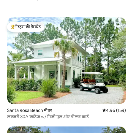
गेस्ट्स की फ़ेवरेट
गेस्ट्स का टॉप फ़ेवरेट
Santa Rosa Beach में घर
औसत रेटिंग 5 में स
4.96 (159)
लक्जरी 30A कॉटेज w/ निजी पूल और गोल्फ कार्ट