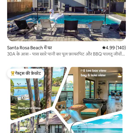
Santa Rosa Beach में घर
औसत रेटिंग 5 में स
4.99 (140)
30A के आस - पास खारे पानी का पूल फ़ायरपिट और BBQ पालतू जीवों
के लिए अनुकूल
गेस्ट्स की फ़ेवरेट
गेस्ट्स का टॉप फ़ेवरेट