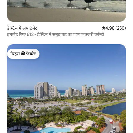
डेस्टिन में अपार्टमेंट
औसत रेटिंग 5 में स
4.98 (250)
इनलेट रिफ 612 - डेस्टिन में समुद्र तट का दृश्य लक्जरी कॉन्डो
गेस्ट्स की फ़ेवरेट
गेस्ट्स की फ़ेवरेट