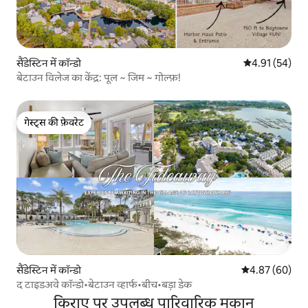
सैंडेस्टिन में कॉन्डो
औसत रेटिंग 5 में 
4.91 (54)
बेटाउन विलेज का केंद्र: पूल ~ जिम ~ गोल्फ़!
गेस्ट्स की फ़ेवरेट
गेस्ट्स की फ़ेवरेट
सैंडेस्टिन में कॉन्डो
औसत रेटिंग 5 में 
4.87 (60)
द टाइडअवे कॉन्डो•बेटाउन व्हार्फ•बीच•बड़ा डेक
किराए पर उपलब्ध पारिवारिक मकान