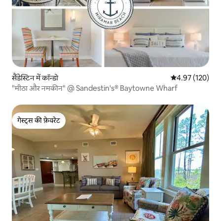
सैंडेस्टिन में कॉन्डो
औसत रेटिंग 5 में स
4.97 (120)
"मीठा और नमकीन" @ Sandestin's® Baytowne Wharf
गेस्ट्स की फ़ेवरेट
गेस्ट्स की फ़ेवरेट