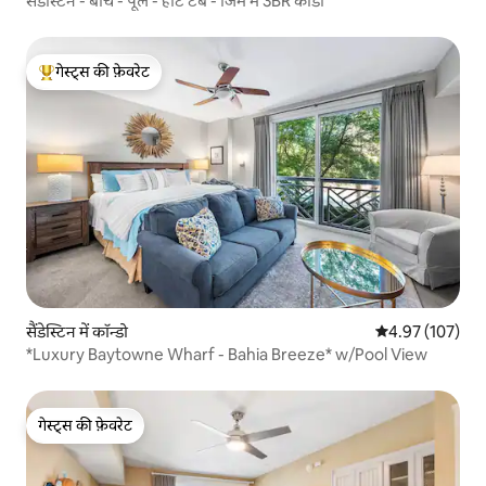
सैंडेस्टिन - बीच - पूल - हॉट टब - जिम में 3BR कोंडो
गेस्ट्स की फ़ेवरेट
गेस्ट्स का टॉप फ़ेवरेट
सैंडेस्टिन में कॉन्डो
औसत रेटिंग 5 में स
4.97 (107)
*Luxury Baytowne Wharf - Bahia Breeze* w/Pool View
गेस्ट्स की फ़ेवरेट
गेस्ट्स की फ़ेवरेट