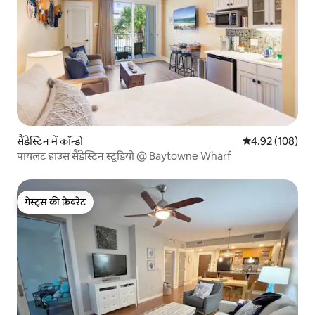
सैंडेस्टिन में कॉन्डो
औसत रेटिंग 5 में स
4.92 (108)
पायलट हाउस सैंडेस्टिन स्टूडियो @ Baytowne Wharf
गेस्ट्स की फ़ेवरेट
गेस्ट्स की फ़ेवरेट