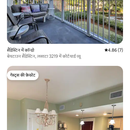
सैंडेस्टिन में कॉन्डो
औसत रेटिंग 5 में
4.86 (7)
बेयटाउन सैंडेस्टिन, लसाटा 3219 में कोर्टयार्ड व्यू
गेस्ट्स की फ़ेवरेट
गेस्ट्स की फ़ेवरेट