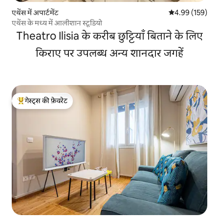
एथेंस में अपार्टमेंट
औसत रेटिंग 5 में स
4.99 (159)
एथेंस के मध्य में आलीशान स्टूडियो
Theatro Ilisia के करीब छुट्टियाँ बिताने के लिए
किराए पर उपलब्ध अन्य शानदार जगहें
गेस्ट्स की फ़ेवरेट
गेस्ट्स का टॉप फ़ेवरेट