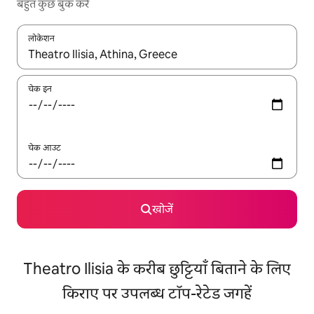
बहुत कुछ बुक करें
लोकेशन
नतीजों के उपलब्ध होने पर, अप और डाउन 'ऐरो की' का इस्तेमाल करके नेविगेट करें
चेक इन
चेक आउट
खोजें
Theatro Ilisia के करीब छुट्टियाँ बिताने के लिए
किराए पर उपलब्ध टॉप-रेटेड जगहें