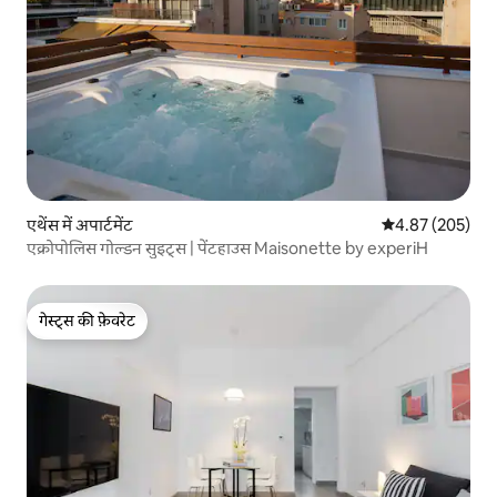
एथेंस में अपार्टमेंट
औसत रेटिंग 5 में स
4.87 (205)
एक्रोपोलिस गोल्डन सुइट्स | पेंटहाउस Maisonette by experiH
गेस्ट्स की फ़ेवरेट
गेस्ट्स की फ़ेवरेट