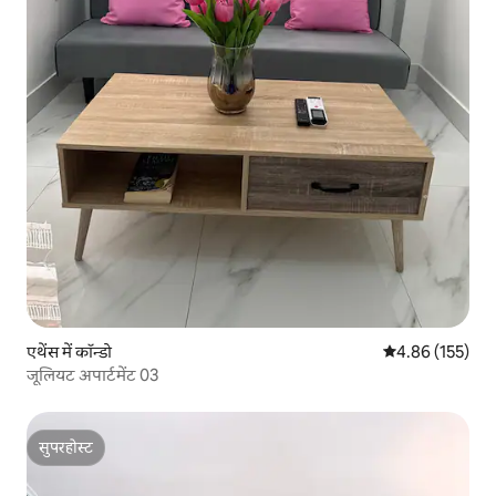
एथेंस में कॉन्डो
औसत रेटिंग 5 में स
4.86 (155)
जूलियट अपार्टमेंट 03
सुपरहोस्ट
सुपरहोस्ट