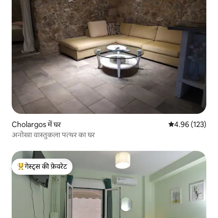
Cholargos में घर
औसत रेटिंग 5 में स
4.96 (123)
अनोखा वास्तुकला पत्थर का घर
गेस्ट्स की फ़ेवरेट
गेस्ट्स का टॉप फ़ेवरेट