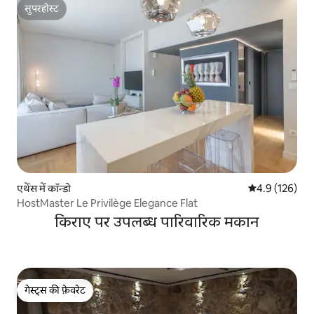
सुपरहोस्ट
सुपरहोस्ट
एथेंस में कॉन्डो
औसत रेटिंग 5 में 
4.9 (126)
HostMaster Le Privilège Elegance Flat
किराए पर उपलब्ध पारिवारिक मकान
गेस्ट्स की फ़ेवरेट
गेस्ट्स की फ़ेवरेट