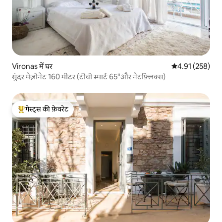
Vironas में घर
औसत रेटिंग 5 में स
4.91 (258)
सुंदर मेज़ोनेट 160 मीटर (टीवी स्मार्ट 65"और नेटफ़्लिक्स)
गेस्ट्स की फ़ेवरेट
गेस्ट्स का टॉप फ़ेवरेट