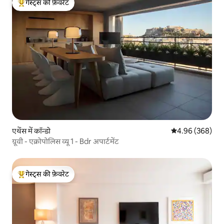
गेस्ट्स की फ़ेवरेट
गेस्ट्स का टॉप फ़ेवरेट
एथेंस में कॉन्डो
औसत रेटिंग 5 में स
4.96 (368)
ग्रूवी - एक्रोपोलिस व्यू 1 - Bdr अपार्टमेंट
गेस्ट्स की फ़ेवरेट
गेस्ट्स का टॉप फ़ेवरेट