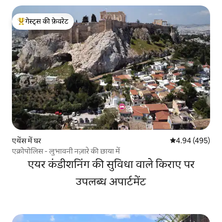
गेस्ट्स की फ़ेवरेट
गेस्ट्स का टॉप फ़ेवरेट
एथेंस में घर
औसत रेटिंग 5 में स
4.94 (495)
एक्रोपोलिस - लुभावनी नज़ारे की छाया में
एयर कंडीशनिंग की सुविधा वाले किराए पर
उपलब्ध अपार्टमेंट