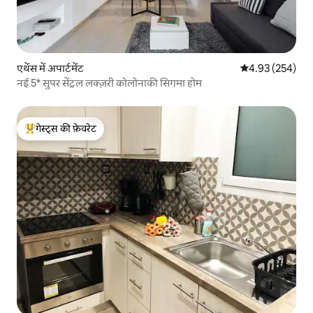
एथेंस में अपार्टमेंट
औसत रेटिंग 5 में स
4.93 (254)
नई 5* सुपर सेंट्रल लक्ज़री कोलोनाकी सिगमा होम
गेस्ट्स की फ़ेवरेट
गेस्ट्स का टॉप फ़ेवरेट