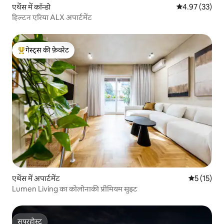
एथेंस में कॉन्डो
औसत रेटिंग 5 में 
4.97 (33)
हिल्टन एरिया ALX अपार्टमेंट
गेस्ट्स की फ़ेवरेट
गेस्ट्स का टॉप फ़ेवरेट
एथेंस में अपार्टमेंट
औसत रेटिंग 5 
5 (15)
Lumen Living का कोलोनाकी प्रीमियम सुइट
सुपरहोस्ट