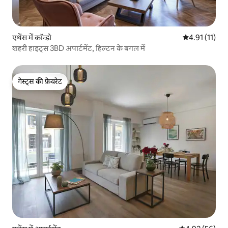
एथेंस में कॉन्डो
औसत रेटिंग 5 में
4.91 (11)
शहरी हाइट्स 3BD अपार्टमेंट, हिल्टन के बगल में
गेस्ट्स की फ़ेवरेट
गेस्ट्स की फ़ेवरेट