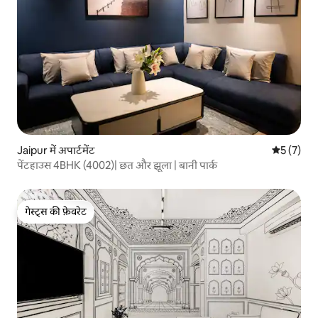
Jaipur में अपार्टमेंट
औसत रेटिंग 5
5 (7)
पेंटहाउस 4BHK (4002)| छत और झूला | बानी पार्क
गेस्ट्स की फ़ेवरेट
गेस्ट्स की फ़ेवरेट