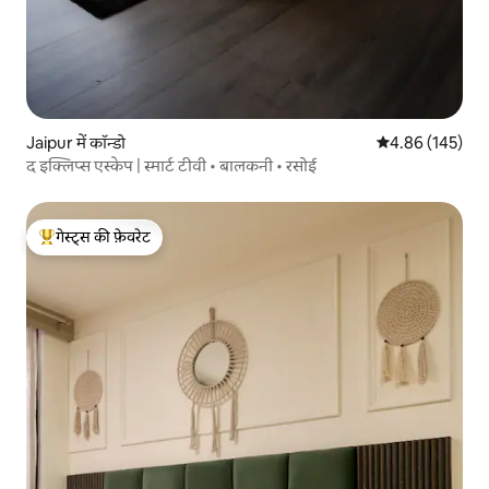
Jaipur में कॉन्डो
औसत रेटिंग 5 में स
4.86 (145)
द इक्लिप्स एस्केप | स्मार्ट टीवी • बालकनी • रसोई
गेस्ट्स की फ़ेवरेट
गेस्ट्स का टॉप फ़ेवरेट