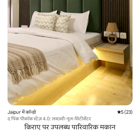
Jaipur में कॉन्डो
औसत रेटिंग 5 
5 (23)
द पिंक पीकॉक स्टेज़ 4.0: लक्ज़री-पूल-सिटीसेंटर
किराए पर उपलब्ध पारिवारिक मकान