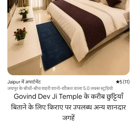
Jaipur में अपार्टमेंट
औसत रेटिंग 5 
5 (11)
जयपुर के बीचों-बीच शहरी शानो-शौकत वाला 5.0 लक्स स्टूडियो
Govind Dev Ji Temple के करीब छुट्टियाँ
बिताने के लिए किराए पर उपलब्ध अन्य शानदार
जगहें