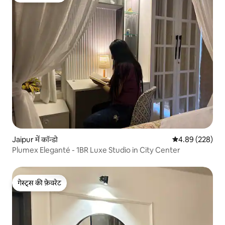
Jaipur में कॉन्डो
औसत रेटिंग 5 में स
4.89 (228)
Plumex Eleganté - 1BR Luxe Studio in City Center
गेस्ट्स की फ़ेवरेट
गेस्ट्स की फ़ेवरेट