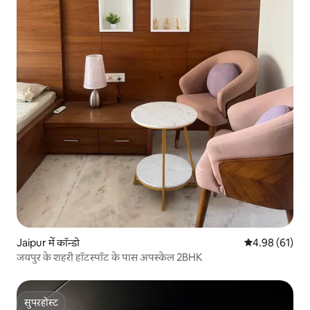
Jaipur में कॉन्डो
औसत रेटिंग 5 में 
4.98 (61)
जयपुर के शहरी हॉटस्पॉट के पास अपस्केल 2BHK
सुपरहोस्ट
सुपरहोस्ट