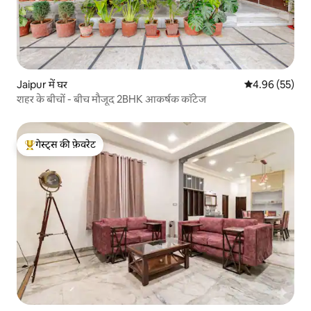
Jaipur में घर
औसत रेटिंग 5 में 
4.96 (55)
शहर के बीचों - बीच मौजूद 2BHK आकर्षक कॉटेज
गेस्ट्स की फ़ेवरेट
गेस्ट्स का टॉप फ़ेवरेट