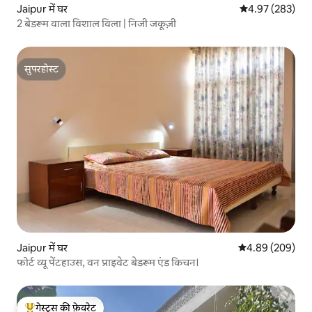
Jaipur में घर
औसत रेटिंग 5 में स
4.97 (283)
2 बेडरूम वाला विशाल विला | निजी जकूज़ी
सुपरहोस्ट
सुपरहोस्ट
Jaipur में घर
औसत रेटिंग 5 में स
4.89 (209)
फोर्ट व्यू पेंटहाउस, वन प्राइवेट बेडरूम एंड किचन।
गेस्ट्स की फ़ेवरेट