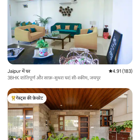
Jaipur में घर
औसत रेटिंग 5 में स
4.91 (183)
3BHK शांतिपूर्ण और साफ़-सुथरा घर| सी-स्कीम, जयपुर
गेस्ट्स की फ़ेवरेट
गेस्ट्स का टॉप फ़ेवरेट