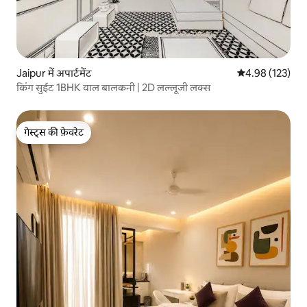
Jaipur में अपार्टमेंट
औसत रेटिंग 5 में स
4.98 (123)
किंग सुईट 1BHK वाल बालकनी | 2D लल्लूजी लक्स
गेस्ट्स की फ़ेवरेट
गेस्ट्स की फ़ेवरेट