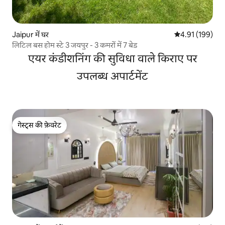
Jaipur में घर
औसत रेटिंग 5 में स
4.91 (199)
लिटिल बस होम स्टे 3 जयपुर - 3 कमरों में 7 बेड
एयर कंडीशनिंग की सुविधा वाले किराए पर
उपलब्ध अपार्टमेंट
गेस्ट्स की फ़ेवरेट
गेस्ट्स की फ़ेवरेट