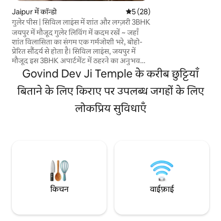
विशाल रिट्रीट लक्ज़री 
Jaipur में कॉन्डो
औसत रेटिंग 5 में से 5, 28 समीक्षाएँ
5 (28)
मुताबिक हर सुविधा प्
गुलेर पीस | सिविल लाइंस में शांत और लग्ज़री 3BHK
यात्रा को वास्तव में य
अतिरिक्त सुविधाएँ।
जयपुर में मौजूद गुलेर लिविंग में कदम रखें ~ जहाँ
शांत विलासिता का संगम एक गर्मजोशी भरे, बोहो-
प्रेरित सौंदर्य से होता है। सिविल लाइंस, जयपुर में
मौजूद इस 3BHK अपार्टमेंट में ठहरने का अनुभव
शांत और डिज़ाइन-आधारित है। यहाँ साइट पर
Govind Dev Ji Temple के करीब छुट्टियाँ
देखभालकर्ता मौजूद रहता है और रोज़ाना नाश्ता दिया
जाता है। Peace & Calm एक सोच-समझकर तैयार
बिताने के लिए किराए पर उपलब्ध जगहों के लिए
किया गया निवास है, जिसे आपको सब्र से काम लेने के
लोकप्रिय सुविधाएँ
लिए डिज़ाइन किया गया है। मृदु अर्थी टोन, प्राकृतिक
टेक्सचर और धूप से रोशन, हवादार जगहें मिलकर
एक ऐसी जगह तैयार करती हैं, जो सुकूनदेह, अंतरंग
और बेहद सुरुचिपूर्ण लगती है।
किचन
वाईफ़ाई