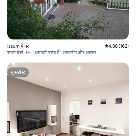
Issum में घर
औसत रेटिंग 5 में स
4.88 (162)
सपने देखें। FH "आपको पसंद है" आकर्षण और आराम
सुपरहोस्ट
सुपरहोस्ट