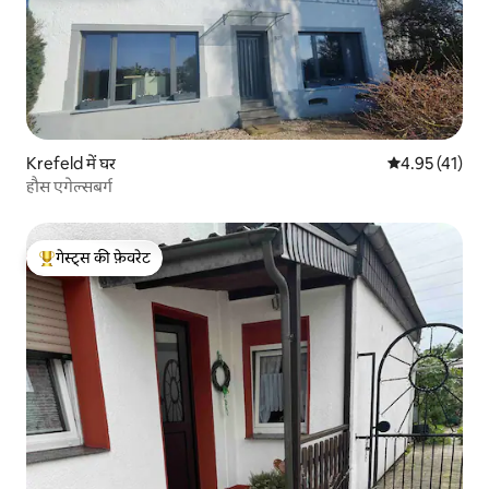
Krefeld में घर
औसत रेटिंग 5 में 
4.95 (41)
हौस एगेल्सबर्ग
गेस्ट्स की फ़ेवरेट
गेस्ट्स का टॉप फ़ेवरेट