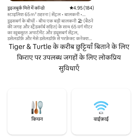
बेहतरीन परिवहन कनेक
क्षेत्र का जायज़ा लें 
डुइजबुर्क मित्ते में कॉन्डो
औसत रेटिंग 5 में से 4.95, 184 समीक्षाएँ
4.95 (184)
में अविस्मरणीय पलों क
स्टाइलिश 65 m² ठहरना | सेंट्रल • बालकनी •
नेटफ़्लिक्स
डुइसबर्ग के बीचों - बीच एक बड़ी बालकनी 🏖️ (बैठने
की जगह और स्ट्रैंडकॉर्ब सहित) के साथ 65 वर्ग मीटर
का खूबसूरत अपार्टमेंट और ड्यूसबर्ग सेंट्रल,
डसेलडॉर्फ़ और मेसे डसेलडॉर्फ़ से परफ़ेक्ट कनेक्शन
🚆 मुख्य आकर्षण: U -/ ट्राम स्टॉप
Tiger & Turtle के करीब छुट्टियाँ बिताने के लिए
(Platanenhof) 200 m (U79/903) 🚋 सेंट्रल
फिर भी शांत 🌳 अंडरफ़्लोर हीटिंग 🔥 पूरी तरह से
किराए पर उपलब्ध जगहों के लिए लोकप्रिय
सुसज्जित किचन 🍽️ घर के ऑफ़िस की जगह 💻
सुविधाएँ
बारिश की बौछार 🚿 इन - रूम बार 🍷 Netflix के
साथ स्मार्ट टीवी 📺 शहर की यात्राओं या व्यावसायिक
बुकिंग के लिए आदर्श ✨ सड़क पर ही इलेक्ट्रिक कारों
के लिए तेज़ चार्जिंग स्टेशन ⚡🚗
किचन
वाईफ़ाई