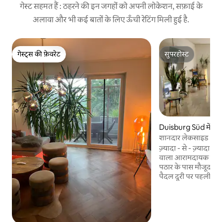
गेस्ट सहमत हैं : ठहरने की इन जगहों को अपनी लोकेशन, सफ़ाई के
अलावा और भी कई बातों के लिए ऊँची रेटिंग मिली हुई है.
गेस्ट्स की फ़ेवरेट
सुपरहोस्ट
गेस्ट्स की फ़ेवरेट
सुपरहोस्ट
Duisburg Süd में घर
शानदार लेकसाइड
ज़्यादा - से - ज़्यादा 
वाला आरामदायक हॉलिड
पठार के पास मौजूद परफ़
पैदल दूरी पर पहली नहा
सुस्वादु ढंग से सजाए गए
सुसज्जित किचन, प्रकृति प
के लिए आदर्श। पैदल या
टूर, ऊँची रस्सियों के क