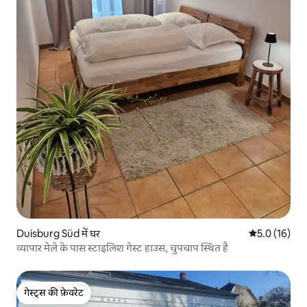
Duisburg Süd में घर
औसत रेटिंग 5 मे
5.0 (16)
व्यापार मेले के पास स्टाइलिश गेस्ट हाउस, चुपचाप स्थित है
गेस्ट्स की फ़ेवरेट
गेस्ट्स की फ़ेवरेट