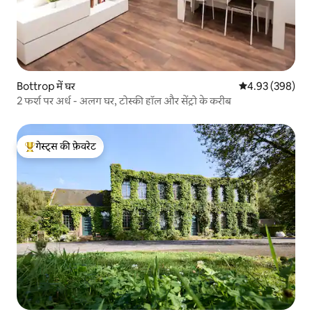
Bottrop में घर
औसत रेटिंग 5 में स
4.93 (398)
2 फर्श पर अर्ध - अलग घर, टोस्की हॉल और सेंट्रो के करीब
गेस्ट्स की फ़ेवरेट
गेस्ट्स का टॉप फ़ेवरेट