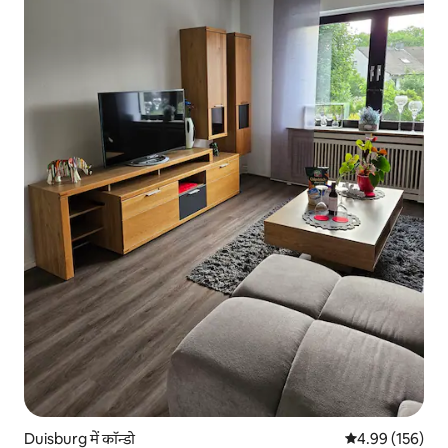
Duisburg में कॉन्डो
औसत रेटिंग 5 में स
4.99 (156)