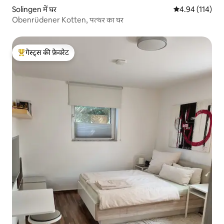
Solingen में घर
औसत रेटिंग 5 में स
4.94 (114)
Obenrüdener Kotten, पत्थर का घर
गेस्ट्स की फ़ेवरेट
गेस्ट्स का टॉप फ़ेवरेट