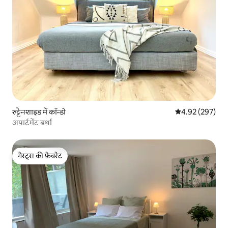
रुट्टेनशाइड में कॉन्डो
औसत रेटिंग 5 में स
4.92 (297)
अपार्टमेंट बर्था
गेस्ट्स की फ़ेवरेट
गेस्ट्स की फ़ेवरेट