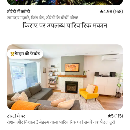
टोरंटो में कॉन्डो
औसत रेटिंग 5 में स
4.98 (168)
शानदार नज़ारे, किंग बेड, टोरंटो के बीचों-बीच!
किराए पर उपलब्ध पारिवारिक मकान
गेस्ट्स की फ़ेवरेट
गेस्ट्स का टॉप फ़ेवरेट
टोरंटो में घर
औसत रेटिंग 5 म
5 (115)
रोशन और विशाल 3 बेडरूम वाला पारिवारिक घर | सबवे तक पैदल दूरी