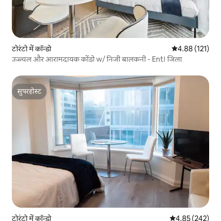
टोरंटो में कॉन्डो
औसत रेटिंग 5 में स
4.88 (121)
उज्ज्वल और आरामदायक कोंडो w/ निजी बालकनी - Ent। जिला
सुपरहोस्ट
सुपरहोस्ट
टोरंटो में कॉन्डो
औसत रेटिंग 5 में स
4.85 (242)