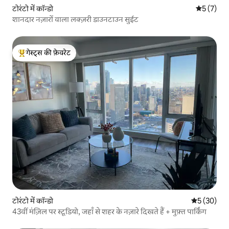
टोरंटो में कॉन्डो
औसत रेटिंग 5
5 (7)
शानदार नज़ारों वाला लक्ज़री डाउनटाउन सुईट
गेस्ट्स की फ़ेवरेट
गेस्ट्स का टॉप फ़ेवरेट
टोरंटो में कॉन्डो
औसत रेटिंग 5 
5 (30)
43वीं मंज़िल पर स्टूडियो, जहाँ से शहर के नज़ारे दिखते हैं + मुफ़्त पार्किंग