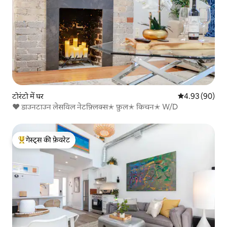
टोरंटो में घर
औसत रेटिंग 5 में 
4.93 (90)
❤ डाउनटाउन लेसविल नेटफ़्लिक्स✭ फ़ुल✭ किचन✭ W/D
गेस्ट्स की फ़ेवरेट
गेस्ट्स का टॉप फ़ेवरेट