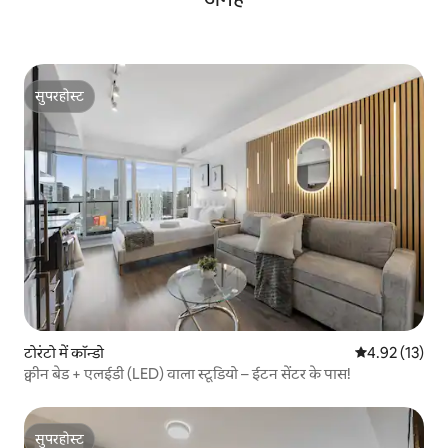
सुपरहोस्ट
सुपरहोस्ट
टोरंटो में कॉन्डो
औसत रेटिंग 5 में 
4.92 (13)
क्वीन बेड + एलईडी (LED) वाला स्टूडियो – ईटन सेंटर के पास!
सुपरहोस्ट