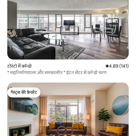
टोरंटो में कॉन्डो
औसत रेटिंग 5 में स
4.89 (141)
* मद्यनिर्माणशाला और समकालीन * ईटन सेंटर से कॉन्डो चरण
गेस्ट्स की फ़ेवरेट
गेस्ट्स की फ़ेवरेट