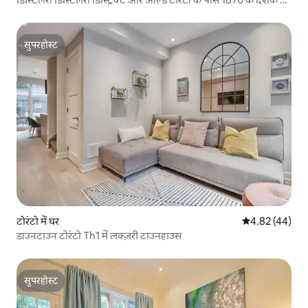
स्टाइलिश घर
सुपरहोस्ट
सुपरहोस्ट
टोरंटो में घर
औसत रेटिंग 5 में 
4.82 (44)
डाउनटाउन टोरंटो Th1 में लक्ज़री टाउनहाउस
सुपरहोस्ट
सुपरहोस्ट