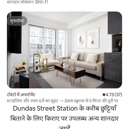
शानदार लोकेशन 38th Fl
सुपरहोस्ट
सुपरहोस्ट
टोरंटो में अपार्टमेंट
औसत रेटिंग 5 में 
4.73 (37)
स्टाइलिश और उत्तम दर्जे का सुइट -> डंडास स्क्वायर से 5 मिनट की दूरी पर
Dundas Street Station के करीब छुट्टियाँ
बिताने के लिए किराए पर उपलब्ध अन्य शानदार
जगहें