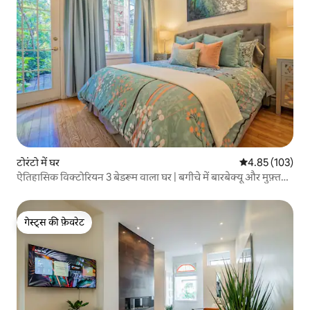
टोरंटो में घर
औसत रेटिंग 5 में स
4.85 (103)
ऐतिहासिक विक्टोरियन 3 बेडरूम वाला घर | बगीचे में बारबेक्यू और मुफ़्त
पार्किंग
गेस्ट्स की फ़ेवरेट
गेस्ट्स की फ़ेवरेट