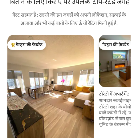
बिताने के लिए किराए पर उपलब्ध टॉप-रेटेड जगहें
गेस्ट सहमत हैं : ठहरने की इन जगहों को अपनी लोकेशन, सफ़ाई के
अलावा और भी कई बातों के लिए ऊँची रेटिंग मिली हुई है.
गेस्ट्स की फ़ेवरेट
गेस्ट्स की फ़ेवरेट
गेस्ट्स का टॉप फ़ेवरेट
गेस्ट्स की फ़ेवरेट
टोरंटो में अपार्टमेंट
शानदार स्काईलाइन व्यू
ही कदम की दूरी पर
टोरंटो शहर के बीचों-
वाले कॉन्डो में रहें, जो
वॉटरफ़्रंट से बस कुछ ही
यूनिट के बेडरूम में ए
लिविंग रूम में एक सोफ़
समूहों के लिए बिलकुल स