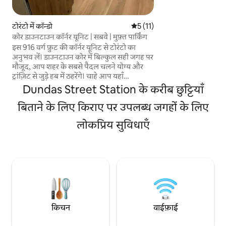
तक की ऊँचाई वाली खिड़
मज़ा लें या फिर निजी
जाएँ। कोंडो में एक पूरा 
टोरंटो में कॉन्डो
औसत रेटिंग 5 में से 5, 11 समीक्षाएँ
5 (11)
वाई-फ़ाई और इन-सुइट व
कोर डाउनटाउन कॉर्नर यूनिट | सबवे | मुफ़्त पार्किंग
को जिम और आउटडोर पू
इस 916 वर्ग फ़ुट की कॉर्नर यूनिट से टोरंटो का
अनुभव लें। डाउनटाउन कोर में बिल्कुल सही जगह पर
मौजूद, आप शहर के सबसे पैदल चलने योग्य और
ट्रांज़िट से जुड़े हब में ठहरेंगे। चाहे आप यहाँ
पारिवारिक छुट्टियाँ बिताने, इलाज के लिए ठहरने या
Dundas Street Station के करीब छुट्टियाँ
व्यावसायिक यात्रा के लिए आए हों, यह सुईट आपको
बेजोड़ सुविधा और आराम देता है। 7 मेहमानों के लिए
बिताने के लिए किराए पर उपलब्ध जगहों के लिए
2 बेडरूम + 2 बाथरूम (4 बेड)। इसमें पूरी तरह
लोकप्रिय सुविधाएँ
सुसज्जित रसोई है, सभी ज़रूरी बर्तन मौजूद हैं, साथ ही
मैक्स-स्पीड वाई-फ़ाई, यूनिट में लॉन्ड्री, स्मार्ट लॉक के
ज़रिए सेल्फ़-चेक इन और भूमिगत पार्किंग की जगह
भी है।
किचन
वाईफ़ाई