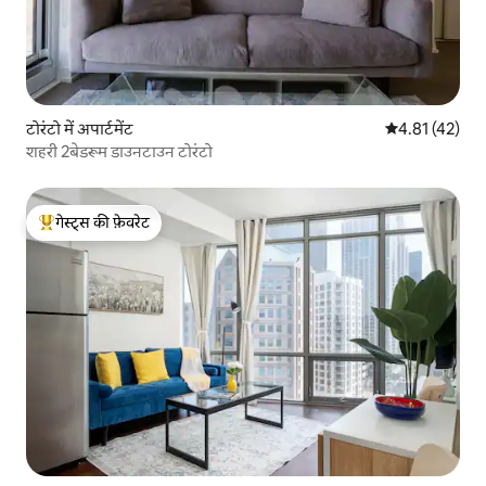
टोरंटो में अपार्टमेंट
औसत रेटिंग 5 में 
4.81 (42)
शहरी 2बेडरूम डाउनटाउन टोरंटो
गेस्ट्स की फ़ेवरेट
गेस्ट्स का टॉप फ़ेवरेट