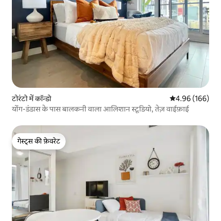
टोरंटो में कॉन्डो
औसत रेटिंग 5 में स
4.96 (166)
योंग-डंडास के पास बालकनी वाला आलिशान स्टूडियो, तेज़ वाईफ़ाई
गेस्ट्स की फ़ेवरेट
गेस्ट्स की फ़ेवरेट