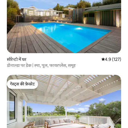
सोरेन्टो में घर
औसत रेटिंग 5 में 
4.9 (127)
डोनाल्डा पर डेक | स्पा, पूल, फायरप्लेस, समूह
गेस्ट्स की फ़ेवरेट
गेस्ट्स की फ़ेवरेट