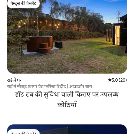
गेस्ट्स की फ़ेवरेट
गेस्ट्स की फ़ेवरेट
राई में घर
औसत रेटिंग 5 में
5.0 (20)
राई में मौजूद फ़ायर एंड फ़ॉरेस्ट रिट्रीट | आउटडोर बाथ
हॉट टब की सुविधा वाली किराए पर उपलब्ध
कोठियाँ