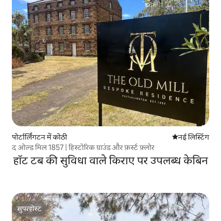
पोर्टार्लिंगटन में कोठी
ठहरने की नई जग
नई लिस्टिंग
द ओल्ड मिल 1857 | हिस्टोरिक ग्राउंड और फ़र्स्ट फ़्लोर
हॉट टब की सुविधा वाले किराए पर उपलब्ध केबिन
सुपरहोस्ट
सुपरहोस्ट