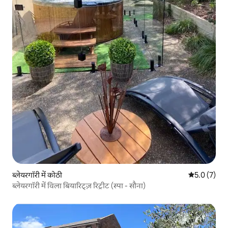
ब्लेयरगॉरी में कोठी
औसत रेटिंग 5 म
5.0 (7)
ब्लेयरगॉरी में विला बियारिट्ज़ रिट्रीट (स्पा - सौना)