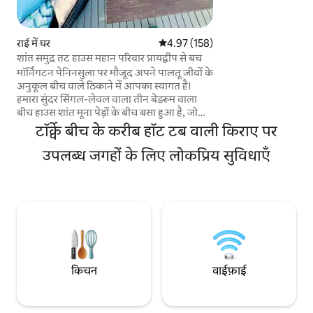
गर्मियों का मौसम होता है
ठहरने का मज़ा लेने के ल
घर में 6 लोग और एक द
राई में घर
औसत रेटिंग 5 में से 4.97, 158 समीक्षाएँ
4.97 (158)
सकते हैं। सैंड्स एस्टेट में स्थित यह समुद्र तटों,
शांत समुद्र तट हाउस महान परिवार प्रायद्वीप से बच
दुकानों, रेस्तरां और सेंट
मॉर्निंगटन पेनिनसुला पर मौजूद अपने पालतू जीवों के
तट के रास्ते के साथ 
अनुकूल बीच वाले ठिकाने में आपका स्वागत है।
पैदल दूरी पर है।
हमारा सुंदर सिंगल-लेवल वाला तीन बेडरूम वाला
बीच हाउस शांत मूना पेड़ों के बीच बसा हुआ है, जो
परिवार के लिए अनुकूल व्हाइट क्लिफ़्स बीच से सिर्फ़
टॉर्क्वे बीच के करीब हॉट टब वाली किराए पर
600 मीटर की दूरी पर है। परिवारों, कपल्स और
पालतू जानवरों के लिए बिल्कुल सही, यह आराम
उपलब्ध जगहों के लिए लोकप्रिय सुविधाएँ
फ़रमाने और घूमने-फिरने के लिए आदर्श ठिकाना है।
आस-पास मौजूद वाइनरी, पेनिनसुला हॉट स्प्रिंग्स,
गोल्फ़ कोर्स, कैफ़े और तटीय पैदल मार्गों का मज़ा लें,
फिर घर लौटकर कुदरती माहौल के बीचों-बीच मौजूद
अपने निजी हॉट टब में आराम फ़रमाएँ।
किचन
वाईफ़ाई