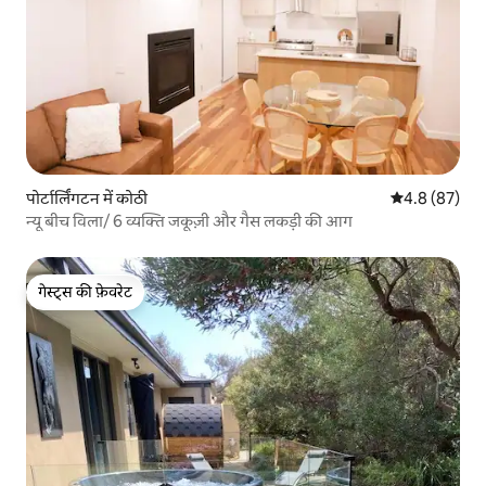
पोर्टार्लिंगटन में कोठी
औसत रेटिंग 5 में
4.8 (87)
न्यू बीच विला/ 6 व्यक्ति जकूज़ी और गैस लकड़ी की आग
गेस्ट्स की फ़ेवरेट
गेस्ट्स की फ़ेवरेट