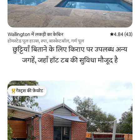
Wallington में लकड़ी का केबिन
औसत रेटिंग 5 में 
4.84 (43)
होमस्टेड पूल हाउस, स्पा, बास्केटबॉल, गर्म पूल
छुट्टियाँ बिताने के लिए किराए पर उपलब्ध अन्य
जगहें, जहाँ हॉट टब की सुविधा मौजूद है
गेस्ट्स की फ़ेवरेट
गेस्ट्स का टॉप फ़ेवरेट