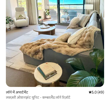
लॉर्न में अपार्टमेंट
औसत रेटिंग 5 में
5.0 (49)
लक्ज़री ओशनफ़्रंट यूनिट - कम्बरलैंड लॉर्न रिज़ॉर्ट