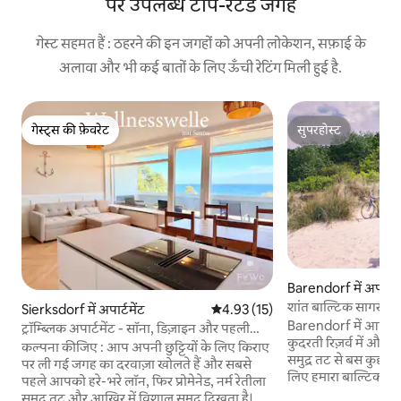
पर उपलब्ध टॉप-रेटेड जगहें
गेस्ट सहमत हैं : ठहरने की इन जगहों को अपनी लोकेशन, सफ़ाई के
अलावा और भी कई बातों के लिए ऊँची रेटिंग मिली हुई है.
गेस्ट्स की फ़ेवरेट
सुपरहोस्ट
गेस्ट्स की फ़ेवरेट
सुपरहोस्ट
Barendorf में अपार्टमे
शांत बाल्टिक सागर अपा
Sierksdorf में अपार्टमेंट
औसत रेटिंग 5 में से 4.93, 15 समीक्षाएँ
4.93 (15)
कुदरत
Barendorf में आपका गर्म
ट्रॉम्ब्लिक अपार्टमेंट - सॉना, डिज़ाइन और पहली
कुदरती रिज़र्व में और ब
पंक्ति
कल्पना कीजिए : आप अपनी छुट्टियों के लिए किराए
समुद्र तट से बस कुछ ही
पर ली गई जगह का दरवाज़ा खोलते हैं और सबसे
लिए हमारा बाल्टिक साग
पहले आपको हरे-भरे लॉन, फिर प्रोमेनेड, नर्म रेतीला
6 तक)। विशाल सॉना वाले इन - हाउस स्विमिंग पूल
समुद्र तट और आखिर में विशाल समुद्र दिखता है। न