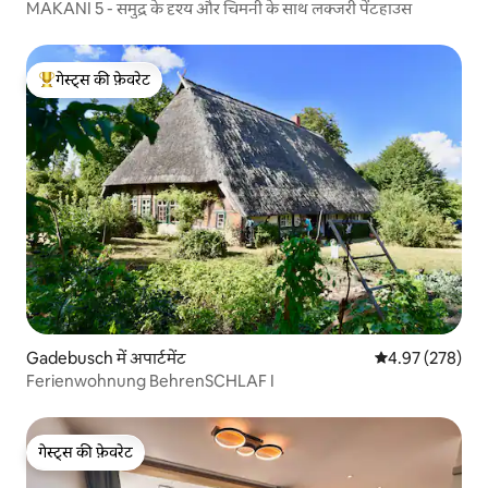
MAKANI 5 - समुद्र के दृश्य और चिमनी के साथ लक्जरी पेंटहाउस
गेस्ट्स की फ़ेवरेट
गेस्ट्स का टॉप फ़ेवरेट
Gadebusch में अपार्टमेंट
औसत रेटिंग 5 में स
4.97 (278)
Ferienwohnung BehrenSCHLAF I
गेस्ट्स की फ़ेवरेट
गेस्ट्स की फ़ेवरेट