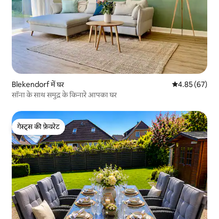
Blekendorf में घर
औसत रेटिंग 5 में 
4.85 (67)
सॉना के साथ समुद्र के किनारे आपका घर
गेस्ट्स की फ़ेवरेट
गेस्ट्स की फ़ेवरेट