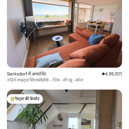
Sierksdorf में अपार्टमेंट
औसत रेटिंग 5 में 
4.95 (57)
नॉर्दर्न लाइट्स सिएर्क्सडॉर्फ़ - टेरेस - सी व्यू - सॉना
गेस्ट्स की फ़ेवरेट
गेस्ट्स का टॉप फ़ेवरेट