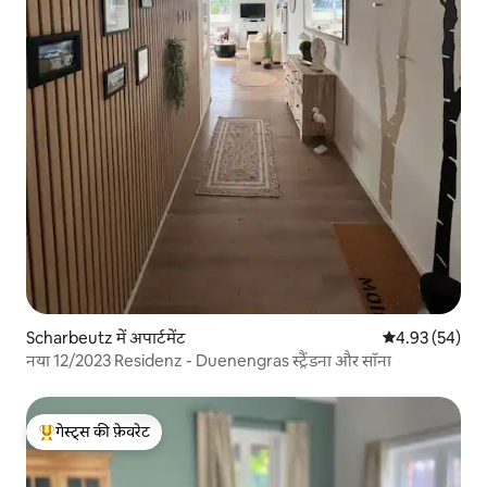
Scharbeutz में अपार्टमेंट
औसत रेटिंग 5 में 
4.93 (54)
नया 12/2023 Residenz - Duenengras स्ट्रैंडना और सॉना
गेस्ट्स की फ़ेवरेट
गेस्ट्स का टॉप फ़ेवरेट