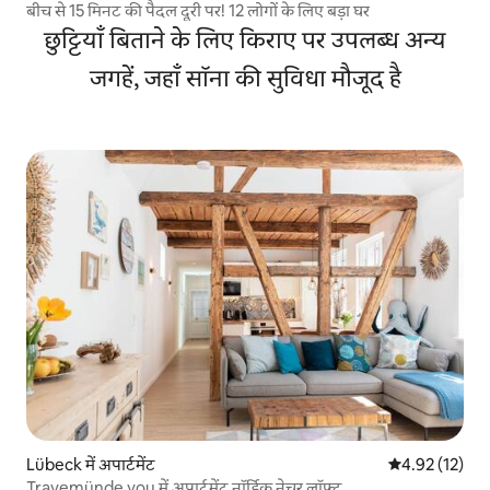
बीच से 15 मिनट की पैदल दूरी पर! 12 लोगों के लिए बड़ा घर
छुट्टियाँ बिताने के लिए किराए पर उपलब्ध अन्य
जगहें, जहाँ सॉना की सुविधा मौजूद है
Lübeck में अपार्टमेंट
औसत रेटिंग 5 में 
4.92 (12)
Travemünde you में अपार्टमेंट नॉर्डिक नेचर लॉफ़्ट