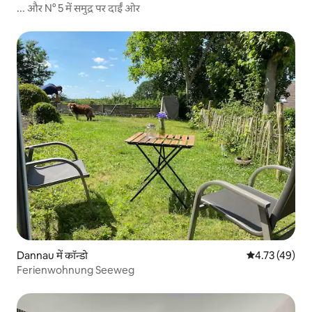
... और N° 5 में समुद्र पर दाईं ओर
Dannau में कॉन्डो
औसत रेटिंग 5 में 
4.73 (49)
Ferienwohnung Seeweg