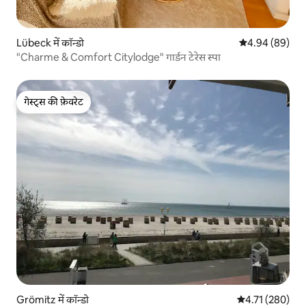
Lübeck में कॉन्डो
औसत रेटिंग 5 में 
4.94 (89)
"Charme & Comfort Citylodge" गार्डन टेरेस स्पा
गेस्ट्स की फ़ेवरेट
गेस्ट्स की फ़ेवरेट
Grömitz में कॉन्डो
औसत रेटिंग 5 में स
4.71 (280)