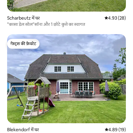
Scharbeutz में घर
औसत रेटिंग 5 में 
4.93 (28)
"कासा डेल सोल"सॉना और 1 छोटे कुत्ते का स्वागत
गेस्ट्स की फ़ेवरेट
गेस्ट्स की फ़ेवरेट
Blekendorf में घर
औसत रेटिंग 5 में 
4.89 (19)