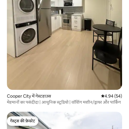
Cooper City में गेस्टहाउस
औसत रेटिंग 5 में 
4.94 (54)
मेहमानों का पसंदीदा | आधुनिक स्टूडियो | वॉशिंग मशीन/ड्रायर और पार्किंग
गेस्ट्स की फ़ेवरेट
गेस्ट्स की फ़ेवरेट