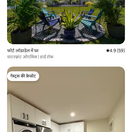
फोर्ट लॉडरडेल में घर
औसत रेटिंग 5 में
4.9 (59)
वाटरफ़्रंट ओएसिस | हार्ड रॉक
गेस्ट्स की फ़ेवरेट
गेस्ट्स की फ़ेवरेट