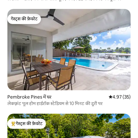
गेस्ट्स की फ़ेवरेट
गेस्ट्स की फ़ेवरेट
Pembroke Pines में घर
औसत रेटिंग 5 में 
4.97 (35)
लेकफ़्रंट पूल होम हार्डरॉक स्टेडियम से 10 मिनट की दूरी पर
गेस्ट्स की फ़ेवरेट
गेस्ट्स का टॉप फ़ेवरेट