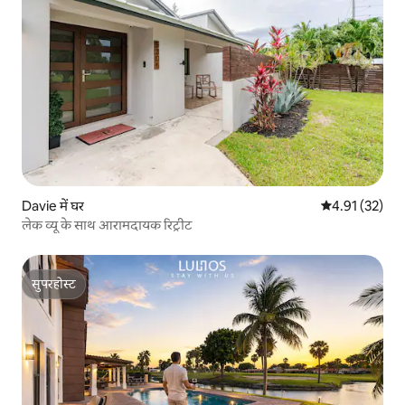
Davie में घर
औसत रेटिंग 5 में 
4.91 (32)
लेक व्यू के साथ आरामदायक रिट्रीट
सुपरहोस्ट
सुपरहोस्ट