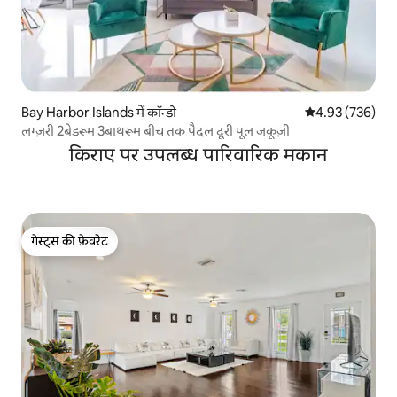
Bay Harbor Islands में कॉन्डो
औसत रेटिंग 5 में स
4.93 (736)
लग्ज़री 2बेडरूम 3बाथरूम बीच तक पैदल दूरी पूल जकूज़ी
किराए पर उपलब्ध पारिवारिक मकान
गेस्ट्स की फ़ेवरेट
गेस्ट्स की फ़ेवरेट