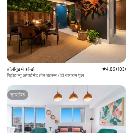
हॉलीवुड में कॉन्डो
औसत रेटिंग 5 में स
4.86 (103)
रिट्रीट न्यू अपार्टमेंट तीन बेडरूम / दो बाथरूम पूल
सुपरहोस्ट
सुपरहोस्ट