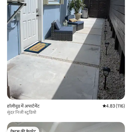
हॉलीवुड में अपार्टमेंट
औसत रेटिंग 5 में स
4.83 (116)
सुंदर निजी स्टूडियो
गेस्ट्स की फ़ेवरेट