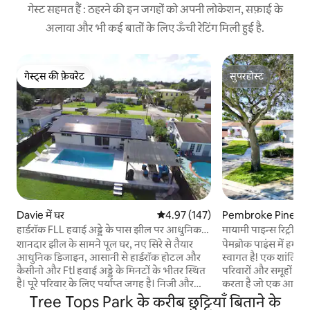
गेस्ट सहमत हैं : ठहरने की इन जगहों को अपनी लोकेशन, सफ़ाई के
अलावा और भी कई बातों के लिए ऊँची रेटिंग मिली हुई है.
गेस्ट्स की फ़ेवरेट
सुपरहोस्ट
गेस्ट्स की फ़ेवरेट
सुपरहोस्ट
Davie में घर
औसत रेटिंग 5 में से 4.97, 147 समीक्षाएँ
4.97 (147)
Pembroke Pines में
हार्डरॉक FLL हवाई अड्डे के पास झील पर आधुनिक
मायामी पाइन्स रिट्रीट, 
पूल वाला घर
शानदार झील के सामने पूल घर, नए सिरे से तैयार
पेमब्रोक पाइंस में हमा
आधुनिक डिजाइन, आसानी से हार्डरॉक होटल और
स्वागत है! एक शांतिपूर्
कैसीनो और Ftl हवाई अड्डे के मिनटों के भीतर स्थित
परिवारों और समूहों के
है। पूरे परिवार के लिए पर्याप्त जगह है। निजी और
करता है जो एक आरामदा
शांत। पूल से बैठें और सुंदर फ्लोरिडा सूर्यास्त देखें या
3 - बेडरूम और 2 - ब
Tree Tops Park के करीब छुट्टियाँ बिताने के
प्रसिद्ध फीट के लिए पूर्व 15 मिनट के लिए पूर्व की
निजी ओएसिस को देखें,