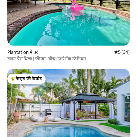
Plantation में घर
औसत रेटिंग 5 
5 (34)
स्वान ग्रेस विला | फीफा l बीच |हार्ड रॉक स्टेडियम
गेस्ट्स की फ़ेवरेट
गेस्ट्स का टॉप फ़ेवरेट