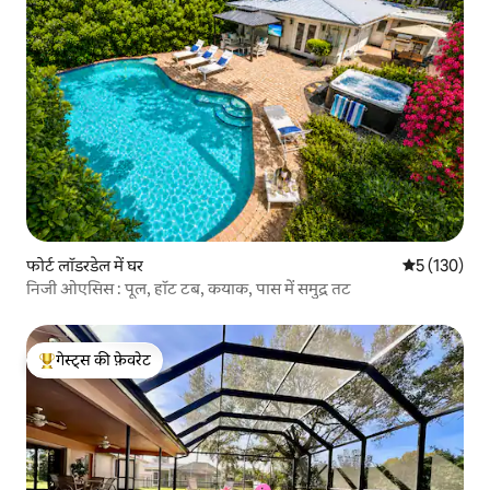
फोर्ट लॉडरडेल में घर
औसत रेटिंग 5 म
5 (130)
निजी ओएसिस : पूल, हॉट टब, कयाक, पास में समुद्र तट
गेस्ट्स की फ़ेवरेट
गेस्ट्स का टॉप फ़ेवरेट