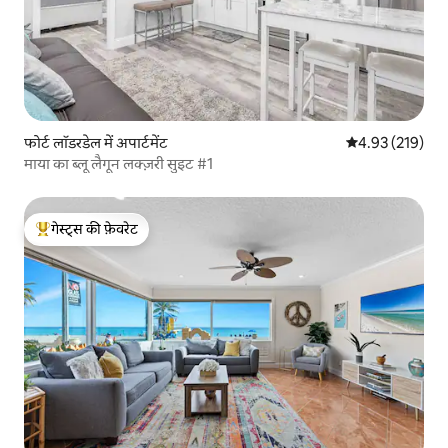
फोर्ट लॉडरडेल में अपार्टमेंट
औसत रेटिंग 5 में स
4.93 (219)
माया का ब्लू लैगून लक्ज़री सुइट #1
गेस्ट्स की फ़ेवरेट
गेस्ट्स का टॉप फ़ेवरेट