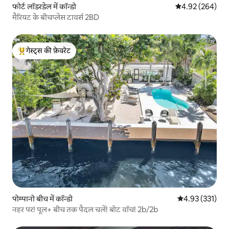
फोर्ट लॉडरडेल में कॉन्डो
औसत रेटिंग 5 में स
4.92 (264)
मैरियट के बीचप्लेस टावर्स 2BD
गेस्ट्स की फ़ेवरेट
गेस्ट्स का टॉप फ़ेवरेट
पोम्पानो बीच में कॉन्डो
औसत रेटिंग 5 में स
4.93 (331)
नहर पर! पूल+ बीच तक पैदल चलें! बोट वॉच! 2b/2b