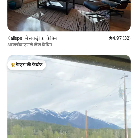
Kalispell में लकड़ी का केबिन
औसत रेटिंग 5 में 
4.97 (32)
आकर्षक एशले लेक केबिन
गेस्ट्स की फ़ेवरेट
गेस्ट्स का टॉप फ़ेवरेट