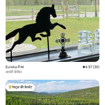
Eureka में घर
औसत रेटिंग 5 में 
4.97 (30)
काफ़ी केबिन
गेस्ट्स की फ़ेवरेट
गेस्ट्स का टॉप फ़ेवरेट