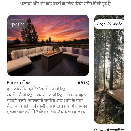
अलावा और भी कई बातों के लिए ऊँची रेटिंग मिली हुई है.
सुपरहोस्ट
गेस्ट्स की फ़ेवरेट
सुपरहोस्ट
गेस्ट्स की फ़ेवरेट
Eureka में घर
औसत रेटिंग 5 में से 5, 3 समीक्षाएँ
5 (3)
हॉट टब और नज़ारे : 'सनसेट वैली रिट्रीट'
सनसेट वैली रिट्रीट सनसेट वैली रिट्रीट में मनमोहक
पहाड़ी नज़ारे, चमचमाते सूर्यास्त और आग के पास
बैठकर बिताई जाने वाली आरामदायक शामें आपका
इंतज़ार कर रही हैं। 2 बेडरूम और 2 बाथरूम वाला यह
आकर्षक गेस्ट हाउस मोंटाना में आराम से रहने के
लिए डिज़ाइन किया गया है। इसमें एक निजी हॉट टब,
सुसज्जित डेक, लकड़ी जलाने वाला फ़ायर पिट और
Olney में लकड़ी का क