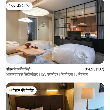
गेस्ट्स की फ़ेवरेट
गेस्ट्स की फ़ेवरेट
वांड्सबेक में कॉन्डो
औसत रेटिंग 5 में स
4.93 (107)
आरामदायक सिटीलोफ़्ट | 125 वर्गमीटर | निजी छत | 7 मेहमान
गेस्ट्स की फ़ेवरेट
गेस्ट्स का टॉप फ़ेवरेट