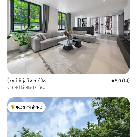
हैम्बर्ग-मिट्टे में अपार्टमेंट
औसत रेटिंग 5 मे
5.0 (14)
लक्ज़री डिज़ाइन लॉफ़्ट
गेस्ट्स की फ़ेवरेट
गेस्ट्स का टॉप फ़ेवरेट