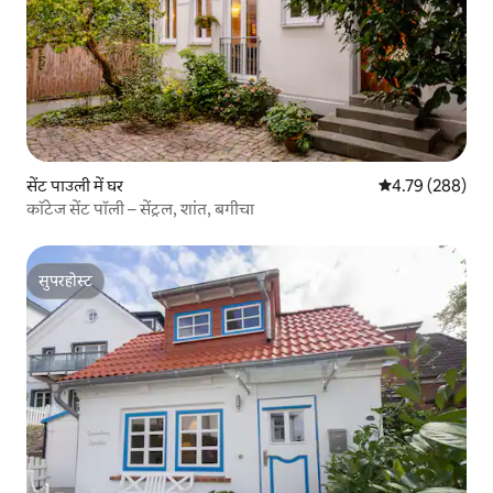
सेंट पाउली में घर
औसत रेटिंग 5 में स
4.79 (288)
कॉटेज सेंट पॉली – सेंट्रल, शांत, बगीचा
सुपरहोस्ट
सुपरहोस्ट