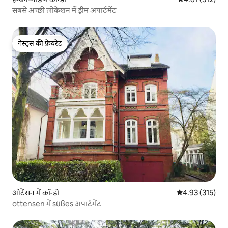
सबसे अच्छी लोकेशन में ड्रीम अपार्टमेंट
गेस्ट्स की फ़ेवरेट
गेस्ट्स की फ़ेवरेट
ओटेंसन में कॉन्डो
औसत रेटिंग 5 में स
4.93 (315)
ottensen में süßes अपार्टमेंट