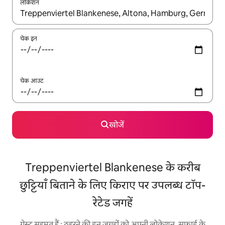
लोकेशन
नतीजों के उपलब्ध होने पर, अप और डाउन 'ऐरो की' का इस्तेमाल करके नेविगेट करें
चेक इन
चेक आउट
खोजें
Treppenviertel Blankenese के करीब
छुट्टियाँ बिताने के लिए किराए पर उपलब्ध टॉप-
रेटेड जगहें
गेस्ट सहमत हैं : ठहरने की इन जगहों को अपनी लोकेशन, सफ़ाई के