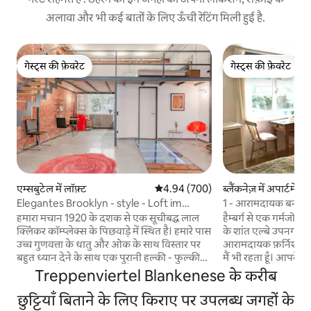
अलावा और भी कई बातों के लिए ऊँची रेटिंग मिली हुई है.
गेस्ट्स की फ़ेवरेट
गेस्ट्स की फ़ेवरेट
गेस्ट्स की फ़ेवरेट
गेस्ट्स की फ़ेवरेट
एम्सबुटेल में लॉफ़्ट
औसत रेटिंग 5 में से 4.94, 700 समीक्षाएँ
4.94 (700)
ब्लैंकनेज़ में अपार्टमेंट
Elegantes Brooklyn - style - Loft im
1 - आरामदायक बनी गुफ
Herzen Hamburgs
Blankenese/Iserb
हमारा मचान 1920 के दशक से एक सूचीबद्ध लाल
हैम्बर्ग से एक गर्मजोशी
क्लिंकर कॉम्प्लेक्स के पिछवाड़े में स्थित है। हमारे पास
के शांत एल्बे उपनगर में
उच्च गुणवत्ता के धातु और ओक के साथ विस्तार पर
आरामदायक फ़र्निश्ड बेसम
बहुत ध्यान देने के साथ एक पुरानी हल्की - फुल्की
मैं भी रहता हूँ। आपके क्ष
कार्यशाला है। हम प्रदान करते हैं: - 5 मीटर ऊंची छत
और अपना बाथरूम है, 
Treppenviertel Blankenese के करीब
- एक पूरी तरह से सुसज्जित खुली रसोई - रेन शॉवर के
आराम कर सकते हैं। यह
साथ एक आधुनिक बाथरूम - एक विशाल रहने की
छुट्टियाँ बिताने के लिए किराए पर उपलब्ध जगहों के
बिल्कुल सही है, जो श
जगह। गैलरी पर आरामदायक डबल बेड है। कृपया
करते हैं। कमरे को बड़े 