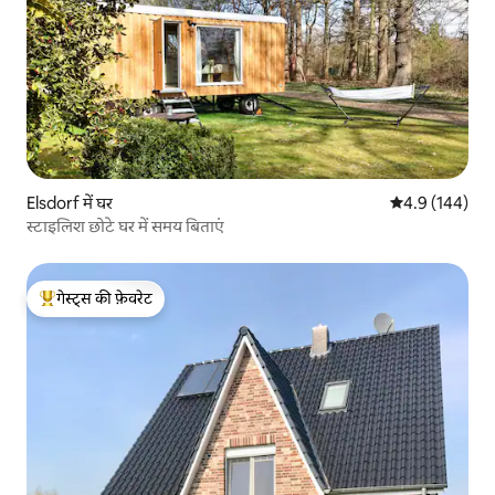
Elsdorf में घर
औसत रेटिंग 5 में 
4.9 (144)
स्टाइलिश छोटे घर में समय बिताएं
गेस्ट्स की फ़ेवरेट
गेस्ट्स का टॉप फ़ेवरेट