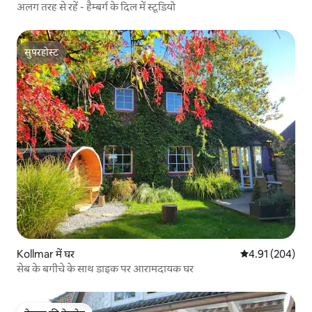
अलग तरह से रहें - हैम्बर्ग के दिल में स्टूडियो
सुपरहोस्ट
सुपरहोस्ट
Kollmar में घर
औसत रेटिंग 5 में स
4.91 (204)
सेब के बगीचे के साथ डाइक पर आरामदायक घर