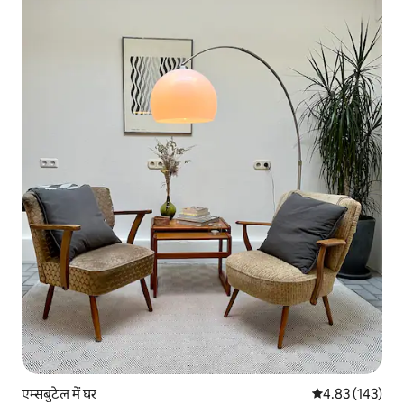
एम्सबुटेल में घर
औसत रेटिंग 5 में स
4.83 (143)