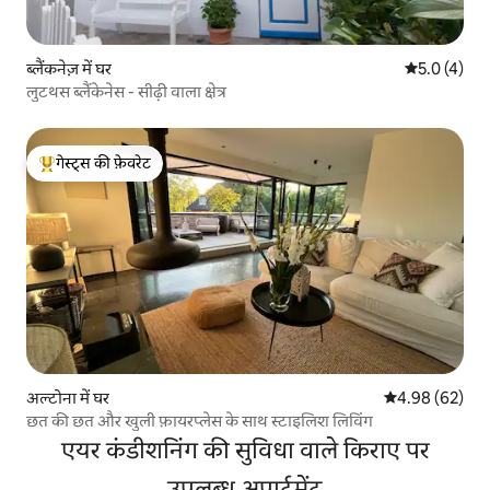
ब्लैंकनेज़ में घर
औसत रेटिंग 5 म
5.0 (4)
लुटथस ब्लैंकेनेस - सीढ़ी वाला क्षेत्र
गेस्ट्स की फ़ेवरेट
गेस्ट्स का टॉप फ़ेवरेट
अल्टोना में घर
औसत रेटिंग 5 में 
4.98 (62)
छत की छत और खुली फ़ायरप्लेस के साथ स्टाइलिश लिविंग
एयर कंडीशनिंग की सुविधा वाले किराए पर
उपलब्ध अपार्टमेंट