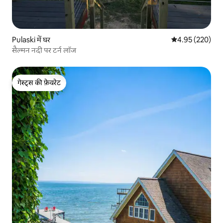
Pulaski में घर
औसत रेटिंग 5 में स
4.95 (220)
सैल्मन नदी पर टर्न लॉज
गेस्ट्स की फ़ेवरेट
गेस्ट्स की फ़ेवरेट