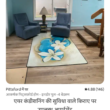
Pittsford में घर
औसत रेटिंग 5 में स
4.88 (146)
आकर्षक पिट्सफ़ोर्ड होम - इनडोर पूल -4 बेडरूम
एयर कंडीशनिंग की सुविधा वाले किराए पर
उपलब्ध अपार्टमेंट