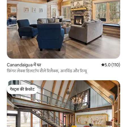
Canandaigua में घर
औसत रेटिंग 5 में
5.0 (110)
फ़िंगर लेक्स हिलटॉप शैले रिलैक्स, अनविंड और रिन्यू
गेस्ट्स की फ़ेवरेट
गेस्ट्स की फ़ेवरेट