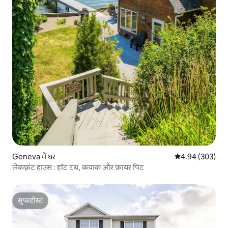
Geneva में घर
औसत रेटिंग 5 में स
4.94 (303)
लेकफ़्रंट हाउस : हॉट टब, कयाक और फ़ायर पिट
सुपरहोस्ट
सुपरहोस्ट