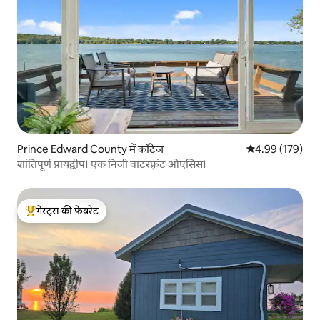
Prince Edward County में कॉटेज
औसत रेटिंग 5 में स
4.99 (179)
शांतिपूर्ण प्रायद्वीप। एक निजी वाटरफ़्रंट ओएसिस।
गेस्ट्स की फ़ेवरेट
गेस्ट्स का टॉप फ़ेवरेट