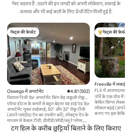
गेस्ट सहमत हैं : ठहरने की इन जगहों को अपनी लोकेशन, सफ़ाई के
अलावा और भी कई बातों के लिए ऊँची रेटिंग मिली हुई है.
गेस्ट्स की फ़ेवरेट
गेस्ट्स की फ़ेवरेट
गेस्ट्स की फ़ेवरेट
गेस्ट्स का टॉप फ़ेवरेट
Freeville में लकड़ी क
FLX में आरामदायक केबिन
Oswego में अपार्टमेंट
औसत रेटिंग 5 में से 4.81, 502 समीक्षाएँ
4.81 (502)
टब
नॉर्वे के एक ग्रोव में 
विशाल निजी 1br अपार्टमेंट किंग बेड जकूज़ी रोकू
केबिन फ़िंगर लेक्स के 
टीवी
एरिया होटल के कमरों से बहुत बेहतर यह हाई एंड 1br
लोकल बढ़ई (अपने कुत्ते
अपार्टमेंट मुफ़्त वाईफ़ाई, 50" और 32" रोकू टीवी
बनाए गए इस केबिन म
(अपने पसंदीदा ऐप का उपयोग करें), स्पेक्ट्रम ऐप के
आकर्षक व्यवस्था है कि
माध्यम से केबल टीवी, डीवीडी/सीडी/ब्लू रे प्लेयर,
अनुभव को खास बना सकता
बिडेट, वॉशर ड्रायर कॉम्बो, जकूज़ी टब, लैस किचन से
टग हिल के करीब छुट्टियाँ बिताने के लिए किराए
पर) तक पैदल जाएँ, गैस ग
लैस है। बेडरूम w अब तक का सबसे अच्छा किंग बेड,