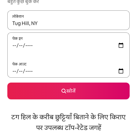
बहुत कुछ बुक करें
लोकेशन
नतीजों के उपलब्ध होने पर, अप और डाउन 'ऐरो की' का इस्तेमाल करके नेविगेट करें
चेक इन
चेक आउट
खोजें
टग हिल के करीब छुट्टियाँ बिताने के लिए किराए
पर उपलब्ध टॉप-रेटेड जगहें