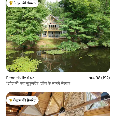
गेस्ट्स की फ़ेवरेट
गेस्ट्स का टॉप फ़ेवरेट
Pennellville में घर
औसत रेटिंग 5 में स
4.98 (192)
"झील में" एक सुकूनदेह, झील के सामने सैरगाह
गेस्ट्स की फ़ेवरेट
गेस्ट्स का टॉप फ़ेवरेट