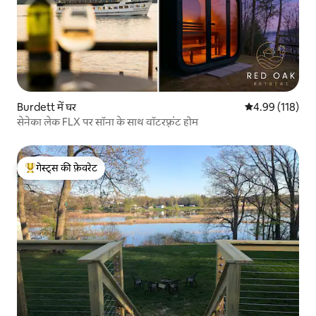
Burdett में घर
औसत रेटिंग 5 में स
4.99 (118)
सेनेका लेक FLX पर सॉना के साथ वॉटरफ़्रंट होम
गेस्ट्स की फ़ेवरेट
गेस्ट्स का टॉप फ़ेवरेट