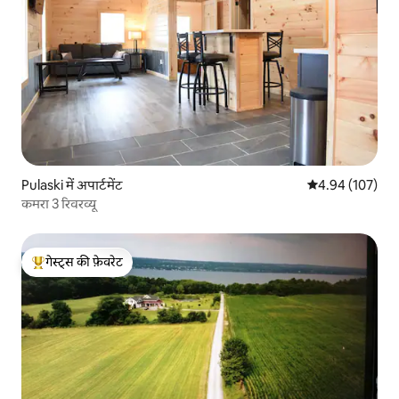
Pulaski में अपार्टमेंट
औसत रेटिंग 5 में स
4.94 (107)
कमरा 3 रिवरव्यू
गेस्ट्स की फ़ेवरेट
गेस्ट्स का टॉप फ़ेवरेट