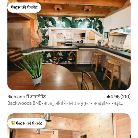
गेस्ट्स की फ़ेवरेट
गेस्ट्स की फ़ेवरेट
Richland में अपार्टमेंट
औसत रेटिंग 5 में स
4.95 (210)
Backwoods BNB•पालतू जीवों के लिए अनुकूल• पगडंडी पर •बड़ी
पार्किंग
गेस्ट्स की फ़ेवरेट
गेस्ट्स का टॉप फ़ेवरेट