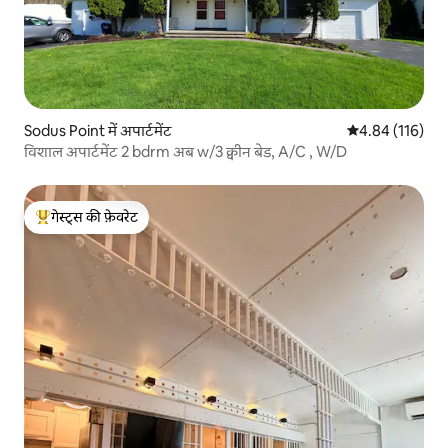
Sodus Point में अपार्टमेंट
औसत रेटिंग 5 में स
4.84 (116)
विशाल अपार्टमेंट 2 bdrm अब w/3 क्वीन बेड, A/C , W/D
गेस्ट्स की फ़ेवरेट
गेस्ट्स का टॉप फ़ेवरेट