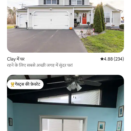
Clay में घर
औसत रेटिंग 5 में स
4.88 (234)
रहने के लिए सबसे अच्छी जगह में सुंदर घर!
गेस्ट्स की फ़ेवरेट
गेस्ट्स का टॉप फ़ेवरेट