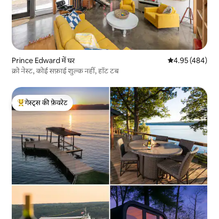
Prince Edward में घर
औसत रेटिंग 5 में स
4.95 (484)
क्रो नेस्ट, कोई सफ़ाई शुल्क नहीं, हॉट टब
गेस्ट्स की फ़ेवरेट
गेस्ट्स का टॉप फ़ेवरेट