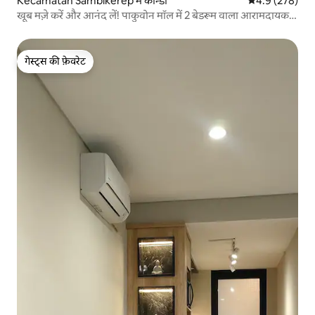
Kecamatan Sambikerep में कॉन्डो
औसत रेटिंग 5 में 
4.9 (278)
खूब मज़े करें और आनंद लें! पाकुवोन मॉल में 2 बेडरूम वाला आरामदायक
अपार्टमेंट
गेस्ट्स की फ़ेवरेट
गेस्ट्स की फ़ेवरेट