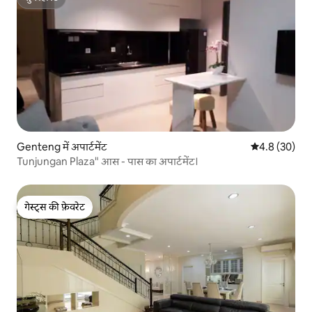
सुपरहोस्ट
Genteng में अपार्टमेंट
औसत रेटिंग 5 में
4.8 (30)
Tunjungan Plaza" आस - पास का अपार्टमेंट।
गेस्ट्स की फ़ेवरेट
गेस्ट्स की फ़ेवरेट