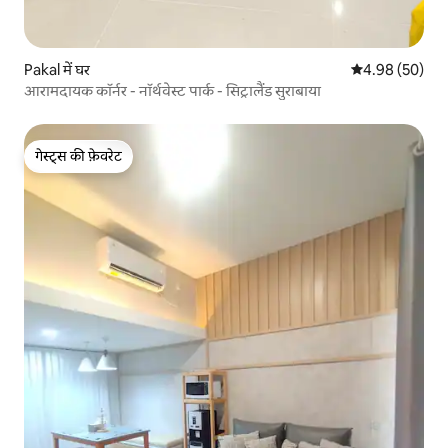
Pakal में घर
औसत रेटिंग 5 में 
4.98 (50)
आरामदायक कॉर्नर - नॉर्थवेस्ट पार्क - सिट्रालैंड सुराबाया
गेस्ट्स की फ़ेवरेट
गेस्ट्स की फ़ेवरेट