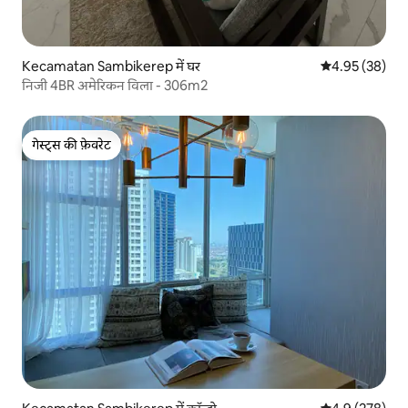
Kecamatan Sambikerep में घर
औसत रेटिंग 5 में 
4.95 (38)
निजी 4BR अमेरिकन विला - 306m2
गेस्ट्स की फ़ेवरेट
गेस्ट्स की फ़ेवरेट