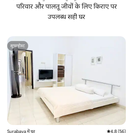
परिवार और पालतू जीवों के लिए किराए पर
उपलब्ध सही घर
सुपरहोस्ट
सुपरहोस्ट
Surabaya में घर
औसत रेटिंग 5 में
4.8 (56)