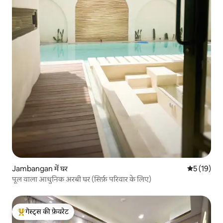
Jambangan में घर
औसत रेटिंग 5 
5 (19)
पूल वाला आधुनिक अरबी घर (सिर्फ़ परिवार के लिए)
गेस्ट्स की फ़ेवरेट
गेस्ट्स का टॉप फ़ेवरेट