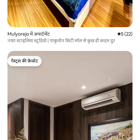
Mulyorejo में अपार्टमेंट
औसत रेटिंग 5 
5 (22)
नया! स्टाइलिश स्टूडियो | पाकुवोन सिटी मॉल से कुछ ही कदम दूर
गेस्ट्स की फ़ेवरेट
गेस्ट्स की फ़ेवरेट