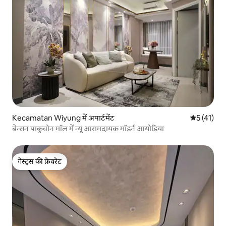
Kecamatan Wiyung में अपार्टमेंट
औसत रेटिंग 5 
5 (41)
बेन्सन पाकुवोन मॉल में न्यू आरामदायक मॉडर्न आयोडिया
गेस्ट्स की फ़ेवरेट
गेस्ट्स की फ़ेवरेट