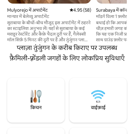
Mulyorejo में अपार्टमेंट
औसत रेटिंग 5 में से 4.95, 58 समीक्षाएँ
4.95 (58)
Surabaya में कॉन्डो
मान्यार में बेलेव्यू अपार्टमेंट
मॉडर्न विला 1 फ़्लोर द र
सुराबाया के बीचों-बीच मौजूद इस अपार्टमेंट में ठहरने
बधाई हो कि आपको एक छ
का स्टाइलिश अनुभव लें। यहाँ से सुराबाया के कई
चीज़ हमारी जगह को अस
मशहूर रेस्टोरेंट और कैफ़े पैदल दूरी पर हैं, गैलेक्सी
कि यह एक निजी प्रवेश 
मॉल सिर्फ़ 5 मिनट की दूरी पर है और तुंजुंगन प्लाज़ा
साथ ग्राउंड फ़्लोर पर स्थित है। हमारी यूनिट 2 BR
15 मिनट की दूरी पर है यह अपार्टमेंट सुराबाया की
कॉन्डो है, जिसे हाइलाइट
प्लाज़ा तुंजुंगन के करीब किराए पर उपलब्ध
शीर्ष यूनिवर्सिटीज़, जैसे कि ITS (10 मिनट) और
एक्सेस दिया गया है - ग्र
UNAIR (7 मिनट) के भी बहुत करीब है। यहाँ पूरी
फ़ैमिली-फ़्रेंडली जगहों के लिए लोकप्रिय सुविधाएँ
की ज़रूरत नहीं है - प्रव
तरह से काँच की खिड़कियाँ लगी हुई हैं, जिनसे आप
है - गोजेक/ ग्रैब यूनि
शहर की खूबसूरत रोशनी और शानदार सूर्यास्त का
हैं - यूनिट के ठीक बाहर
मज़ा ले सकते हैं। आप मुफ़्त में शानदार सुविधाओं का
बेसमेंट) - जिम और खेल
भी मज़ा ले सकते हैं, जिनमें ओलंपिक साइज़ वाला
दूरी पर - बार्बेक्यू क्षेत्
इनफ़िनिटी स्विमिंग पूल, जॉगिंग ट्रैक और जिम
25 मीटर की दूरी पर
शामिल हैं
किचन
वाईफ़ाई