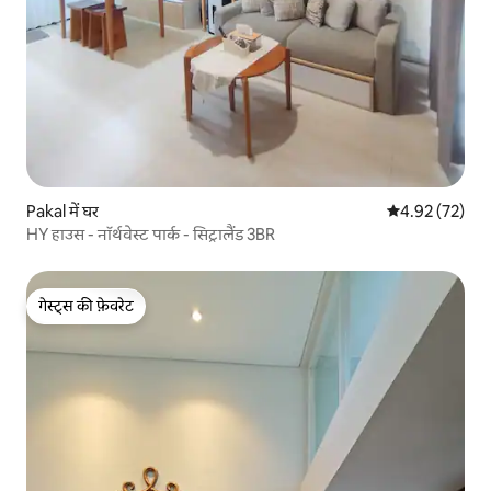
Pakal में घर
औसत रेटिंग 5 में 
4.92 (72)
HY हाउस - नॉर्थवेस्ट पार्क - सिट्रालैंड 3BR
गेस्ट्स की फ़ेवरेट
गेस्ट्स की फ़ेवरेट