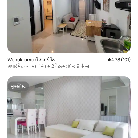
Wonokromo में अपार्टमेंट
औसत रेटिंग 5 में स
4.78 (101)
अपार्टमेंट क्लास्का निवास 2 बेडरूम: फ़िट 9 पैक्स
सुपरहोस्ट
सुपरहोस्ट