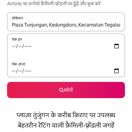
Airbnb पर अनोखे फ़ैमिली-फ़्रेंडली घर ढूँढ़ें और बुक करें
लोकेशन
नतीजों के उपलब्ध होने पर, अप और डाउन 'ऐरो की' का इस्तेमाल करके नेविगेट करें
चेक इन
चेक आउट
खोजें
प्लाज़ा तुंजुंगन के करीब किराए पर उपलब्ध
बेहतरीन रेटिंग वाली फ़ैमिली-फ़्रेंडली जगहें