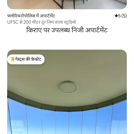
फ्लोरियनोपोलिस में अपार्टमेंट
औसत रेटिंग 5
5 (5)
UFSC से 200 मीटर दूर जिम वाला स्टूडियो
किराए पर उपलब्ध निजी अपार्टमेंट
गेस्ट्स की फ़ेवरेट
गेस्ट्स का टॉप फ़ेवरेट