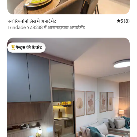
फ्लोरियनोपोलिस में अपार्टमेंट
औसत रेटिंग 5
5 (8)
Trindade YZ8238 में आरामदायक अपार्टमेंट
गेस्ट्स की फ़ेवरेट
गेस्ट्स का टॉप फ़ेवरेट