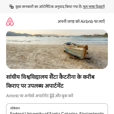
इसे
कुछ जानकारी का ऑटोमैटिक अनुवाद किया गया है। 
मूल भाषा दिखाएँ
छोड़कर
सीधा
कॉन्टेंट
अपनी जगह को Airbnb पर लाएँ
पर
जाएँ
सांघीय विश्वविद्यालय सैंटा कैटरीना के करीब
किराए पर उपलब्ध अपार्टमेंट
Airbnb पर अनोखे अपार्टमेंट ढूँढ़ें और बुक करें
लोकेशन
नतीजों के उपलब्ध होने पर, अप और डाउन 'ऐरो की' का इस्तेमाल करके नेविगेट करें