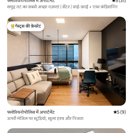
फ्लोरियनोपोलिस में अपार्टमेंट
औसत रेटिंग 5 
5 (31)
समुद्र तट का सबसे अच्छा नज़ारा! | सेंटर | वाई-फ़ाई + एयर कंडिशनिंग
गेस्ट्स की फ़ेवरेट
गेस्ट्स का टॉप फ़ेवरेट
फ्लोरियनोपोलिस में अपार्टमेंट
औसत रेटिंग 5
5 (9)
ऊपरी मंजिल पर स्टूडियो, खुला दृश्य और निजता