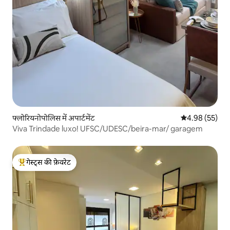
फ्लोरियनोपोलिस में अपार्टमेंट
औसत रेटिंग 5 में 
4.98 (55)
Viva Trindade luxo! UFSC/UDESC/beira-mar/ garagem
गेस्ट्स की फ़ेवरेट
गेस्ट्स का टॉप फ़ेवरेट