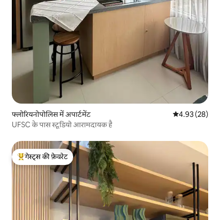
फ्लोरियनोपोलिस में अपार्टमेंट
औसत रेटिंग 5 में 
4.93 (28)
UFSC के पास स्टूडियो आरामदायक है
गेस्ट्स की फ़ेवरेट
गेस्ट्स का टॉप फ़ेवरेट