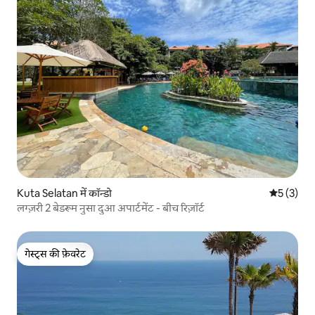
Kuta Selatan में कॉन्डो
औसत रेटिंग 5
5 (3)
लग्ज़री 2 बेडरूम नुसा दुआ अपार्टमेंट - बीच रिज़ॉर्ट
गेस्ट्स की फ़ेवरेट
गेस्ट्स की फ़ेवरेट