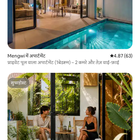
Mengwi में अपार्टमेंट
औसत रेटिंग 5 में 
4.87 (63)
प्राइवेट पूल वाला अपार्टमेंट (1बेडरूम) – 2 कमरे और तेज़ वाई-फ़ाई
सुपरहोस्ट
सुपरहोस्ट