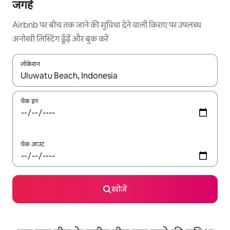
जगहें
Airbnb पर बीच तक जाने की सुविधा देने वाली किराए पर उपलब्ध
अनोखी लिस्टिंग ढूँढ़ें और बुक करें
लोकेशन
नतीजों के उपलब्ध होने पर, अप और डाउन 'ऐरो की' का इस्तेमाल करके नेविगेट करें
चेक इन
चेक आउट
खोजें