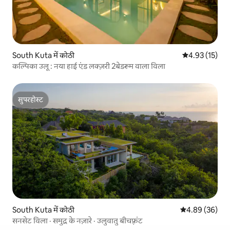
South Kuta में कोठी
औसत रेटिंग 5 में 
4.93 (15)
कल्पिका उलू : नया हाई एंड लक्ज़री 2बेडरूम वाला विला
सुपरहोस्ट
सुपरहोस्ट
South Kuta में कोठी
औसत रेटिंग 5 में 
4.89 (36)
सनसेट विला · समुद्र के नज़ारे · उलुवातु बीचफ़्रंट