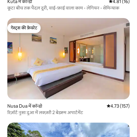
Kuta में कॉन्डो
औसत रेटिंग 5 में 
4.81 (16)
कूटा बीच तक पैदल दूरी, वाई-फ़ाई वाला काम - लेगियन - सेमिन्याक
गेस्ट्स की फ़ेवरेट
गेस्ट्स की फ़ेवरेट
Nusa Dua में कॉन्डो
औसत रेटिंग 5 में स
4.73 (157)
रिज़ॉर्ट नुसा दुआ में लक्ज़री 2 बेडरूम अपार्टमेंट