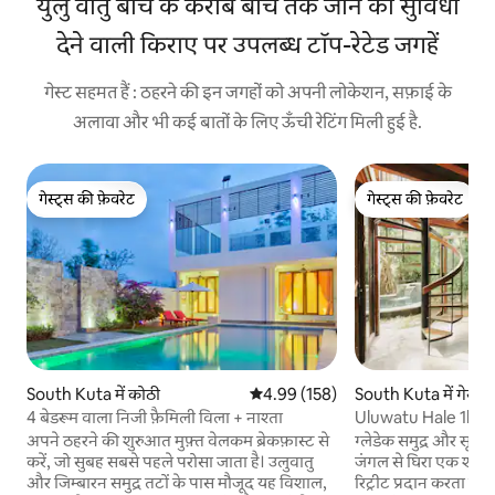
युलु वातु बीच के करीब बीच तक जाने की सुविधा
देने वाली किराए पर उपलब्ध टॉप-रेटेड जगहें
गेस्ट सहमत हैं : ठहरने की इन जगहों को अपनी लोकेशन, सफ़ाई के
अलावा और भी कई बातों के लिए ऊँची रेटिंग मिली हुई है.
गेस्ट्स की फ़ेवरेट
गेस्ट्स की फ़ेवरेट
गेस्ट्स की फ़ेवरेट
गेस्ट्स की फ़ेवरेट
South Kuta में कोठी
औसत रेटिंग 5 में से 4.99, 158 समीक्षाएँ
4.99 (158)
South Kuta में गेस्ट
4 बेडरूम वाला निजी फ़ैमिली विला + नाश्ता
Uluwatu Hale 1bd Ocean व्य
लिए कुछ कदम
अपने ठहरने की शुरुआत मुफ़्त वेलकम ब्रेकफ़ास्ट से
ग्लेडेक समुद्र और सूर्यास्
करें, जो सुबह सबसे पहले परोसा जाता है। उलुवातु
जंगल से घिरा एक शांत
और जिम्बारन समुद्र तटों के पास मौजूद यह विशाल,
रिट्रीट प्रदान करता है।