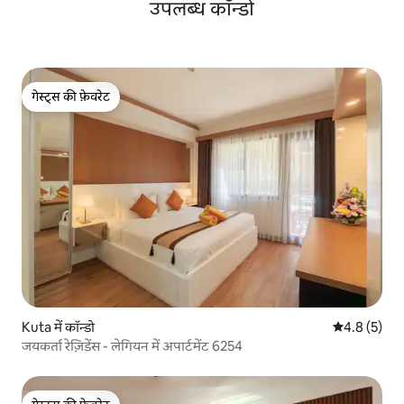
उपलब्ध कॉन्डो
गेस्ट्स की फ़ेवरेट
गेस्ट्स की फ़ेवरेट
Kuta में कॉन्डो
औसत रेटिंग 5 म
4.8 (5)
जयकर्ता रेज़िडेंस - लेगियन में अपार्टमेंट 6254