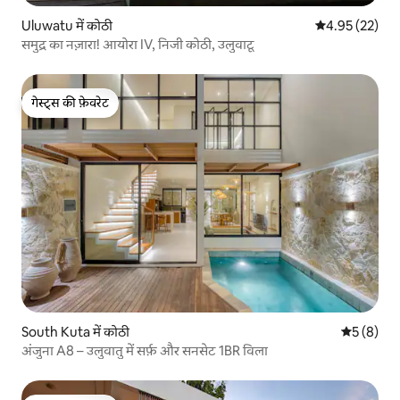
Uluwatu में कोठी
औसत रेटिंग 5 में 
4.95 (22)
समुद्र का नज़ारा! आयोरा IV, निजी कोठी, उलुवाटू
गेस्ट्स की फ़ेवरेट
गेस्ट्स की फ़ेवरेट
South Kuta में कोठी
औसत रेटिंग 5
5 (8)
अंजुना A8 – उलुवातु में सर्फ़ और सनसेट 1BR विला