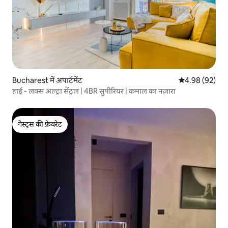
Bucharest में अपार्टमेंट
औसत रेटिंग 5 में 
4.98 (92)
हाई - लक्स अल्ट्रा सेंट्रल | 4BR सुपीरियर | कमाल का नज़ारा
गेस्ट्स की फ़ेवरेट
गेस्ट्स की फ़ेवरेट