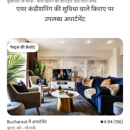
बुकारेस्ट के बीचों - बीच ठहरने की शानदार और शांत जगह
एयर कंडीशनिंग की सुविधा वाले किराए पर
उपलब्ध अपार्टमेंट
गेस्ट्स की फ़ेवरेट
गेस्ट्स की फ़ेवरेट
Bucharest में अपार्टमेंट
औसत रेटिंग 5 में स
4.94 (156)
कुल्ट·को - मोनार्क