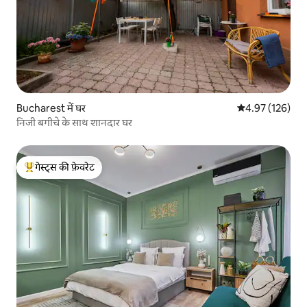
Bucharest में घर
औसत रेटिंग 5 में स
4.97 (126)
निजी बगीचे के साथ शानदार घर
गेस्ट्स की फ़ेवरेट
गेस्ट्स का टॉप फ़ेवरेट