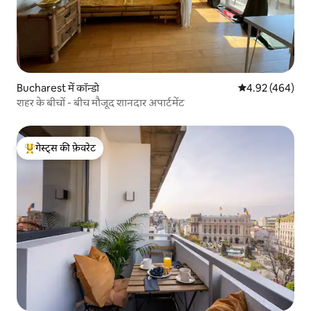
Bucharest में कॉन्डो
औसत रेटिंग 5 में स
4.92 (464)
शहर के बीचों - बीच मौजूद शानदार अपार्टमेंट
गेस्ट्स की फ़ेवरेट
गेस्ट्स का टॉप फ़ेवरेट