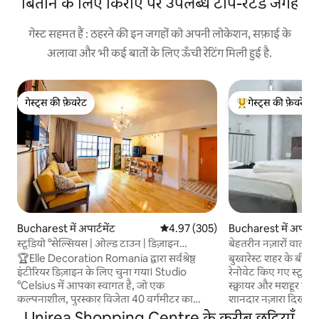
बिताने के लिए किराए पर उपलब्ध टॉप-रेटेड जगहें
गेस्ट सहमत हैं : ठहरने की इन जगहों को अपनी लोकेशन, सफ़ाई के
अलावा और भी कई बातों के लिए ऊँची रेटिंग मिली हुई है.
गेस्ट्स की फ़ेवरेट
गेस्ट्स की फ़ेवरेट
गेस्ट्स की फ़ेवरेट
गेस्ट्स का टॉप फ़ेवरेट
Bucharest में अपार्टमेंट
औसत रेटिंग 5 में से 4.97, 305 समीक्षाएँ
4.97 (305)
Bucharest में अपार्टमे
स्टूडियो °सेल्सियस | ओल्ड टाउन | डिज़ाइन
बेहतरीन नज़ारों वाला स
अपार्टमेंट
बीचों-बीच • BCA द्वारा
🏆Elle Decoration Romania द्वारा सर्वश्रेष्ठ
बुखारेस्ट शहर के बीचों
इंटीरियर डिज़ाइन के लिए चुना गया। Studio
रेनोवेट किए गए स्टूडियो म
°Celsius में आपका स्वागत है, जो एक
स्क्वायर और मशहूर इंट
कल्पनाशील, पुरस्कार विजेता 40 वर्गमीटर का
शानदार नज़ारा दिखाई देता है। एक आ
सुकूनदायक ठिकाना है, जिसमें 10 वर्गमीटर की एक
बालकनी और एक छोटे, ल
Unirea Shopping Centre के करीब छुट्टियाँ