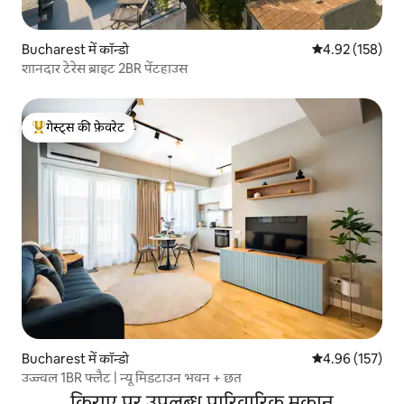
Bucharest में कॉन्डो
औसत रेटिंग 5 में स
4.92 (158)
शानदार टेरेस ब्राइट 2BR पेंटहाउस
गेस्ट्स की फ़ेवरेट
गेस्ट्स का टॉप फ़ेवरेट
Bucharest में कॉन्डो
औसत रेटिंग 5 में स
4.96 (157)
उज्ज्वल 1BR फ्लैट | न्यू मिडटाउन भवन + छत
किराए पर उपलब्ध पारिवारिक मकान