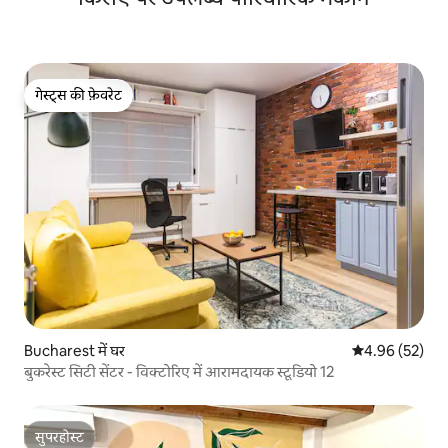
गेस्ट्स की फ़ेवरेट
गेस्ट्स की फ़ेवरेट
Bucharest में घर
औसत रेटिंग 5 में 
4.96 (52)
बुकरेस्ट सिटी सेंटर - विक्टोरिए में आरामदायक स्टूडियो 12
सुपरहोस्ट