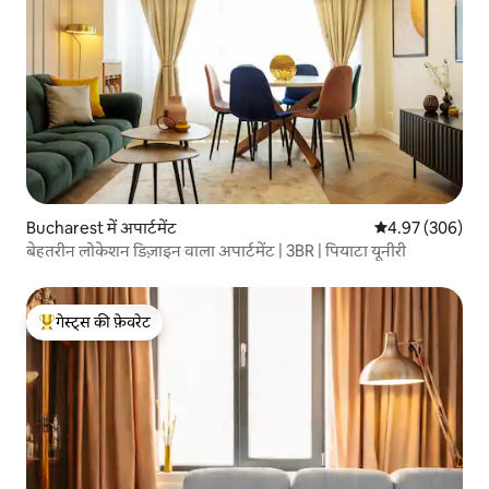
Bucharest में अपार्टमेंट
औसत रेटिंग 5 में स
4.97 (306)
बेहतरीन लोकेशन डिज़ाइन वाला अपार्टमेंट | 3BR | पियाटा यूनीरी
गेस्ट्स की फ़ेवरेट
गेस्ट्स का टॉप फ़ेवरेट