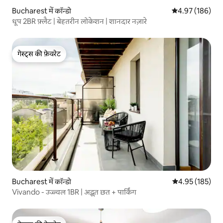
Bucharest में कॉन्डो
औसत रेटिंग 5 में स
4.97 (186)
धूप 2BR फ़्लैट | बेहतरीन लोकेशन | शानदार नज़ारे
गेस्ट्स की फ़ेवरेट
गेस्ट्स की फ़ेवरेट
Bucharest में कॉन्डो
औसत रेटिंग 5 में स
4.95 (185)
Vivando - उज्ज्वल 1BR | अद्भुत छत + पार्किंग