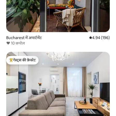
Bucharest में अपार्टमेंट
औसत रेटिंग 5 में स
4.94 (196)
♥ 10 कपोल
गेस्ट्स की फ़ेवरेट
गेस्ट्स का टॉप फ़ेवरेट