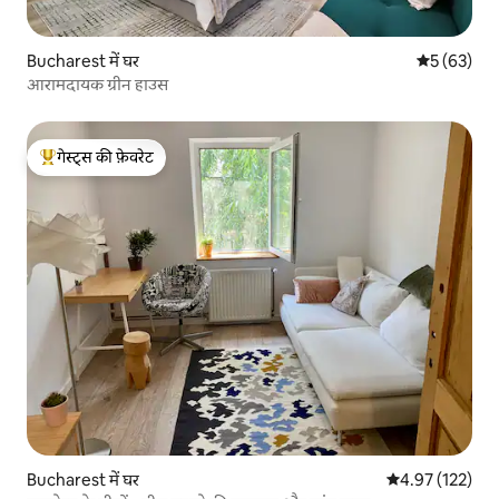
Bucharest में घर
औसत रेटिंग 5 
5 (63)
आरामदायक ग्रीन हाउस
गेस्ट्स की फ़ेवरेट
गेस्ट्स का टॉप फ़ेवरेट
Bucharest में घर
औसत रेटिंग 5 में स
4.97 (122)