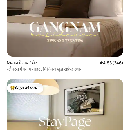
सियोल में अपार्टमेंट
औसत रेटिंग 5 में स
4.83 (346)
ग्लैमरस गैंगनाम नाइट, मिनिमल शुद्ध सफ़ेद स्थान
गेस्ट्स की फ़ेवरेट
गेस्ट्स का टॉप फ़ेवरेट