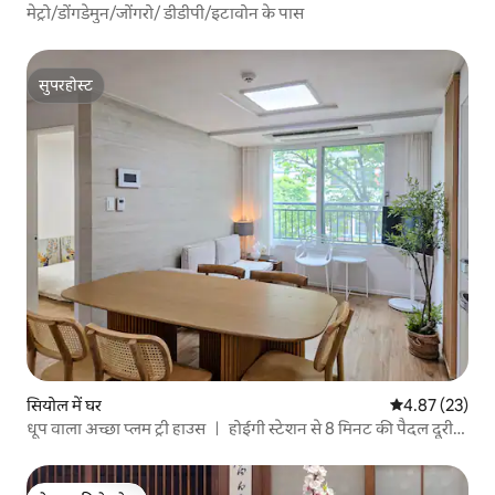
मेट्रो/डोंगडेमुन/जोंगरो/ डीडीपी/इटावोन के पास
सुपरहोस्ट
सुपरहोस्ट
सियोल में घर
औसत रेटिंग 5 में 
4.87 (23)
धूप वाला अच्छा प्लम ट्री हाउस ㅣ होईगी स्टेशन से 8 मिनट की पैदल दूरी
ㅣ ग्यंगडोंग बाजार, डोंगम्यो, डीडीपी, इक्सन, टुकसेम, हंगंग, संगसू, होंगडे,
म्योंगडोंग