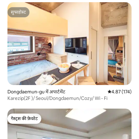
सुपरहोस्ट
सुपरहोस्ट
Dongdaemun-gu में अपार्टमेंट
औसत रेटिंग 5 में स
4.87 (174)
Karezip(2F )/ Seoul/Dongdaemun/Cozy/ Wi - Fi
गेस्ट्स की फ़ेवरेट
गेस्ट्स की फ़ेवरेट