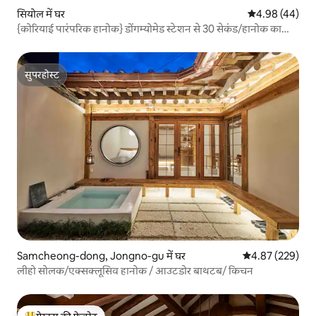
सियोल में घर
औसत रेटिंग 5 में 
4.98 (44)
{कोरियाई पारंपरिक हानोक} डोंगम्योमेड स्टेशन से 30 सेकंड/हानोक का
एकल घर/डीडीपी/चंगगीचन/जोंगनो/उत्कृष्ट हानोक चयन/अधिकतम 5
लोग/
सुपरहोस्ट
सुपरहोस्ट
Samcheong-dong, Jongno-gu में घर
औसत रेटिंग 5 में स
4.87 (229)
लीहो सोलक/एक्सक्लूसिव हानोक / आउटडोर बाथटब/ किचन