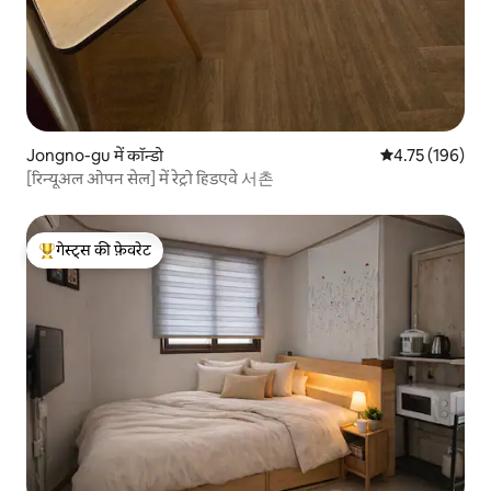
Jongno-gu में कॉन्डो
औसत रेटिंग 5 में स
4.75 (196)
[रिन्यूअल ओपन सेल] में रेट्रो हिडएवे 서촌
गेस्ट्स की फ़ेवरेट
गेस्ट्स का टॉप फ़ेवरेट