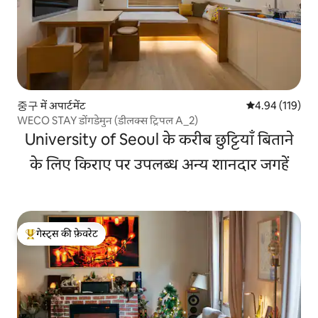
중구 में अपार्टमेंट
औसत रेटिंग 5 में स
4.94 (119)
WECO STAY डोंगडेमुन (डीलक्स ट्रिपल A_2)
University of Seoul के करीब छुट्टियाँ बिताने
के लिए किराए पर उपलब्ध अन्य शानदार जगहें
गेस्ट्स की फ़ेवरेट
गेस्ट्स का टॉप फ़ेवरेट