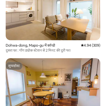
Dohwa-dong, Mapo-gu में कॉन्डो
औसत रेटिंग 5 में स
4.94 (309)
दूसरा घर : गोंग ड्योक स्टेशन से 2 मिनट की दूरी पर।
सुपरहोस्ट
सुपरहोस्ट