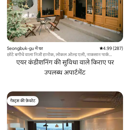
Seongbuk-gu में घर
औसत रेटिंग 5 में स
4.99 (287)
छोटे बगीचे वाला निजी हानोक, लोकल ओल्ड एली, नाकसान पार्क
[SpaceMODA]
एयर कंडीशनिंग की सुविधा वाले किराए पर
उपलब्ध अपार्टमेंट
गेस्ट्स की फ़ेवरेट
गेस्ट्स की फ़ेवरेट