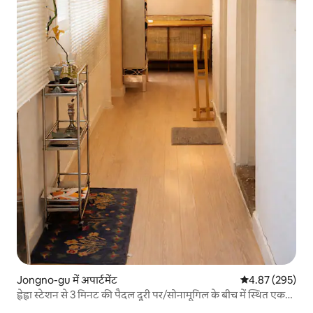
Jongno-gu में अपार्टमेंट
औसत रेटिंग 5 में स
4.87 (295)
ह्वेह्वा स्टेशन से 3 मिनट की पैदल दूरी पर/सोनामूगिल के बीच में स्थित एक
शांत जगह "सोनामूजिप"