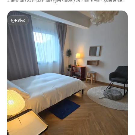
2 कमरे और टेरेस हाउस और मुफ़्त पार्किंग/24 - घंटे सेल्फ़ - ट्रैवल लगेज
स्टोरेज/सबवे/लिफ़्ट से ज़्यादा - से - ज़्यादा 5 लोग/2 मिनट की पैदल दूरी
पर
सुपरहोस्ट
सुपरहोस्ट