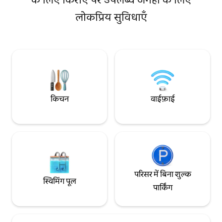
गले लगाना,” एक निजी हानोक आवास है, जिसमें
पर है। यह दर्शनीय स्थलो
लोकप्रिय सुविधाएँ
पारंपरिक हानोक की शांत सुंदरता और आधुनिक
यात्राओं और लंबी अवधि
सुविधाओं का सुंदर मेल है। (इनडोर शौचालय,
है, जहाँ शहरी सुविधा
बाथरूम) 50 प्योंग (165 वर्ग मीटर) की इस विशाल
दोनों ही मौजूद हैं। जगह के बारे में इस घर में
प्रॉपर्टी में एक मुख्य इमारत, एक अनुबंध, एक
आरामदायक इंटीरियर और 
खूबसूरत लैंडस्केप वाला आँगन और एक निजी
हमने दिन की थकान दू
जकूज़ी है, जो इसे किसी प्रिय व्यक्ति के साथ
सुव्यवस्थित माहौल तैयार किया 
रोमांटिक छुट्टियाँ बिताने, पारिवारिक छुट्टियाँ मनाने या
सुलभता • चियोंगन्यांगनी स्टेशन के निकास 3 से 10
करीबी दोस्तों के साथ किसी खास सालगिरह का जश्न
मिनट की पैदल दूरी पर • चियॉन्गन्यांगनी हिस्ट्री में
मनाने के लिए एक परफ़ेक्ट जगह बनाती है। सियोल
डिपार्टमेंट स्टोर, किरा
किचन
वाईफ़ाई
के बीचों-बीच स्थित होने के कारण यहाँ तक पहुँचना
जैसी सुविधाओं तक पहुँच • डोंगडेमुन · जोंग
बेहद आसान है, जो इसकी एक और बड़ी खूबी है। यह
ग्वांगह्वामुन: बिना ट्र
Bukchon Hanok Village,
अपगुजेओंग · सेओंगसू ·
Gyeongbokgung Palace, Samcheong -
से लगभग 20-30 मिनट प्रवेश संबंधी निर्देश • खुद
dong और Insa - dong के करीब है, इसलिए आप
चेक इन (संपर्क रहित, आसान पहु
सियोल शहर की सांस्कृतिक विरासत का पता लगा
निजी जगह है, जो सिर्फ़
सकते हैं, और दर्शनीय स्थलों की सैर करने के बाद,
है।
जकूज़ी में थकान दूर कर सकते हैं और एक शांत
परिसर में बिना शुल्क
हानोक में एक कप गर्म चाय का आनंद ले सकते हैं।😊
स्विमिंग पूल
पार्किंग