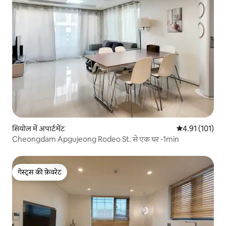
सियोल में अपार्टमेंट
औसत रेटिंग 5 में स
4.91 (101)
Cheongdam Apgujeong Rodeo St. से एक घर -1min
गेस्ट्स की फ़ेवरेट
गेस्ट्स की फ़ेवरेट