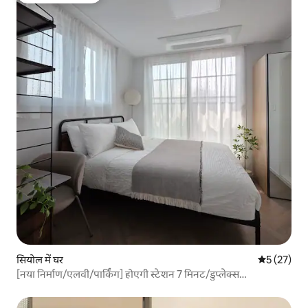
सियोल में घर
औसत रेटिंग 5 
5 (27)
[नया निर्माण/एलवी/पार्किंग] होएगी स्टेशन 7 मिनट/डुप्लेक्स
टेरेस#डोंगडेमुन#म्यंगडोंग#जोंगनो#हेवा#डीडीपी#ग्वांगह्वामुन#संगसू#चंगन्यां
री