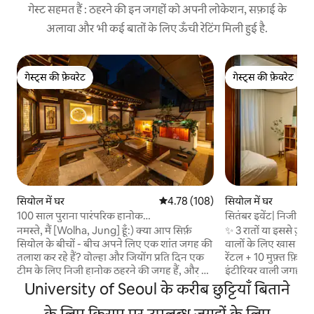
गेस्ट सहमत हैं : ठहरने की इन जगहों को अपनी लोकेशन, सफ़ाई के
अलावा और भी कई बातों के लिए ऊँची रेटिंग मिली हुई है.
गेस्ट्स की फ़ेवरेट
गेस्ट्स की फ़ेवरेट
गेस्ट्स की फ़ेवरेट
गेस्ट्स की फ़ेवरेट
सियोल में घर
औसत रेटिंग 5 में से 4.78, 108 समीक्षाएँ
4.78 (108)
सियोल में घर
100 साल पुराना पारंपरिक हानोक
सितंबर इवेंट| निजी रू
घर#डोंगडेमुन#म्योंगडोंग#जोंगनो#ग्यंगबोक
रूफटॉप| चंगनग-री स्टेश
नमस्ते, मैं [Wolha, Jung] हूँ:) क्या आप सिर्फ़
✨ 3 रातों या इससे ज़्य
महल#2 इनडोर शौचालय#मुफ़्त जकूज़ी
ग्वांगह्वामुन सियोंगस
सियोल के बीचों - बीच अपने लिए एक शांत जगह की
वालों के लिए खास इवेंट 
wolha.jeong
तलाश कर रहे हैं? वोल्हा और जियोंग प्रति दिन एक
रेंटल + 10 मुफ़्त फ़िल्मे
टीम के लिए निजी हानोक ठहरने की जगह हैं, और यह
इंटीरियर वाली जगह में ह
एक विशेष आवास है जिसमें एक शांत वातावरण है
सितंबर, '26 तक) यह एक रेट्रो-इमोशनल आवास है,
University of Seoul के करीब छुट्टियाँ बिताने
जो जोंगनो, सियोल के बीच में स्थित है। वोल्हा
जहाँ आप अकेले निजी रू
जियोंग-यून, जिसका अर्थ है “चाँदनी के नीचे प्यार को
के लिए किराए पर उपलब्ध जगहों के लिए
यह चियोंगन्यांगनी स्टे