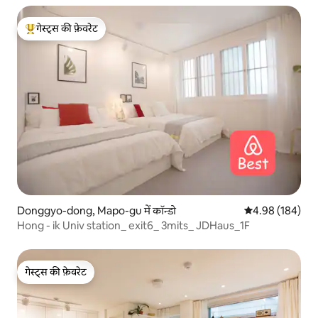
गेस्ट्स की फ़ेवरेट
गेस्ट्स का टॉप फ़ेवरेट
Donggyo-dong, Mapo-gu में कॉन्डो
औसत रेटिंग 5 में स
4.98 (184)
Hong - ik Univ station_ exit6_ 3mits_ JDHaus_1F
गेस्ट्स की फ़ेवरेट
गेस्ट्स की फ़ेवरेट