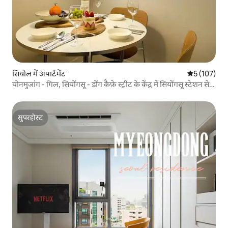
सियोल में अपार्टमेंट
औसत रेटिंग 5 म
5 (107)
योनमुजांग - गिल, सियोंगसू - डोंग कैफ़े स्ट्रीट के केंद्र में सियोंगसू स्टेशन से
पैदल 3 मिनट की पैदल दूरी पर, और गर्मजोशी के साथ कम से कम मूड
सुपरहोस्ट
सुपरहोस्ट