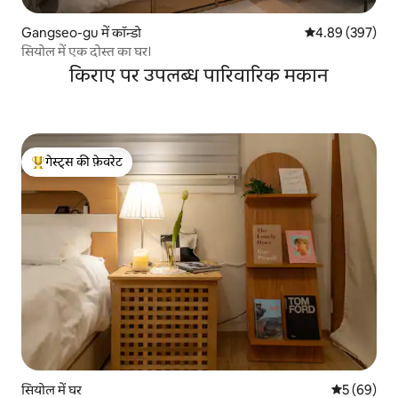
Gangseo-gu में कॉन्डो
औसत रेटिंग 5 में स
4.89 (397)
सियोल में एक दोस्त का घर।
किराए पर उपलब्ध पारिवारिक मकान
गेस्ट्स की फ़ेवरेट
गेस्ट्स का टॉप फ़ेवरेट
सियोल में घर
औसत रेटिंग 5 
5 (69)