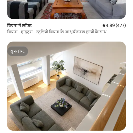
विएना में लॉफ़्ट
औसत रेटिंग 5 में स
4.89 (477)
वियना - हाइट्स - स्टूडियो वियना के आश्चर्यजनक दृश्यों के साथ
सुपरहोस्ट
सुपरहोस्ट