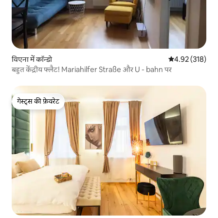
विएना में कॉन्डो
औसत रेटिंग 5 में स
4.92 (318)
बहुत केंद्रीय फ्लैट! Mariahilfer Straße और U - bahn पर
गेस्ट्स की फ़ेवरेट
गेस्ट्स की फ़ेवरेट