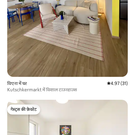
विएना में घर
औसत रेटिंग 5 में 
4.97 (31)
Kutschkermarkt में विशाल टाउनहाउस
गेस्ट्स की फ़ेवरेट
गेस्ट्स की फ़ेवरेट