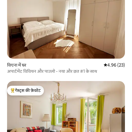
विएना में घर
औसत रेटिंग 5 में 
4.96 (23)
अपार्टमेंट विवियन और पाउलो - नया और छत #1 के साथ
गेस्ट्स की फ़ेवरेट
गेस्ट्स का टॉप फ़ेवरेट