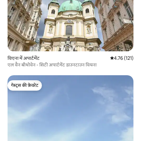
विएना में अपार्टमेंट
औसत रेटिंग 5 में स
4.76 (121)
एल वैन बीथोवेन - सिटी अपार्टमेंट डाउनटाउन वियना
गेस्ट्स की फ़ेवरेट
गेस्ट्स की फ़ेवरेट