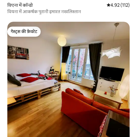
विएना में कॉन्डो
औसत रेटिंग 5 में स
4.92 (112)
वियना में आकर्षक पुरानी इमारत नखलिस्तान
गेस्ट्स की फ़ेवरेट
गेस्ट्स की फ़ेवरेट