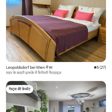
Leopoldsdorf bei Wien में घर
औसत रेटिंग 5 
5 (27)
शहर के बाहरी इलाके में फैमिली पैराडाइज़
गेस्ट्स की फ़ेवरेट
गेस्ट्स की फ़ेवरेट