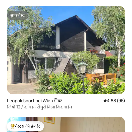
सुपरहोस्ट
सुपरहोस्ट
Leopoldsdorf bei Wien में घर
औसत रेटिंग 5 में 
4.88 (95)
लियो 12 / द मिड - सेंचुरी विला विद गार्डन
गेस्ट्स की फ़ेवरेट
गेस्ट्स का टॉप फ़ेवरेट