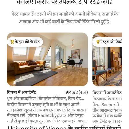
के लिए किराए पर उपलब्ध टॉप-रेटेड जगहें
गेस्ट सहमत हैं : ठहरने की इन जगहों को अपनी लोकेशन, सफ़ाई के
अलावा और भी कई बातों के लिए ऊँची रेटिंग मिली हुई है.
गेस्ट्स की फ़ेवरेट
गेस्ट्स की फ़ेवरेट
गेस्ट्स का टॉप फ़ेवरेट
गेस्ट्स का टॉप फ़ेवरेट
विएना में अपार्टमेंट
औसत रेटिंग 5 में से 4.92, 451 समीक्षाएँ
4.92 (451)
विएना में अपार्टमेंट
धूप और स्टाइलिश | बेहतरीन लोकेशन, किंग बेड
गिरजाघर के पास मौजूद 
और बालकनी
अपार्टमेंट
केंद्रीय वियना में उत्कृष्ट सुविधाओं के साथ अपने
पेंशन Sacher में - St
स्टाइलिश, सूरज से लथपथ छत अपार्टमेंट के आराम
तीन आरामदायक बड़े दो क
में कदम रखें। जीवंत Radetzkyplatz और डेन्यूब
प्रत्येक में एक व्यक्तिगत स्पर्श है।
नदी से कुछ ही कदम दूर, अपार्टमेंट एक शहरी वापसी
अपार्टमेंट स्वीकार करने म
का वादा करता है, शहर के सबसे अच्छे रेस्तरां, स्टोर,
स्टीफन कैथेड्रल का एक
University of Vienna के करीब छुट्टियाँ बिताने