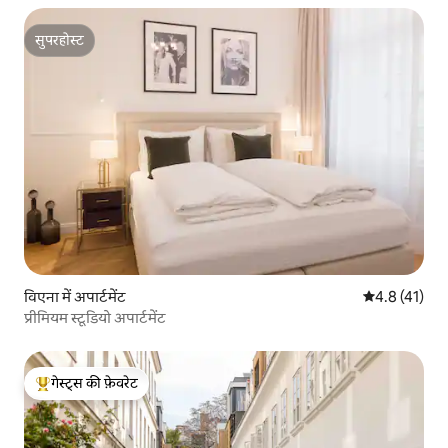
सुपरहोस्ट
सुपरहोस्ट
विएना में अपार्टमेंट
औसत रेटिंग 5 मे
4.8 (41)
प्रीमियम स्टूडियो अपार्टमेंट
गेस्ट्स की फ़ेवरेट
गेस्ट्स का टॉप फ़ेवरेट