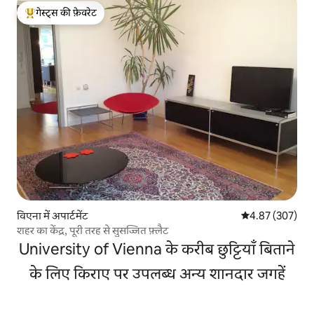
गेस्ट्स की फ़ेवरेट
गेस्ट्स का टॉप फ़ेवरेट
विएना में अपार्टमेंट
औसत रेटिंग 5 में स
4.87 (307)
शहर का केंद्र, पूरी तरह से सुसज्जित फ़्लैट
University of Vienna के करीब छुट्टियाँ बिताने
के लिए किराए पर उपलब्ध अन्य शानदार जगहें