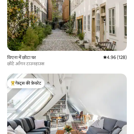
विएना में छोटा घर
औसत रेटिंग 5 में स
4.96 (128)
छोटे आँगन टाउनहाउस
गेस्ट्स की फ़ेवरेट
गेस्ट्स का टॉप फ़ेवरेट