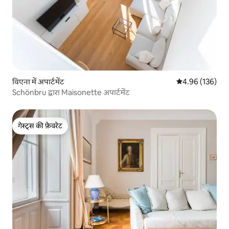
विएना में अपार्टमेंट
औसत रेटिंग 5 में स
4.96 (136)
Schönbru द्वारा Maisonette अपार्टमेंट
गेस्ट्स की फ़ेवरेट
गेस्ट्स की फ़ेवरेट