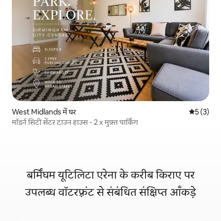
West Midlands में घर
औसत रेटिंग 5
5 (3)
मॉडर्न सिटी सेंटर टाउन हाउस - 2 x मुफ़्त पार्किंग
बर्मिंघम यूटिलिटा एरेना के करीब किराए पर
उपलब्ध वॉटरफ़्रंट से संबंधित संक्षिप्त आँकड़े