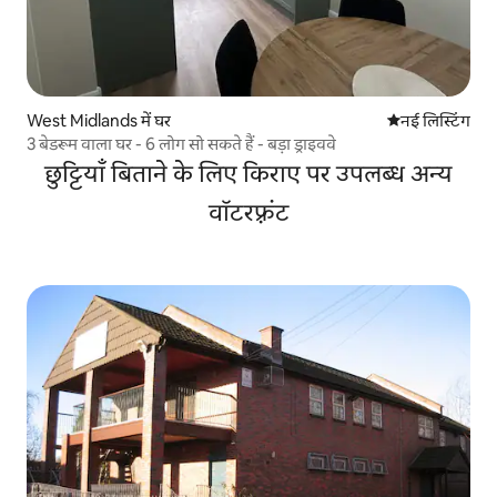
West Midlands में घर
ठहरने की नई जग
नई लिस्टिंग
3 बेडरूम वाला घर - 6 लोग सो सकते हैं - बड़ा ड्राइववे
छुट्टियाँ बिताने के लिए किराए पर उपलब्ध अन्य
वॉटरफ़्रंट