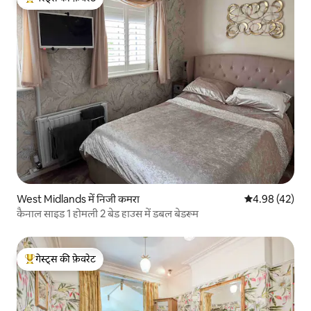
गेस्ट्स का टॉप फ़ेवरेट
West Midlands में निजी कमरा
औसत रेटिंग 5 में 
4.98 (42)
कैनाल साइड 1 होमली 2 बेड हाउस में डबल बेडरूम
गेस्ट्स की फ़ेवरेट
गेस्ट्स का टॉप फ़ेवरेट