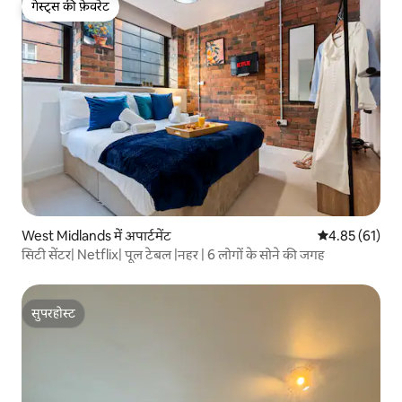
गेस्ट्स की फ़ेवरेट
गेस्ट्स की फ़ेवरेट
West Midlands में अपार्टमेंट
औसत रेटिंग 5 में 
4.85 (61)
सिटी सेंटर| Netflix| पूल टेबल |नहर | 6 लोगों के सोने की जगह
सुपरहोस्ट
सुपरहोस्ट