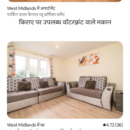
West Midlands में अपार्टमेंट
पार्किंग वाला कैनाल व्यू बर्मिंघम फ़्लैट
किराए पर उपलब्ध वॉटरफ़्रंट वाले मकान
West Midlands में घर
औसत रेटिंग 5 में 
4.72 (36)