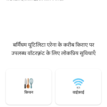
दूरी पर आधुनिक सुविध
सुविधाजनक है। स्टिर्चले के बार और रेस्तरां कुछ
आरामदायक, आरामदा
मिनट की पैदल दूरी पर हैं, साथ ही शहर के लिए बस
की तलाश करने वाले जोड़
और ट्रेन सेवाएँ भी हैं। या, कवर बैठने की जगह के
👯‍♀️ आदर्श ✅ मुफ़्त पा
साथ अपने नहर के किनारे के क्षेत्र में आराम करें।
- रोड कार पार्क) ⚠️ फ़्ल
आपके मेज़बान होने के नाते, मैंने बर्मिंघम को दर्शाने
✈️ हवाई अड्डे के संग्र
के लिए जगह तैयार की है और अपार्टमेंट को
पूछताछ करें
व्यक्तिगत रूप से मैनेज किया जाता है, इसलिए आप
हमेशा मेरे सीधे संपर्क में रहेंगे।
बर्मिंघम यूटिलिटा एरेना के करीब किराए पर
उपलब्ध वॉटरफ़्रंट के लिए लोकप्रिय सुविधाएँ
किचन
वाईफ़ाई