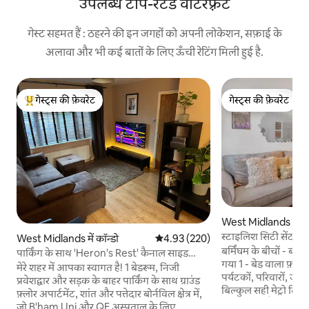
उपलब्ध टॉप-रेटेड वॉटरफ़्रंट
गेस्ट सहमत हैं : ठहरने की इन जगहों को अपनी लोकेशन, सफ़ाई के
अलावा और भी कई बातों के लिए ऊँची रेटिंग मिली हुई है.
गेस्ट्स की फ़ेवरेट
गेस्ट्स की फ़ेवरेट
गेस्ट्स का टॉप फ़ेवरेट
गेस्ट्स की फ़ेवरेट
West Midlands में अपा
स्टाइलिश सिटी सेंटर रिट्
West Midlands में कॉन्डो
औसत रेटिंग 5 में से 4.93, 220 समीक्षाएँ
4.93 (220)
वाईफ़ाई
बर्मिंघम के बीचों - बीच
पार्किंग के साथ 'Heron's Rest' कैनाल साइड
गया 1 - बेड वाला फ़्लैट शहर के खोजकर्ताओं,
अपार्टमेंट
मेरे शहर में आपका स्वागत है! 1 बेडरूम, निजी
पर्यटकों, परिवारों, जोड़ों
प्रवेशद्वार और सड़क के बाहर पार्किंग के साथ ग्राउंड
बिल्कुल सही मेट्रो लिंक, ट्
फ़्लोर अपार्टमेंट, शांत और पत्तेदार बोर्नविल क्षेत्र में,
सेंट्रल और ज्वैलरी क्वा
जो B'ham Uni और QE अस्पताल के लिए