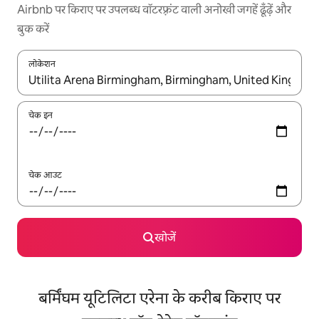
Airbnb पर किराए पर उपलब्ध वॉटरफ़्रंट वाली अनोखी जगहें ढूँढ़ें और
बुक करें
लोकेशन
नतीजों के उपलब्ध होने पर, अप और डाउन 'ऐरो की' का इस्तेमाल करके नेविगेट करें
चेक इन
चेक आउट
खोजें
बर्मिंघम यूटिलिटा एरेना के करीब किराए पर