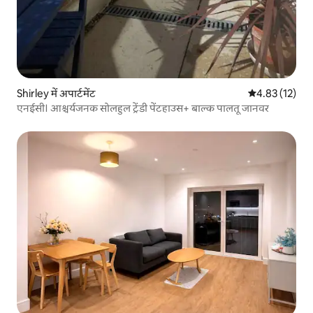
Shirley में अपार्टमेंट
औसत रेटिंग 5 में 
4.83 (12)
एनईसी। आश्चर्यजनक सोलहुल ट्रेंडी पेंटहाउस+ बाल्क पालतू जानवर