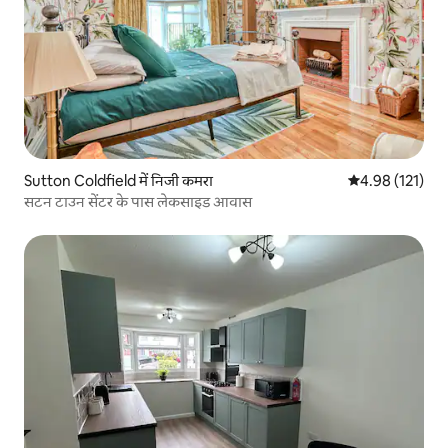
Sutton Coldfield में निजी कमरा
औसत रेटिंग 5 में स
4.98 (121)
सटन टाउन सेंटर के पास लेकसाइड आवास