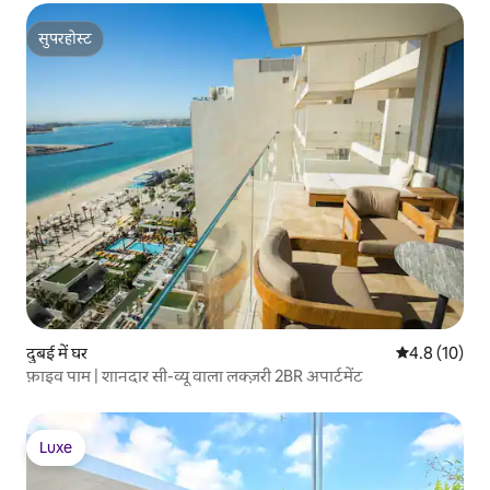
सुपरहोस्ट
सुपरहोस्ट
दुबई में घर
औसत रेटिंग 5 मे
4.8 (10)
फ़ाइव पाम | शानदार सी-व्यू वाला लक्ज़री 2BR अपार्टमेंट
Luxe
Luxe