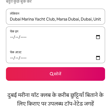
बहुत कुछ बुक करें
लोकेशन
नतीजों के उपलब्ध होने पर, अप और डाउन 'ऐरो की' का इस्तेमाल करके नेविगेट करें
चेक इन
चेक आउट
खोजें
दुबई मरीना यॉट क्लब के करीब छुट्टियाँ बिताने के
लिए किराए पर उपलब्ध टॉप-रेटेड जगहें