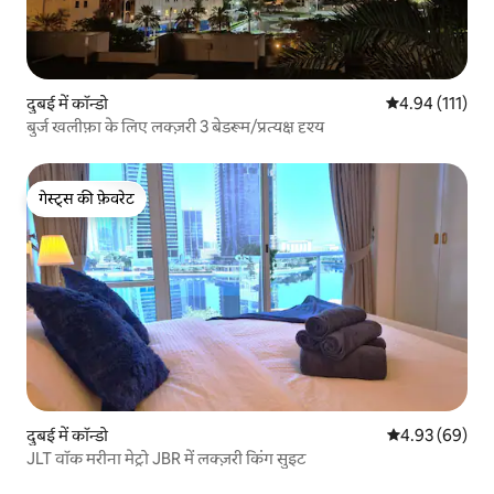
दुबई में कॉन्डो
औसत रेटिंग 5 में स
4.94 (111)
बुर्ज खलीफ़ा के लिए लक्ज़री 3 बेडरूम/प्रत्यक्ष दृश्य
गेस्ट्स की फ़ेवरेट
गेस्ट्स की फ़ेवरेट
दुबई में कॉन्डो
औसत रेटिंग 5 में 
4.93 (69)
JLT वॉक मरीना मेट्रो JBR में लक्ज़री किंग सुइट