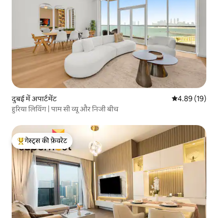
दुबई में अपार्टमेंट
औसत रेटिंग 5 में 
4.89 (19)
हुरिया लिविंग | पाम सी व्यू और निजी बीच
गेस्ट्स की फ़ेवरेट
गेस्ट्स का टॉप फ़ेवरेट