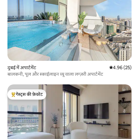
दुबई में अपार्टमेंट
औसत रेटिंग 5 में 
4.96 (25)
बालकनी, पूल और स्काईलाइन व्यू वाला लग्ज़री अपार्टमेंट
गेस्ट्स की फ़ेवरेट
गेस्ट्स का टॉप फ़ेवरेट