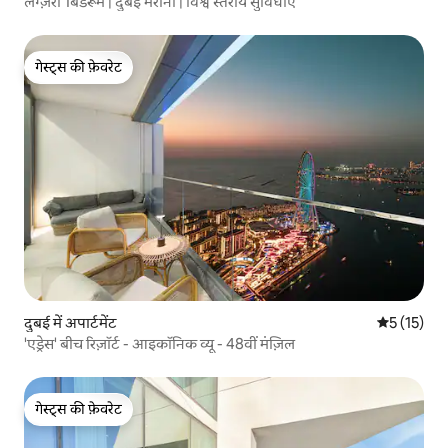
लग्ज़री 1बेडरूम | दुबई मरीना | विश्व स्तरीय सुविधाएँ
गेस्ट्स की फ़ेवरेट
गेस्ट्स की फ़ेवरेट
दुबई में अपार्टमेंट
औसत रेटिंग 5 
5 (15)
'एड्रेस' बीच रिज़ॉर्ट - आइकॉनिक व्यू - 48वीं मंज़िल
गेस्ट्स की फ़ेवरेट
गेस्ट्स की फ़ेवरेट