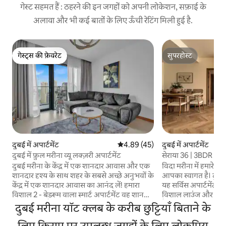
गेस्ट सहमत हैं : ठहरने की इन जगहों को अपनी लोकेशन, सफ़ाई के
अलावा और भी कई बातों के लिए ऊँची रेटिंग मिली हुई है.
गेस्ट्स की फ़ेवरेट
सुपरहोस्ट
गेस्ट्स की फ़ेवरेट
सुपरहोस्ट
दुबई में अपार्टमेंट
औसत रेटिंग 5 में से 4.89, 45 समीक्षाएँ
4.89 (45)
दुबई में अपार्टमेंट
दुबई में फ़ुल मरीना व्यू लक्ज़री अपार्टमेंट
सेराया 36 | 3BDR | यॉ
दुबई मरीना के केंद्र में एक शानदार आवास और एक
विदा मरीना में हमारे 3 -
शानदार दृश्य के साथ शहर के सबसे अच्छे अनुभवों के
आपका स्वागत है। दुबई 
केंद्र में एक शानदार आवास का आनंद लें! हमारा
यह सर्विस अपार्टमेंट
विशाल 2 - बेडरूम वाला स्मार्ट अपार्टमेंट वह शानदार
विशाल लाउंज और नौका 
अनुभव देता है, जिसके आप हकदार हैं। इमारत में
है। निवासी मरीना विस
दुबई मरीना यॉट क्लब के करीब छुट्टियाँ बिताने के
अद्भुत सुविधाएँ और 24 घंटे, सभी दिन सुरक्षा है ताकि
स्टूडियो और बच्चों क
आप आराम से आराम कर सकें। हम एक स्वच्छ और
लिए किराए पर उपलब्ध जगहों के लिए लोकप्रिय
पूल का आनंद लेते हैं। 