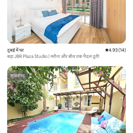
दुबई में घर
औसत रेटिंग 5 में 
4.93 (14)
बड़ा JBR Plaza Studio | मरीना और बीच तक पैदल दूरी!
सुपरहोस्ट
सुपरहोस्ट