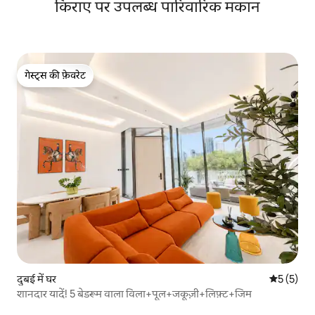
किराए पर उपलब्ध पारिवारिक मकान
गेस्ट्स की फ़ेवरेट
गेस्ट्स की फ़ेवरेट
दुबई में घर
औसत रेटिंग 5
5 (5)
शानदार यादें! 5 बेडरूम वाला विला+पूल+जकूज़ी+लिफ़्ट+जिम