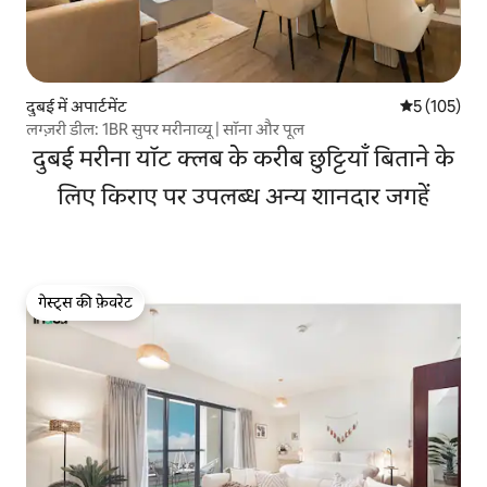
दुबई में अपार्टमेंट
औसत रेटिंग 5 म
5 (105)
लग्ज़री डील: 1BR सुपर मरीनाव्यू | सॉना और पूल
दुबई मरीना यॉट क्लब के करीब छुट्टियाँ बिताने के
लिए किराए पर उपलब्ध अन्य शानदार जगहें
गेस्ट्स की फ़ेवरेट
गेस्ट्स की फ़ेवरेट