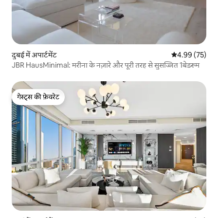
दुबई में अपार्टमेंट
औसत रेटिंग 5 में 
4.99 (75)
JBR HausMinimal: मरीना के नज़ारे और पूरी तरह से सुसज्जित 1बेडरूम
गेस्ट्स की फ़ेवरेट
गेस्ट्स की फ़ेवरेट