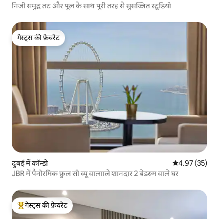
निजी समुद्र तट और पूल के साथ पूरी तरह से सुसज्जित स्टूडियो
गेस्ट्स की फ़ेवरेट
गेस्ट्स की फ़ेवरेट
दुबई में कॉन्डो
औसत रेटिंग 5 में 
4.97 (35)
JBR में पैनोरमिक फ़ुल सी व्यू वालााले शानदार 2 बेडरूम वाले घर
गेस्ट्स की फ़ेवरेट
गेस्ट्स का टॉप फ़ेवरेट