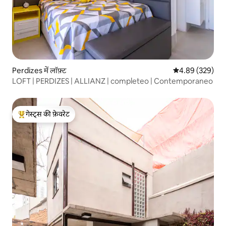
Perdizes में लॉफ़्ट
औसत रेटिंग 5 में स
4.89 (329)
LOFT | PERDIZES | ALLIANZ | completeo | Contemporaneo
गेस्ट्स की फ़ेवरेट
गेस्ट्स का टॉप फ़ेवरेट