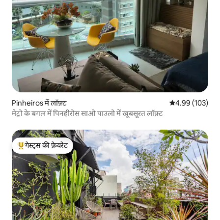
Pinheiros में लॉफ़्ट
औसत रेटिंग 5 में स
4.99 (103)
मेट्रो के बगल में पिनहीरोस साओ पाउलो में खूबसूरत लॉफ़्ट
गेस्ट्स की फ़ेवरेट
गेस्ट्स का टॉप फ़ेवरेट