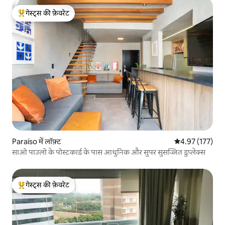
गेस्ट्स की फ़ेवरेट
गेस्ट्स का टॉप फ़ेवरेट
Paraíso में लॉफ़्ट
औसत रेटिंग 5 में स
4.97 (177)
साओ पाउलो के पोस्टकार्ड के पास आधुनिक और सुपर सुसज्जित डुप्लेक्स
गेस्ट्स की फ़ेवरेट
गेस्ट्स का टॉप फ़ेवरेट