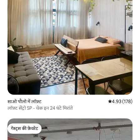
साओ पौलो में लॉफ़्ट
औसत रेटिंग 5 में स
4.93 (178)
लॉफ़्ट सेंट्रो SP - चेक इन 24 घंटे मिरांते
गेस्ट्स की फ़ेवरेट
गेस्ट्स की फ़ेवरेट