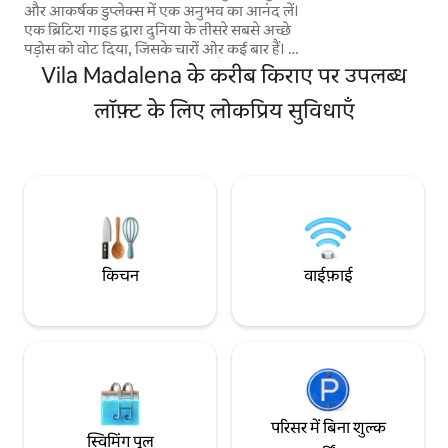
(नेटफ्लिक्स), एसी, रान
और आकर्षक डुप्लेक्स में एक अनुभव का आनंद लें।
रसोईघर है... और एक 
एक ब्रिटिश गाइड द्वारा दुनिया के तीसरे सबसे अच्छे
भी है।
पड़ोस को वोट दिया, जिसके चारों ओर कई बार हैं। यह
मेट्रो से केवल 200 मीटर की दूरी पर है। साओ पाउलो
Vila Madalena के करीब किराए पर उपलब्ध
के मुख्य अस्पतालों और विश्वविद्यालयों की नज़दीकी।
सिर्फ़ ; * एलियांज़ पार्क 12 मिनट /3.6 किमी *
लॉफ़्ट के लिए लोकप्रिय सुविधाएँ
अनइम्ड जगह 5 मिनट/ 1.5 किमी * Anhembi
/Sambadrome 18 मिनट/ 6.9 किमी * एक्सपो
सेंटर नॉर्ट 21 मिनट/7.8 किमी * ग्वारुलहॉस -
जीआरयू हवाई अड्डा 44 मिनट/26.9 किमी *
कांगोन्हास हवाई अड्डा 24 मिनट/13.3 किमी
किचन
वाईफ़ाई
परिसर में बिना शुल्क
स्विमिंग पूल