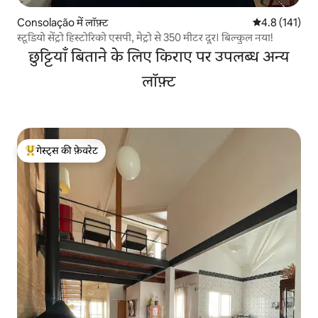
Consolação में लॉफ़्ट
औसत रेटिंग 5 में 
4.8 (141)
स्टूडियो सेंट्रो हिस्टोरिको एसपी, मेट्रो से 350 मीटर दूर। बिल्कुल नया!
छुट्टियाँ बिताने के लिए किराए पर उपलब्ध अन्य
लॉफ़्ट
गेस्ट्स की फ़ेवरेट
गेस्ट्स का टॉप फ़ेवरेट