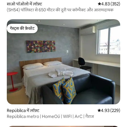
साओ पॉओलो में लॉफ़्ट
औसत रेटिंग 5 में स
4.83 (352)
(SH54) पॉलिस्टा से 650 मीटर की दूरी पर कॉम्पैक्ट और आरामदायक
गेस्ट्स की फ़ेवरेट
गेस्ट्स की फ़ेवरेट
República में लॉफ़्ट
औसत रेटिंग 5 में स
4.93 (229)
República metro | HomeOű | WIFI | ArC | गैराज