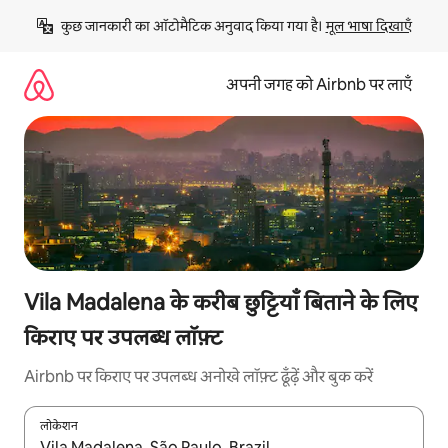
इसे
कुछ जानकारी का ऑटोमैटिक अनुवाद किया गया है। 
मूल भाषा दिखाएँ
छोड़कर
सीधा
कॉन्टेंट
अपनी जगह को Airbnb पर लाएँ
पर
जाएँ
Vila Madalena के करीब छुट्टियाँ बिताने के लिए
किराए पर उपलब्ध लॉफ़्ट
Airbnb पर किराए पर उपलब्ध अनोखे लॉफ़्ट ढूँढ़ें और बुक करें
लोकेशन
नतीजों के उपलब्ध होने पर, अप और डाउन 'ऐरो की' का इस्तेमाल करके नेविगेट करें