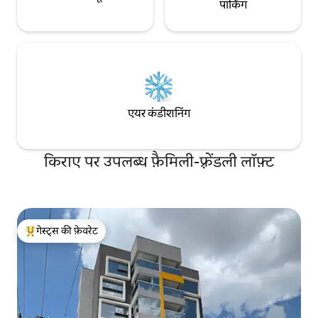
पार्किंग
एयर कंडीशनिंग
किराए पर उपलब्ध फ़ैमिली-फ़्रेंडली लॉफ़्ट
गेस्ट्स की फ़ेवरेट
गेस्ट्स का टॉप फ़ेवरेट