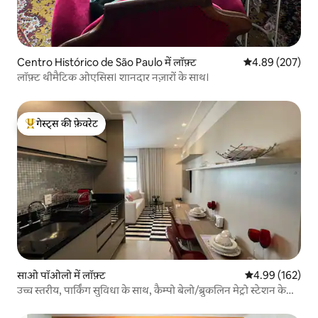
Centro Histórico de São Paulo में लॉफ़्ट
औसत रेटिंग 5 में स
4.89 (207)
लॉफ़्ट थीमैटिक ओएसिस। शानदार नज़ारों के साथ।
गेस्ट्स की फ़ेवरेट
गेस्ट्स का टॉप फ़ेवरेट
साओ पॉओलो में लॉफ़्ट
औसत रेटिंग 5 में स
4.99 (162)
उच्च स्तरीय, पार्किंग सुविधा के साथ, कैम्पो बेलो/ब्रुकलिन मेट्रो स्टेशन के
पास