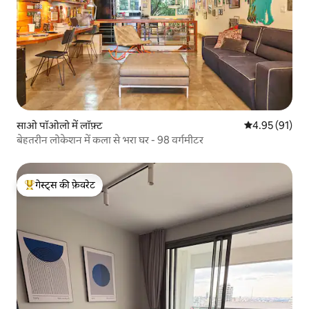
साओ पॉओलो में लॉफ़्ट
औसत रेटिंग 5 में 
4.95 (91)
बेहतरीन लोकेशन में कला से भरा घर - 98 वर्गमीटर
गेस्ट्स की फ़ेवरेट
गेस्ट्स का टॉप फ़ेवरेट