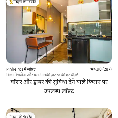
गेस्ट्स की फ़ेवरेट
गेस्ट्स का टॉप फ़ेवरेट
Pinheiros में लॉफ़्ट
औसत रेटिंग 5 में स
4.98 (287)
विला मैडालेना और बस आपकी ज़रूरत की हर चीज़!
वॉशर और ड्रायर की सुविधा देने वाले किराए पर
उपलब्ध लॉफ़्ट
गेस्ट्स की फ़ेवरेट