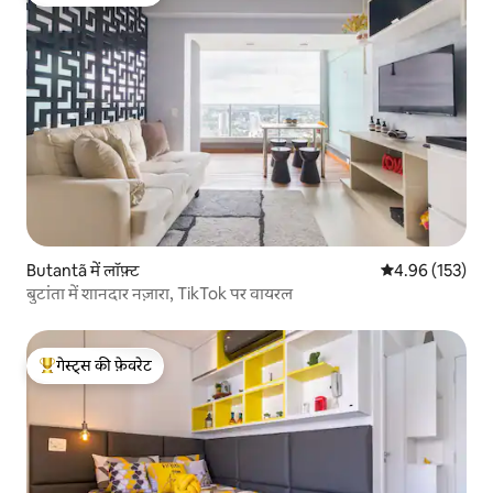
गेस्ट्स का टॉप फ़ेवरेट
Butantã में लॉफ़्ट
औसत रेटिंग 5 में स
4.96 (153)
बुटांता में शानदार नज़ारा, TikTok पर वायरल
गेस्ट्स की फ़ेवरेट
गेस्ट्स का टॉप फ़ेवरेट