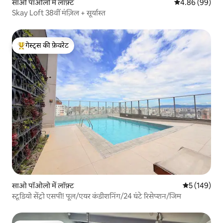
साओ पॉओलो में लॉफ़्ट
औसत रेटिंग 5 में 
4.86 (99)
Skay Loft 38वीं मंज़िल + सूर्यास्त
गेस्ट्स की फ़ेवरेट
गेस्ट्स का टॉप फ़ेवरेट
साओ पॉओलो में लॉफ़्ट
औसत रेटिंग 5 मे
5 (149)
स्टूडियो सेंट्रो एसपी! पूल/एयर कंडीशनिंग/24 घंटे रिसेप्शन/जिम