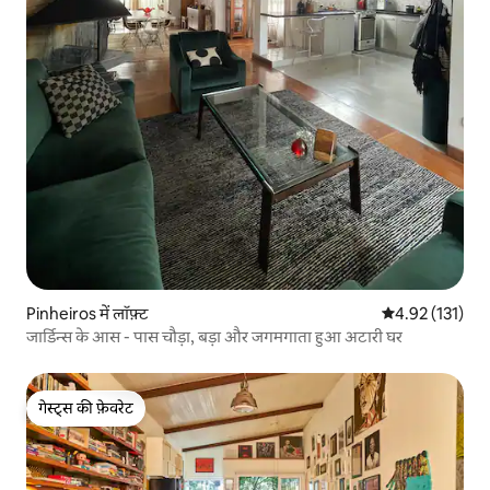
Pinheiros में लॉफ़्ट
औसत रेटिंग 5 में स
4.92 (131)
जार्डिन्स के आस - पास चौड़ा, बड़ा और जगमगाता हुआ अटारी घर
गेस्ट्स की फ़ेवरेट
गेस्ट्स की फ़ेवरेट