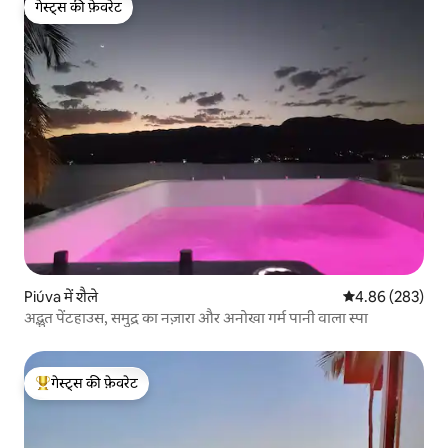
गेस्ट्स की फ़ेवरेट
गेस्ट्स की फ़ेवरेट
Piúva में शैले
औसत रेटिंग 5 में स
4.86 (283)
अद्भुत पेंटहाउस, समुद्र का नज़ारा और अनोखा गर्म पानी वाला स्पा
गेस्ट्स की फ़ेवरेट
गेस्ट्स का टॉप फ़ेवरेट