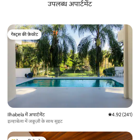
उपलब्ध अपार्टमेंट
गेस्ट्स की फ़ेवरेट
गेस्ट्स की फ़ेवरेट
Ilhabela में अपार्टमेंट
औसत रेटिंग 5 में स
4.92 (241)
इल्हाबेला में जकूज़ी के साथ सुइट