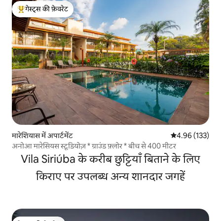
गेस्ट्स की फ़ेवरेट
गेस्ट्स का टॉप फ़ेवरेट
मारेशियास में अपार्टमेंट
औसत रेटिंग 5 में स
4.96 (133)
अनोआ मारेसियस स्टूडियोज़ * ग्राउंड फ़्लोर * बीच से 400 मीटर
Vila Siriúba के करीब छुट्टियाँ बिताने के लिए
किराए पर उपलब्ध अन्य शानदार जगहें