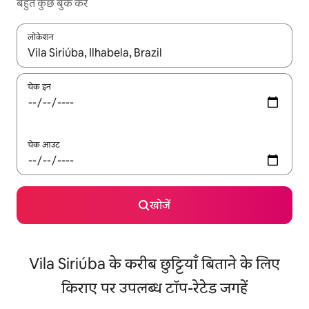
बहुत कुछ बुक करें
लोकेशन
नतीजों के उपलब्ध होने पर, अप और डाउन 'ऐरो की' का इस्तेमाल करके नेविगेट करें
चेक इन
चेक आउट
खोजें
Vila Siriúba के करीब छुट्टियाँ बिताने के लिए
किराए पर उपलब्ध टॉप-रेटेड जगहें