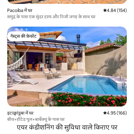
Pacoíba में घर
औसत रेटिंग 5 में स
4.84 (154)
समुद्र के पास एक सुंदर दृश्य और निजी जगह के साथ घर
गेस्ट्स की फ़ेवरेट
गेस्ट्स की फ़ेवरेट
इटाक्वांडुबा में घर
औसत रेटिंग 5 में स
4.95 (166)
बीच+हीटेड पूल+बार्बेक्यू के पास घर
एयर कंडीशनिंग की सुविधा वाले किराए पर