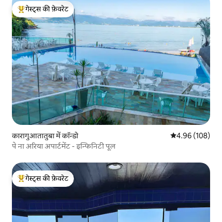
गेस्ट्स की फ़ेवरेट
गेस्ट्स का टॉप फ़ेवरेट
कारागुआतातुबा में कॉन्डो
औसत रेटिंग 5 में स
4.96 (108)
पे ना अरिया अपार्टमेंट - इन्फिनिटी पूल
गेस्ट्स की फ़ेवरेट
गेस्ट्स का टॉप फ़ेवरेट