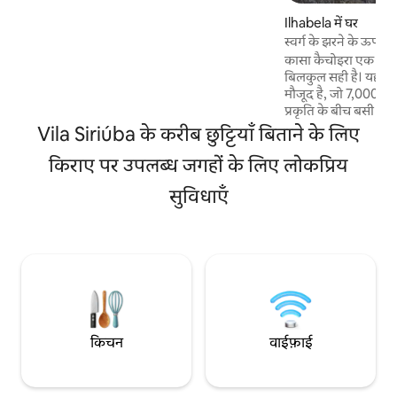
पीछे का आँगन। ऊपरी मंज़िल पर, किंग साइज़ बेड
Ilhabela में घर
वाला एन-सुईट, तारों का नज़ारा, बाथटब और
स्वर्ग के झरने के ऊपर 
बालकनी। पूल टेबल, हैमॉक वाली बड़ी बालकनी और
कासा कैचोइरा एक निजी
पुल के ज़रिए झरने के लुकआउट तक ऐक्सेस। आराम
बिलकुल सही है। यह क
करने और झरने की आवाज़ सुनते हुए अविस्मरणीय
मौजूद है, जो 7,000 वर्
पलों का मज़ा लेने के लिए बिल्कुल सही।
प्रकृति के बीच बसी हुई 
समुद्र के नज़ारे और आस
Vila Siriúba के करीब छुट्टियाँ बिताने के लिए
निजता और आराम व सुवि
किराए पर उपलब्ध जगहों के लिए लोकप्रिय
रहने का अनुभव देता है
द्वीप के उत्तरी समुद्र त
सुविधाएँ
उन लोगों के लिए डिज़ा
आराम के दिन बिताने क
अच्छी तरह से बनाए रखे 
किचन
वाईफ़ाई