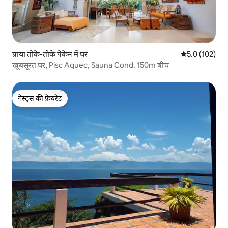
प्राया तोके-तोके पेकेन में घर
औसत रेटिंग 5 में 
5.0 (102)
खूबसूरत घर, Pisc Aquec, Sauna Cond. 150m बीच
गेस्ट्स की फ़ेवरेट
गेस्ट्स की फ़ेवरेट