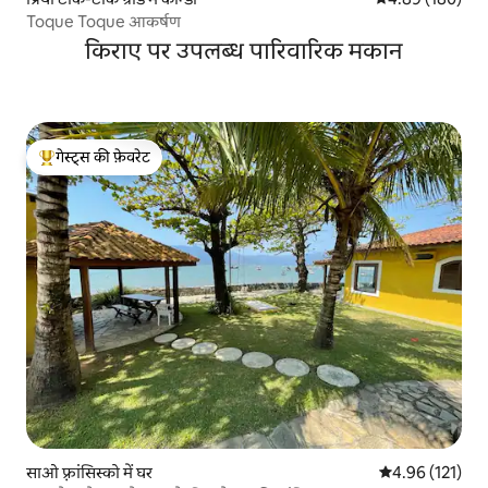
Toque Toque आकर्षण
किराए पर उपलब्ध पारिवारिक मकान
गेस्ट्स की फ़ेवरेट
गेस्ट्स का टॉप फ़ेवरेट
साओ फ़्रांसिस्को में घर
औसत रेटिंग 5 में स
4.96 (121)