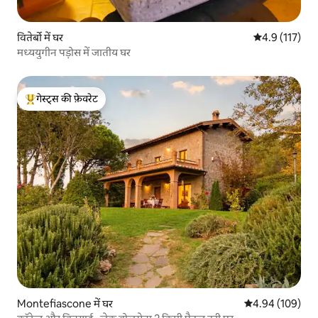
वितेर्बो में घर
औसत रेटिंग 5 में
4.9 (117)
मध्ययुगीन पड़ोस में जातीय घर
गेस्ट्स की फ़ेवरेट
गेस्ट्स का टॉप फ़ेवरेट
Montefiascone में घर
औसत रेटिंग 5 में स
4.94 (109)