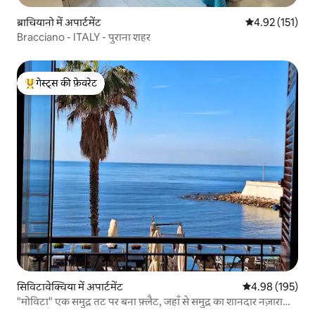
ब्राचियानो में अपार्टमेंट
औसत रेटिंग 5 में स
4.92 (151)
Bracciano - ITALY - पुराना शहर
गेस्ट्स की फ़ेवरेट
गेस्ट्स का टॉप फ़ेवरेट
सिविटावेक्चिया में अपार्टमेंट
औसत रेटिंग 5 में स
4.98 (195)
"मोविटा" एक समुद्र तट पर बना फ़्लैट, जहाँ से समुद्र का शानदार नज़ारा
दिखता है