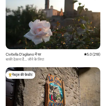
Civitella D'agliano में घर
औसत रेटिंग 5 में 
5.0 (218)
बाकी देखना है... जीने के लिए!
गेस्ट्स की फ़ेवरेट
गेस्ट्स का टॉप फ़ेवरेट