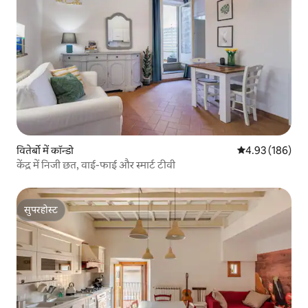
वितेर्बो में कॉन्डो
औसत रेटिंग 5 में स
4.93 (186)
केंद्र में निजी छत, वाई-फाई और स्मार्ट टीवी
सुपरहोस्ट
सुपरहोस्ट