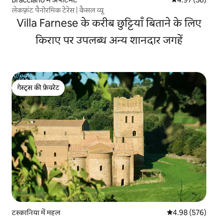
लेकफ़्रंट पैनोरमिक टेरेस | कैसल व्यू
Villa Farnese के करीब छुट्टियाँ बिताने के लिए
किराए पर उपलब्ध अन्य शानदार जगहें
गेस्ट्स की फ़ेवरेट
गेस्ट्स की फ़ेवरेट
टस्कानिया में महल
औसत रेटिंग 5 में स
4.98 (576)