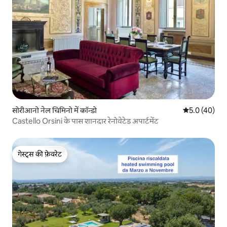
सोरीआनो नेल चिमिनो में कॉन्डो
औसत रेटिंग 5 में
5.0 (40)
Castello Orsini के पास शानदार रेनोवेटेड अपार्टमेंट
गेस्ट्स की फ़ेवरेट
गेस्ट्स की फ़ेवरेट