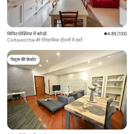
सिविटावेक्चिया में कॉन्डो
औसत रेटिंग 5 में स
4.85 (133)
Civitavecchia की ऐतिहासिक दीवारों में ठहरें
गेस्ट्स की फ़ेवरेट
गेस्ट्स की फ़ेवरेट