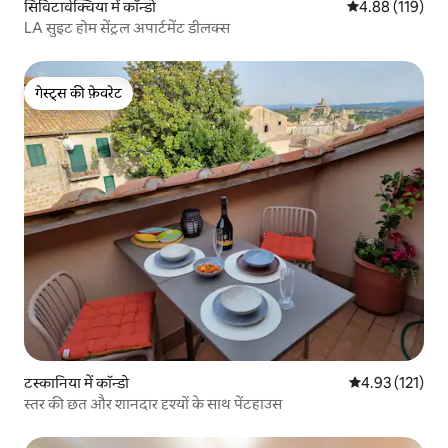
सिविटावेक्चिया में कॉन्डो
औसत रेटिंग 5 में स
4.88 (119)
LA सुइट होम सेंट्रल अपार्टमेंट डीलक्स
गेस्ट्स की फ़ेवरेट
गेस्ट्स की फ़ेवरेट
टस्कानिया में कॉन्डो
औसत रेटिंग 5 में स
4.93 (121)
स्तर की छत और शानदार दृश्यों के साथ पेंटहाउस