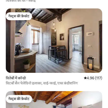
चित्रकार का घर - स्काई
गेस्ट्स की फ़ेवरेट
गेस्ट्स की फ़ेवरेट
वितेर्बो में कॉन्डो
औसत रेटिंग 5 में स
4.96 (117)
विटर्बो सैन पेलेग्रिनो इलाका, वाई-फाई, एयर कंडीशनिंग
गेस्ट्स की फ़ेवरेट
गेस्ट्स की फ़ेवरेट