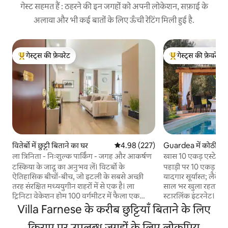
गेस्ट सहमत हैं : ठहरने की इन जगहों को अपनी लोकेशन, सफ़ाई के
अलावा और भी कई बातों के लिए ऊँची रेटिंग मिली हुई है.
गेस्ट्स की फ़ेवरेट
गेस्ट्स की फ़ेवरेट
गेस्ट्स का टॉप फ़ेवरेट
गेस्ट्स का टॉप फ़ेवरेट
वितेर्बो में छुट्टी बिताने का घर
औसत रेटिंग 5 में से 4.98, 227 समीक्षाएँ
4.98 (227)
Guardea में कोठी
ला त्रिनिता - निःशुल्क पार्किंग - जगह और आकर्षण
खास 10 एकड़ एस्टेट 
टस्किया के जादू का अनुभव लें। विटर्बो के
पहाड़ी पर 10 एकड़ 
ऐतिहासिक बीचों-बीच, जो इटली के सबसे अच्छी
यादगार सूर्यास्त; लैवेंड
तरह संरक्षित मध्ययुगीन शहरों में से एक है। ला
साल भर खुला रहता है।
ट्रिनिटा वेकेशन होम 100 वर्गमीटर में फैला एक
स्टारलिंक इंटरनेट। बहुत निजी और शांतिपूर्ण 2
रोशन और सुंदर निवास है, जो पूरी तरह से एक मंज़िल
फ़्लोर, 4 बेडरूम, 4 ब
Villa Farnese के करीब छुट्टियाँ बिताने के लिए
पर है। तीन आला दर्जे के बेडरूम, दो आधुनिक
स्मार्टटीवी, अच्छी तरह से सुसज्जि
बाथरूम, एक पूरी तरह सुसज्जित रसोई और एक
किराए पर उपलब्ध जगहों के लिए लोकप्रिय
परगोला फ़ॉर अल्फ़्रेस्को