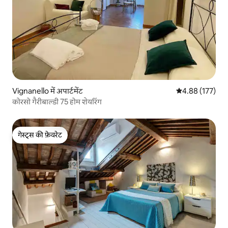
Vignanello में अपार्टमेंट
औसत रेटिंग 5 में स
4.88 (177)
कोरसो गैरीबाल्डी 75 होम शेयरिंग
गेस्ट्स की फ़ेवरेट
गेस्ट्स की फ़ेवरेट