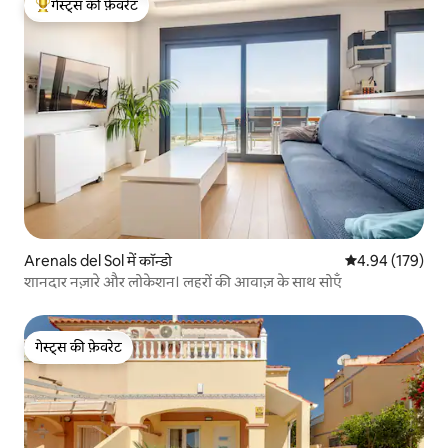
गेस्ट्स की फ़ेवरेट
गेस्ट्स का टॉप फ़ेवरेट
Arenals del Sol में कॉन्डो
औसत रेटिंग 5 में स
4.94 (179)
शानदार नज़ारे और लोकेशन। लहरों की आवाज़ के साथ सोएँ
गेस्ट्स की फ़ेवरेट
गेस्ट्स की फ़ेवरेट