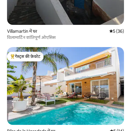
Villamartin में घर
औसत रेटिंग 5 
5 (36)
विलामार्टिन शांतिपूर्ण ओएसिस
गेस्ट्स की फ़ेवरेट
गेस्ट्स का टॉप फ़ेवरेट