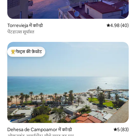
Torrevieja में कॉन्डो
औसत रेटिंग 5 में 
4.98 (40)
पेंटहाउस सूर्यास्त
गेस्ट्स की फ़ेवरेट
गेस्ट्स का टॉप फ़ेवरेट
Dehesa de Campoamor में कॉन्डो
औसत रेटिंग 5 
5 (83)
ओशनफ़्रंट अपार्टमेंट। सीधे समुद्र तट पर।