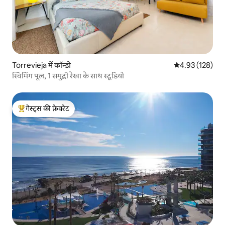
Torrevieja में कॉन्डो
औसत रेटिंग 5 में स
4.93 (128)
स्विमिंग पूल, 1 समुद्री रेखा के साथ स्टूडियो
गेस्ट्स की फ़ेवरेट
गेस्ट्स का टॉप फ़ेवरेट