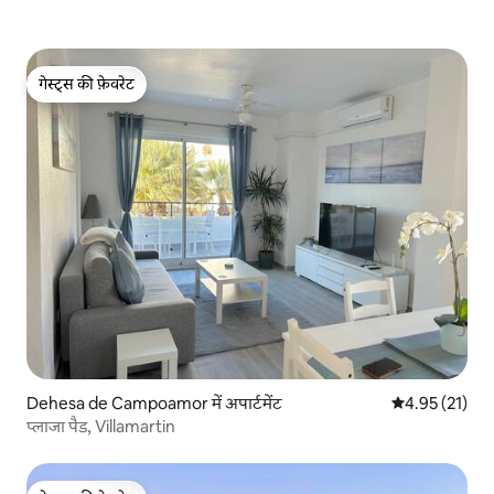
गेस्ट्स की फ़ेवरेट
गेस्ट्स की फ़ेवरेट
Dehesa de Campoamor में अपार्टमेंट
औसत रेटिंग 5 में 
4.95 (21)
प्लाजा पैड, Villamartin