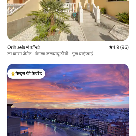
Orihuela में कॉन्डो
औसत रेटिंग 5 में
4.9 (96)
ला कासा जेनेट - बंगला जलवायु टीवी - पूल वाईफ़ाई
गेस्ट्स की फ़ेवरेट
गेस्ट्स का टॉप फ़ेवरेट