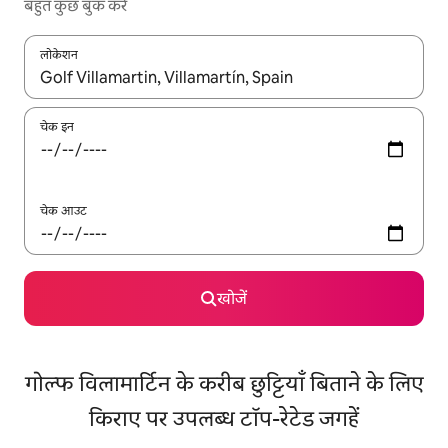
बहुत कुछ बुक करें
लोकेशन
नतीजों के उपलब्ध होने पर, अप और डाउन 'ऐरो की' का इस्तेमाल करके नेविगेट करें
चेक इन
चेक आउट
खोजें
गोल्फ विलामार्टिन के करीब छुट्टियाँ बिताने के लिए
किराए पर उपलब्ध टॉप-रेटेड जगहें