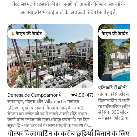
गेस्ट सहमत हैं : ठहरने की इन जगहों को अपनी लोकेशन, सफ़ाई के
अलावा और भी कई बातों के लिए ऊँची रेटिंग मिली हुई है.
गेस्ट्स की फ़ेवरेट
गेस्ट्स की फ़ेवरेट
गेस्ट्स का टॉप फ़ेवरेट
गेस्ट्स की फ़ेवरेट
एलिकांटे में कोठी
गोल्फ कोर्स और ला ज़ेन
Dehesa de Campoamor में अ
औसत रेटिंग 5 में से 4.96, 47 समीक्षाएँ
4.96 (47)
पूल वाला विला
विलामार्टिन में स्वप्नि
पार्टमेंट
सनशाइन, गोल्फ और Villamartín प्लाजा!
या पारिवारिक छुट्टियों 
दक्षिण - मुखी बालकनी के साथ आश्चर्यजनक 2
से सिर्फ 300 मीटर दूर। शांत सड़क पर स्वतंत्र विला।
बेडरूम का फ्लैट जो घर में सबसे अच्छी सीटें प्रदान
4 बेडरूम और 2 बाथरूम घ
करने वाले प्लाजा को नज़रअंदाज़ करता है। पूरे दिन
दोस्तों के साथ गोल्फ़ 
सूरज द्वि - तह दरवाजे के साथ प्राकृतिक प्रकाश के
हैं। अपने निजी पूल और हरे-भरे बगीचे का आनंद लें–
साथ अपार्टमेंट में बाढ़ आती है जो प्रचुर वेंटिलेशन
गोल्फ विलामार्टिन के करीब छुट्टियाँ बिताने के लिए
साथ ही रेस्टोरेंट, बार और
प्रदान करता है। वायुमंडलीय प्लाज़ा आपकी ऊपरी