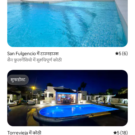
San Fulgencio में टाउनहाउस
औसत रेटिंग 5
5 (6)
सैन फ़ुलगेंसियो में सुरुचिपूर्ण कोठी
सुपरहोस्ट
सुपरहोस्ट
Torrevieja में कोठी
औसत रेटिंग 5 
5 (18)