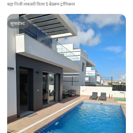
बड़ा निजी लक्ज़री विला 5 बेडरूम ट्रॉपिकल
सुपरहोस्ट
सुपरहोस्ट