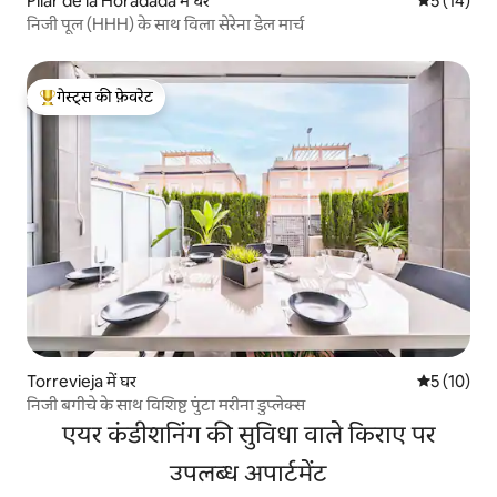
Pilar de la Horadada में घर
औसत रेटिंग 5 
5 (14)
निजी पूल (HHH) के साथ विला सेरेना डेल मार्च
गेस्ट्स की फ़ेवरेट
गेस्ट्स का टॉप फ़ेवरेट
Torrevieja में घर
औसत रेटिंग 5 
5 (10)
निजी बगीचे के साथ विशिष्ट पुंटा मरीना डुप्लेक्स
एयर कंडीशनिंग की सुविधा वाले किराए पर
उपलब्ध अपार्टमेंट