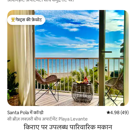
गेस्ट्स की फ़ेवरेट
गेस्ट्स का टॉप फ़ेवरेट
Santa Pola में कॉन्डो
औसत रेटिंग 5 में 
4.98 (49)
सी ब्रीज़ लक्ज़री बीच अपार्टमेंट Playa Levante
किराए पर उपलब्ध पारिवारिक मकान