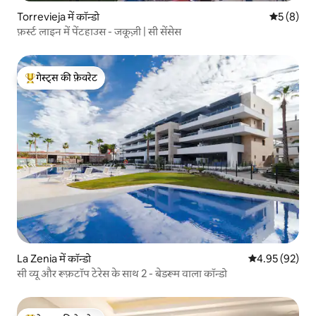
Torrevieja में कॉन्डो
औसत रेटिंग 5
5 (8)
फ़र्स्ट लाइन में पेंटहाउस - जकूज़ी | सी सेंसेस
गेस्ट्स की फ़ेवरेट
गेस्ट्स का टॉप फ़ेवरेट
La Zenia में कॉन्डो
औसत रेटिंग 5 में 
4.95 (92)
सी व्यू और रूफ़टॉप टेरेस के साथ 2 - बेडरूम वाला कॉन्डो