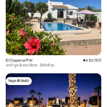
El Chaparral में घर
औसत रेटिंग 5 में स
4.92 (157)
अपने पूल के साथ सिंगल - फ़ैमिली घर
गेस्ट्स की फ़ेवरेट
गेस्ट्स की फ़ेवरेट