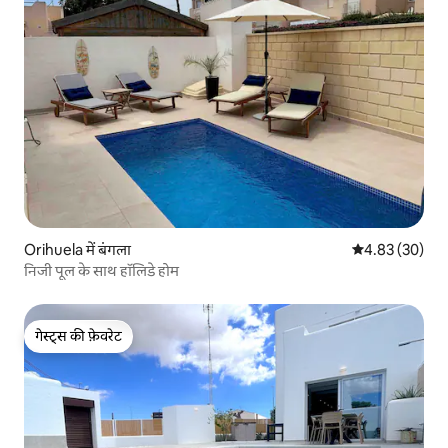
Orihuela में बंगला
औसत रेटिंग 5 में 
4.83 (30)
निजी पूल के साथ हॉलिडे होम
गेस्ट्स की फ़ेवरेट
गेस्ट्स की फ़ेवरेट